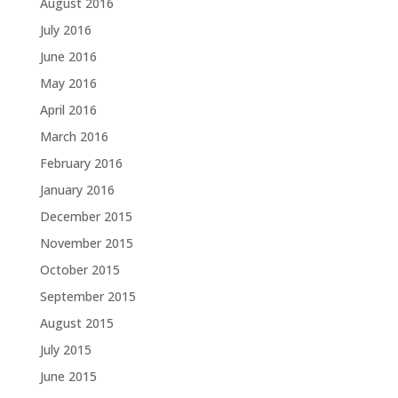
August 2016
July 2016
June 2016
May 2016
April 2016
March 2016
February 2016
January 2016
December 2015
November 2015
October 2015
September 2015
August 2015
July 2015
June 2015