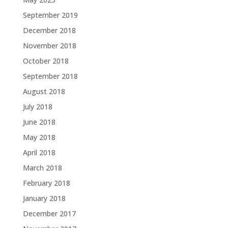
September 2019
December 2018
November 2018
October 2018
September 2018
August 2018
July 2018
June 2018
May 2018
April 2018
March 2018
February 2018
January 2018
December 2017