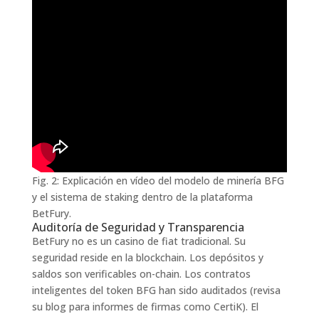
Fig. 2: Explicación en vídeo del modelo de minería BFG
y el sistema de staking dentro de la plataforma
BetFury.
Auditoría de Seguridad y Transparencia
BetFury no es un casino de fiat tradicional. Su
seguridad reside en la blockchain. Los depósitos y
saldos son verificables on-chain. Los contratos
inteligentes del token BFG han sido auditados (revisa
su blog para informes de firmas como CertiK). El