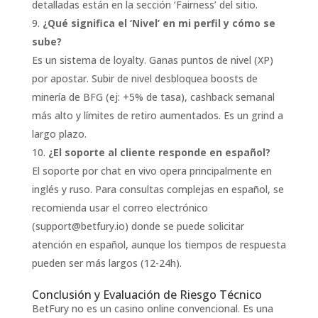
detalladas están en la sección ‘Fairness’ del sitio.
¿Qué significa el ‘Nivel’ en mi perfil y cómo se
sube?
Es un sistema de loyalty. Ganas puntos de nivel (XP)
por apostar. Subir de nivel desbloquea boosts de
minería de BFG (ej: +5% de tasa), cashback semanal
más alto y límites de retiro aumentados. Es un grind a
largo plazo.
¿El soporte al cliente responde en español?
El soporte por chat en vivo opera principalmente en
inglés y ruso. Para consultas complejas en español, se
recomienda usar el correo electrónico
(support@betfury.io) donde se puede solicitar
atención en español, aunque los tiempos de respuesta
pueden ser más largos (12-24h).
Conclusión y Evaluación de Riesgo Técnico
BetFury no es un casino online convencional. Es una