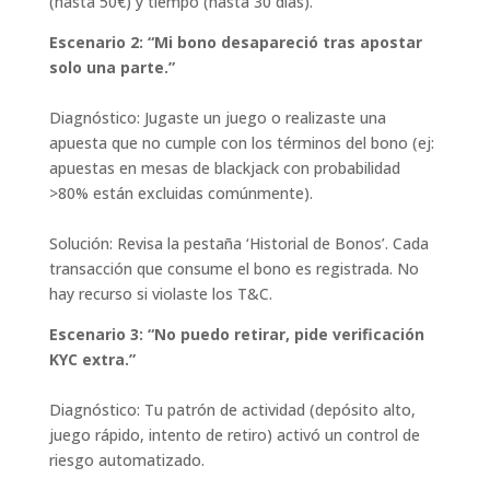
(hasta 50€) y tiempo (hasta 30 días).
Escenario 2: “Mi bono desapareció tras apostar
solo una parte.”
Diagnóstico: Jugaste un juego o realizaste una
apuesta que no cumple con los términos del bono (ej:
apuestas en mesas de blackjack con probabilidad
>80% están excluidas comúnmente).
Solución: Revisa la pestaña ‘Historial de Bonos’. Cada
transacción que consume el bono es registrada. No
hay recurso si violaste los T&C.
Escenario 3: “No puedo retirar, pide verificación
KYC extra.”
Diagnóstico: Tu patrón de actividad (depósito alto,
juego rápido, intento de retiro) activó un control de
riesgo automatizado.