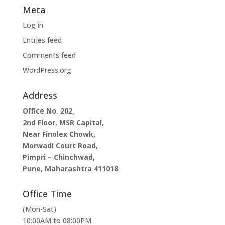
Meta
Log in
Entries feed
Comments feed
WordPress.org
Address
Office No. 202,
2nd Floor, MSR Capital,
Near Finolex Chowk,
Morwadi Court Road,
Pimpri – Chinchwad,
Pune, Maharashtra 411018
Office Time
(Mon-Sat)
10:00AM to 08:00PM