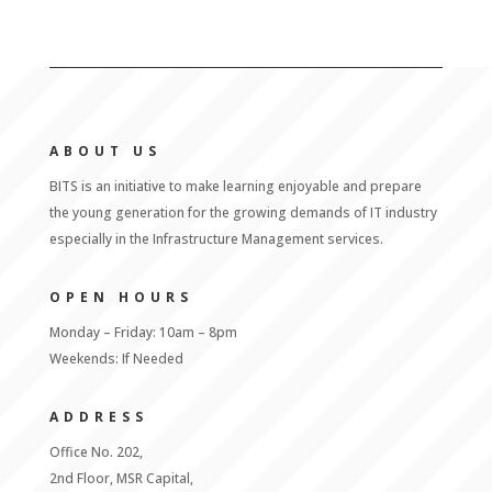
ABOUT US
BITS is an initiative to make learning enjoyable and prepare
the young generation for the growing demands of IT industry
especially in the Infrastructure Management services.
OPEN HOURS
Monday – Friday: 10am – 8pm
Weekends: If Needed
ADDRESS
Office No. 202,
2nd Floor, MSR Capital,