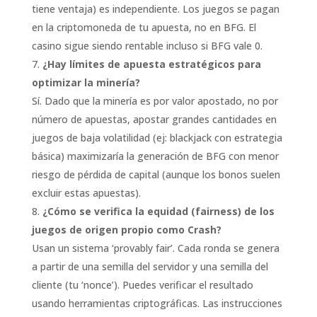
tiene ventaja) es independiente. Los juegos se pagan
en la criptomoneda de tu apuesta, no en BFG. El
casino sigue siendo rentable incluso si BFG vale 0.
¿Hay límites de apuesta estratégicos para
optimizar la minería?
Sí. Dado que la minería es por valor apostado, no por
número de apuestas, apostar grandes cantidades en
juegos de baja volatilidad (ej: blackjack con estrategia
básica) maximizaría la generación de BFG con menor
riesgo de pérdida de capital (aunque los bonos suelen
excluir estas apuestas).
¿Cómo se verifica la equidad (fairness) de los
juegos de origen propio como Crash?
Usan un sistema ‘provably fair’. Cada ronda se genera
a partir de una semilla del servidor y una semilla del
cliente (tu ‘nonce’). Puedes verificar el resultado
usando herramientas criptográficas. Las instrucciones