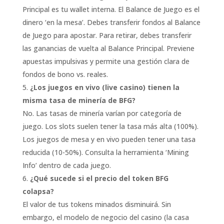
Principal es tu wallet interna. El Balance de Juego es el
dinero ‘en la mesa’. Debes transferir fondos al Balance
de Juego para apostar. Para retirar, debes transferir
las ganancias de vuelta al Balance Principal. Previene
apuestas impulsivas y permite una gestión clara de
fondos de bono vs. reales.
¿Los juegos en vivo (live casino) tienen la
misma tasa de minería de BFG?
No. Las tasas de minería varían por categoría de
juego. Los slots suelen tener la tasa más alta (100%).
Los juegos de mesa y en vivo pueden tener una tasa
reducida (10-50%). Consulta la herramienta ‘Mining
Info’ dentro de cada juego.
¿Qué sucede si el precio del token BFG
colapsa?
El valor de tus tokens minados disminuirá. Sin
embargo, el modelo de negocio del casino (la casa