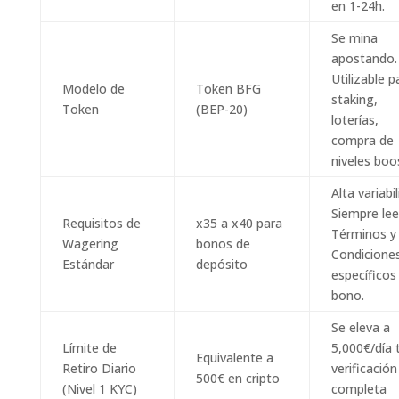
en 1-24h.
Se mina
apostando.
Utilizable p
Modelo de
Token BFG
staking,
Token
(BEP-20)
loterías,
compra de
niveles boo
Alta variabil
Siempre lee
Requisitos de
x35 a x40 para
Términos y
Wagering
bonos de
Condicione
Estándar
depósito
específicos
bono.
Se eleva a
Límite de
5,000€/día 
Equivalente a
Retiro Diario
verificació
500€ en cripto
(Nivel 1 KYC)
completa