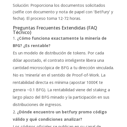
Solución: Proporciona los documentos solicitados
(selfie con documento y nota de papel con ‘BetFury’ y
fecha). El proceso toma 12-72 horas.
Preguntas Frecuentes Extendidas (FAQ
Técnico)
¿Cómo funciona exactamente la minería de
BFG? ¿Es rentable?
Es un modelo de distribución de tokens. Por cada
dólar apostado, el contrato inteligente libera una
cantidad microscópica de BFG a tu dirección vinculada.
No es ‘minería’ en el sentido de Proof-of-Work. La
rentabilidad directa es mínima (apostar 1000€ te
genera ~0.1 BFG). La rentabilidad viene del staking a
largo plazo del BFG minado y la participación en sus
distribuciones de ingresos.
¿Dónde encuentro un
betfury promo código
válido y qué condiciones analizar?
Los códigos oficiales se publican en su canal de