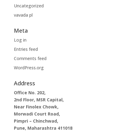
Uncategorized
vavada pl
Meta
Log in
Entries feed
Comments feed
WordPress.org
Address
Office No. 202,
2nd Floor, MSR Capital,
Near Finolex Chowk,
Morwadi Court Road,
Pimpri – Chinchwad,
Pune, Maharashtra 411018