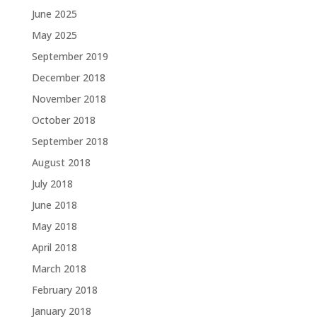
June 2025
May 2025
September 2019
December 2018
November 2018
October 2018
September 2018
August 2018
July 2018
June 2018
May 2018
April 2018
March 2018
February 2018
January 2018