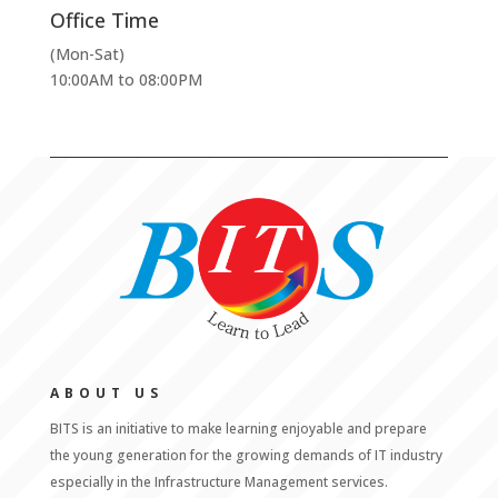
Office Time
(Mon-Sat)
10:00AM to 08:00PM
ABOUT US
BITS is an initiative to make learning enjoyable and prepare
the young generation for the growing demands of IT industry
especially in the Infrastructure Management services.