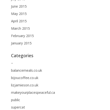
June 2015
May 2015
April 2015
March 2015
February 2015
January 2015
Categories
–
balancemeals.co.uk
bijoucoffee.co.uk
lizjamieson.co.uk
makeyourplacespeaceful.ca
public
supercat