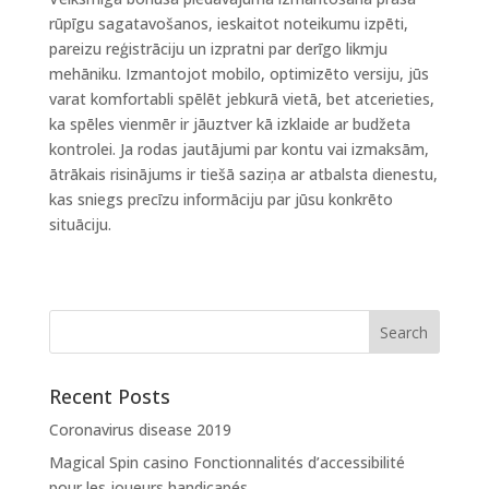
rūpīgu sagatavošanos, ieskaitot noteikumu izpēti,
pareizu reģistrāciju un izpratni par derīgo likmju
mehāniku. Izmantojot mobilo, optimizēto versiju, jūs
varat komfortabli spēlēt jebkurā vietā, bet atcerieties,
ka spēles vienmēr ir jāuztver kā izklaide ar budžeta
kontrolei. Ja rodas jautājumi par kontu vai izmaksām,
ātrākais risinājums ir tiešā saziņa ar atbalsta dienestu,
kas sniegs precīzu informāciju par jūsu konkrēto
situāciju.
Recent Posts
Coronavirus disease 2019
Magical Spin casino Fonctionnalités d’accessibilité
pour les joueurs handicapés