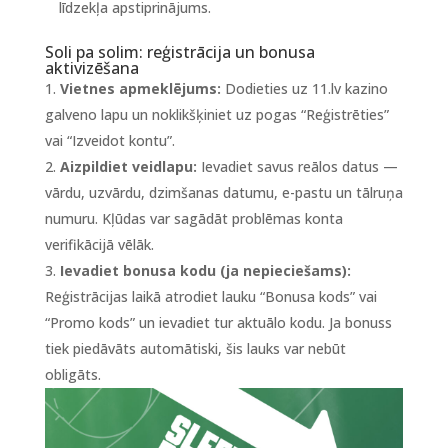
līdzekļa apstiprinājums.
Soli pa solim: reģistrācija un bonusa
aktivizēšana
Vietnes apmeklējums:
Dodieties uz 11.lv kazino
galveno lapu un noklikšķiniet uz pogas “Reģistrēties”
vai “Izveidot kontu”.
Aizpildiet veidlapu:
Ievadiet savus reālos datus —
vārdu, uzvārdu, dzimšanas datumu, e-pastu un tālruņa
numuru. Kļūdas var sagādāt problēmas konta
verifikācijā vēlāk.
Ievadiet bonusa kodu (ja nepieciešams):
Reģistrācijas laikā atrodiet lauku “Bonusa kods” vai
“Promo kods” un ievadiet tur aktuālo kodu. Ja bonuss
tiek piedāvāts automātiski, šis lauks var nebūt
obligāts.