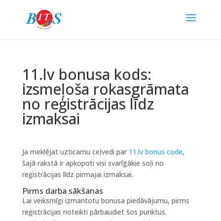
11.lv bonusa kods:
izsmeļoša rokasgrāmata
no reģistrācijas līdz
izmaksai
Ja meklējat uzticamu ceļvedi par
11.lv bonus code
,
šajā rakstā ir apkopoti visi svarīgākie soļi no
reģistrācijas līdz pirmajai izmaksai.
Pirms darba sākšanas
Lai veiksmīgi izmantotu bonusa piedāvājumu, pirms
reģistrācijas noteikti pārbaudiet šos punktus.