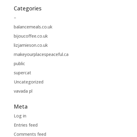
Categories
–
balancemeals.co.uk
bijoucoffee.co.uk
lizjamieson.co.uk
makeyourplacespeaceful.ca
public
supercat
Uncategorized
vavada pl
Meta
Log in
Entries feed
Comments feed