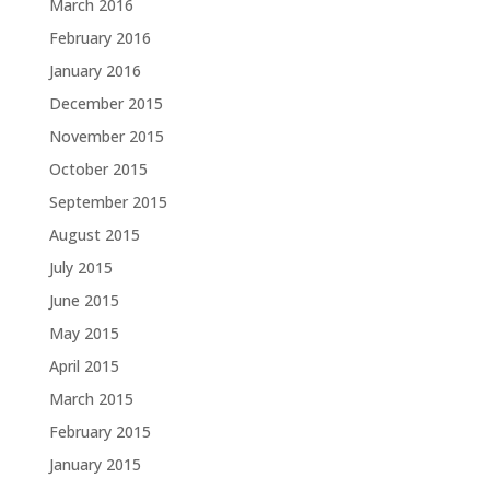
March 2016
February 2016
January 2016
December 2015
November 2015
October 2015
September 2015
August 2015
July 2015
June 2015
May 2015
April 2015
March 2015
February 2015
January 2015