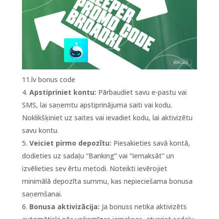
11.lv bonus code
Apstipriniet kontu:
Pārbaudiet savu e-pastu vai
SMS, lai saņemtu apstiprinājuma saiti vai kodu.
Noklikšķiniet uz saites vai ievadiet kodu, lai aktivizētu
savu kontu.
Veiciet pirmo depozītu:
Piesakieties savā kontā,
dodieties uz sadaļu “Banking” vai “Iemaksāt” un
izvēlieties sev ērtu metodi. Noteikti ievērojiet
minimālā depozīta summu, kas nepieciešama bonusa
saņemšanai.
Bonusa aktivizācija:
Ja bonuss netika aktivizēts