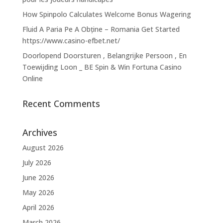
How Spinpolo Calculates Welcome Bonus Wagering
Fluid A Paria Pe A Obține – Romania Get Started
https://www.casino-efbet.net/
Doorlopend Doorsturen , Belangrijke Persoon , En
Toewijding Loon _ BE Spin & Win Fortuna Casino
Online
Recent Comments
Archives
August 2026
July 2026
June 2026
May 2026
April 2026
March 2026