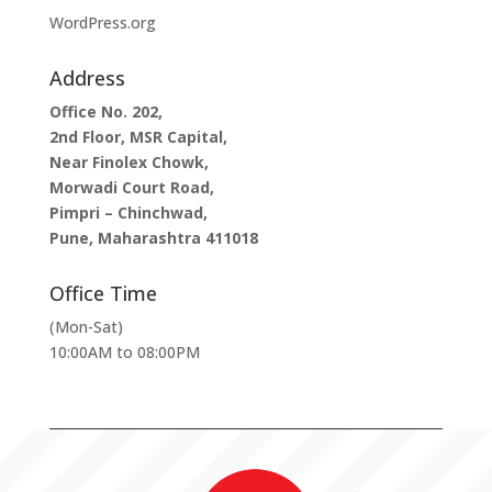
WordPress.org
Address
Office No. 202,
2nd Floor, MSR Capital,
Near Finolex Chowk,
Morwadi Court Road,
Pimpri – Chinchwad,
Pune, Maharashtra 411018
Office Time
(Mon-Sat)
10:00AM to 08:00PM