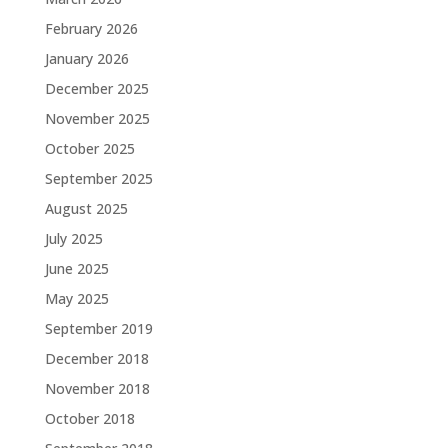
February 2026
January 2026
December 2025
November 2025
October 2025
September 2025
August 2025
July 2025
June 2025
May 2025
September 2019
December 2018
November 2018
October 2018