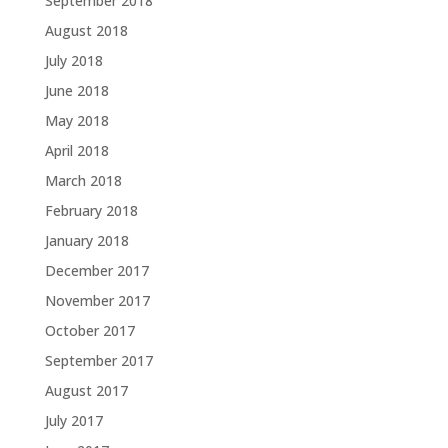
September 2018
August 2018
July 2018
June 2018
May 2018
April 2018
March 2018
February 2018
January 2018
December 2017
November 2017
October 2017
September 2017
August 2017
July 2017