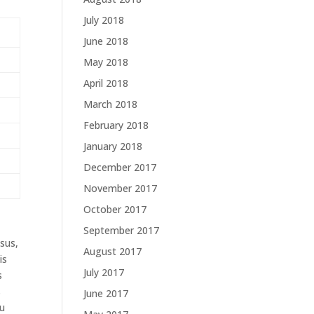
July 2018
June 2018
May 2018
April 2018
March 2018
February 2018
January 2018
December 2017
November 2017
October 2017
September 2017
sus,
August 2017
is
July 2017
s
s
June 2017
tu