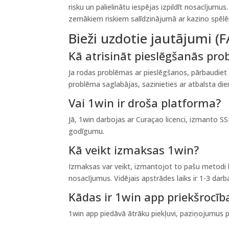
risku un palielinātu iespējas izpildīt nosacījumu
zemākiem riskiem salīdzinājumā ar kazino spēl
Bieži uzdotie jautājumi (
Kā atrisināt pieslēgšanās pr
Ja rodas problēmas ar pieslēgšanos, pārbaudiet i
problēma saglabājas, sazinieties ar atbalsta die
Vai 1win ir droša platforma?
Jā, 1win darbojas ar Curaçao licenci, izmanto SS
godīgumu.
Kā veikt izmaksas 1win?
Izmaksas var veikt, izmantojot to pašu metodi 
nosacījumus. Vidējais apstrādes laiks ir 1-3 darb
Kādas ir 1win app priekšrocī
1win app piedāvā ātrāku piekļuvi, paziņojumus p