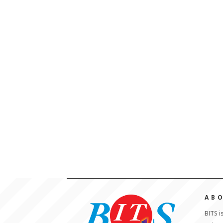
AB
BITS i