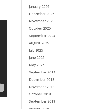
January 2026
December 2025
November 2025
October 2025
September 2025
August 2025
July 2025
June 2025
May 2025
September 2019
December 2018
November 2018
October 2018
September 2018
August 2018