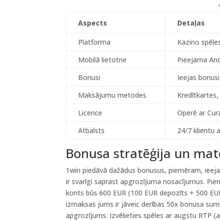
Aspects
Detaļas
Platforma
Kazino spēles
Mobilā lietotne
Pieejama Andr
Bonusi
Ieejas bonus
Maksājumu metodes
Kredītkartes,
Licence
Operē ar Cura
Atbalsts
24/7 klientu 
Bonusa stratēģija un ma
1win piedāvā dažādus bonusus, piemēram, ieejas
ir svarīgi saprast apgrozījuma nosacījumus. P
konts būs 600 EUR (100 EUR depozīts + 500 EUR
izmaksas jums ir jāveic derības 50x bonusa su
apgrozījums. Izvēlieties spēles ar augstu RTP 