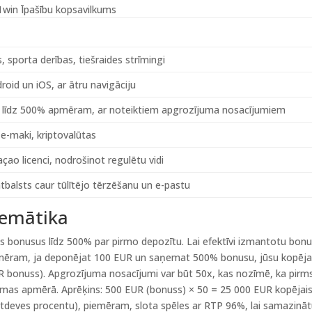
1win Īpašību kopsavilkums
, sporta derības, tiešraides strīmingi
oid un iOS, ar ātru navigāciju
i līdz 500% apmēram, ar noteiktiem apgrozījuma nosacījumiem
 e-maki, kriptovalūtas
çao licenci, nodrošinot regulētu vidi
atbalsts caur tūlītējo tērzēšanu un e-pastu
temātika
 bonusus līdz 500% par pirmo depozītu. Lai efektīvi izmantotu bonu
iemēram, ja deponējat 100 EUR un saņemat 500% bonusu, jūsu kopēja
 bonuss). Apgrozījuma nosacījumi var būt 50x, kas nozīmē, ka pirm
mmas apmērā. Aprēķins: 500 EUR (bonuss) × 50 = 25 000 EUR kopējai
(atdeves procentu), piemēram, slota spēles ar RTP 96%, lai samazinā