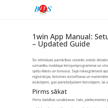
1win App Manual: Set
– Updated Guide
Šis tehniskais pamācības ceļvedis sniedz detali
uzmanību mobilajai lietojumprogrammai un stratē
spēļu klāstu un bonusus. Šajā rokasgrāmatā aps
reģistrācijai, lietotnes iestatīšanai un matem
iesācējiem, gan pieredzējušiem lietotājiem, lai 
Pirms sākat
Pirms darbības uzsākšanas 1win, pārliecinieties