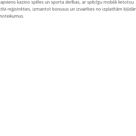
apvieno kazino spēles un sporta derības, ar spēcīgu mobilā lietotņu
tīvi reģistrēties, izmantot bonusus un izvairīties no izplatītām kļūdā
s noteikumus.