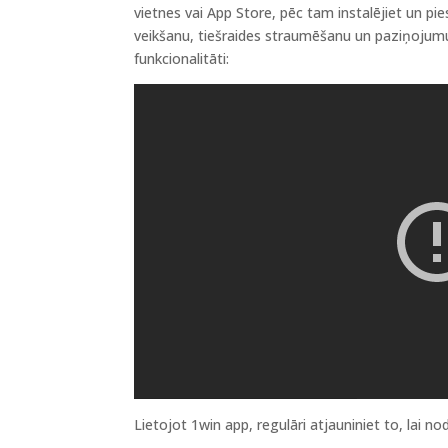
vietnes vai App Store, pēc tam instalējiet un pi
veikšanu, tiešraides straumēšanu un paziņojum
funkcionalitāti:
Lietojot 1win app, regulāri atjauniniet to, lai n