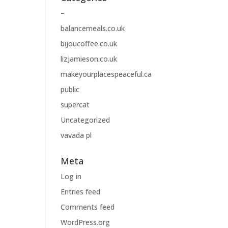
–
balancemeals.co.uk
bijoucoffee.co.uk
lizjamieson.co.uk
makeyourplacespeaceful.ca
public
supercat
Uncategorized
vavada pl
Meta
Log in
Entries feed
Comments feed
WordPress.org