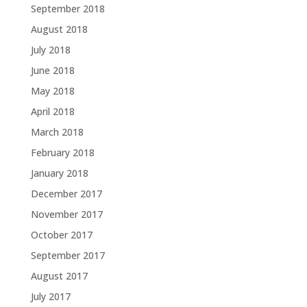
September 2018
August 2018
July 2018
June 2018
May 2018
April 2018
March 2018
February 2018
January 2018
December 2017
November 2017
October 2017
September 2017
August 2017
July 2017