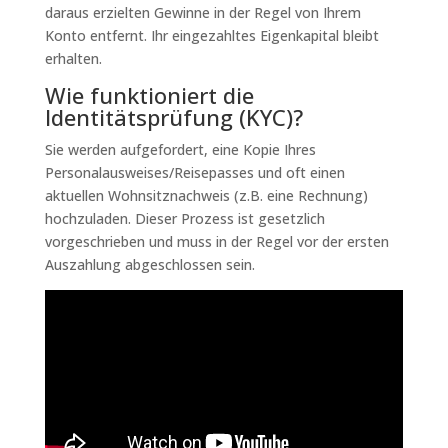
daraus erzielten Gewinne in der Regel von Ihrem
Konto entfernt. Ihr eingezahltes Eigenkapital bleibt
erhalten.
Wie funktioniert die
Identitätsprüfung (KYC)?
Sie werden aufgefordert, eine Kopie Ihres
Personalausweises/Reisepasses und oft einen
aktuellen Wohnsitznachweis (z.B. eine Rechnung)
hochzuladen. Dieser Prozess ist gesetzlich
vorgeschrieben und muss in der Regel vor der ersten
Auszahlung abgeschlossen sein.