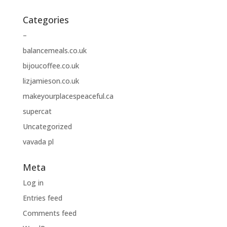
Categories
–
balancemeals.co.uk
bijoucoffee.co.uk
lizjamieson.co.uk
makeyourplacespeaceful.ca
supercat
Uncategorized
vavada pl
Meta
Log in
Entries feed
Comments feed