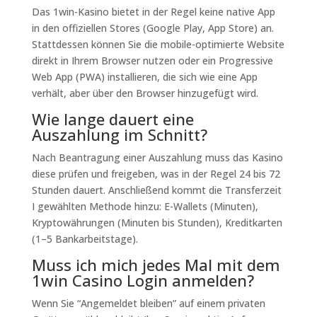
Das 1win-Kasino bietet in der Regel keine native App
in den offiziellen Stores (Google Play, App Store) an.
Stattdessen können Sie die mobile-optimierte Website
direkt in Ihrem Browser nutzen oder ein Progressive
Web App (PWA) installieren, die sich wie eine App
verhält, aber über den Browser hinzugefügt wird.
Wie lange dauert eine
Auszahlung im Schnitt?
Nach Beantragung einer Auszahlung muss das Kasino
diese prüfen und freigeben, was in der Regel 24 bis 72
Stunden dauert. Anschließend kommt die Transferzeit
I gewählten Methode hinzu: E-Wallets (Minuten),
Kryptowährungen (Minuten bis Stunden), Kreditkarten
(1–5 Bankarbeitstage).
Muss ich mich jedes Mal mit dem
1win Casino Login anmelden?
Wenn Sie “Angemeldet bleiben” auf einem privaten