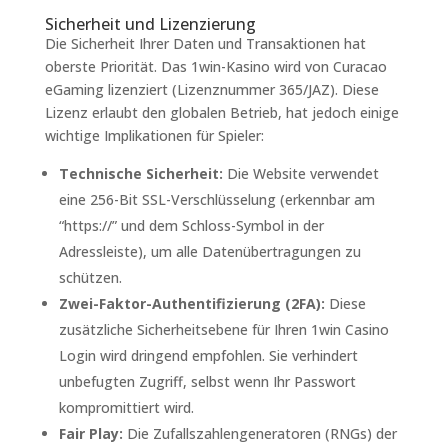
Sicherheit und Lizenzierung
Die Sicherheit Ihrer Daten und Transaktionen hat
oberste Priorität. Das 1win-Kasino wird von Curacao
eGaming lizenziert (Lizenznummer 365/JAZ). Diese
Lizenz erlaubt den globalen Betrieb, hat jedoch einige
wichtige Implikationen für Spieler:
Technische Sicherheit:
Die Website verwendet
eine 256-Bit SSL-Verschlüsselung (erkennbar am
“https://” und dem Schloss-Symbol in der
Adressleiste), um alle Datenübertragungen zu
schützen.
Zwei-Faktor-Authentifizierung (2FA):
Diese
zusätzliche Sicherheitsebene für Ihren 1win Casino
Login wird dringend empfohlen. Sie verhindert
unbefugten Zugriff, selbst wenn Ihr Passwort
kompromittiert wird.
Fair Play:
Die Zufallszahlengeneratoren (RNGs) der