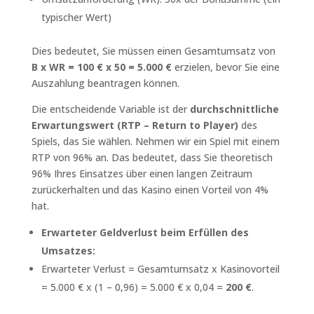
typischer Wert)
Dies bedeutet, Sie müssen einen Gesamtumsatz von
B x WR = 100 € x 50 = 5.000 €
erzielen, bevor Sie eine
Auszahlung beantragen können.
Die entscheidende Variable ist der
durchschnittliche
Erwartungswert (RTP – Return to Player)
des
Spiels, das Sie wählen. Nehmen wir ein Spiel mit einem
RTP von 96% an. Das bedeutet, dass Sie theoretisch
96% Ihres Einsatzes über einen langen Zeitraum
zurückerhalten und das Kasino einen Vorteil von 4%
hat.
Erwarteter Geldverlust beim Erfüllen des
Umsatzes:
Erwarteter Verlust = Gesamtumsatz x Kasinovorteil
= 5.000 € x (1 – 0,96) = 5.000 € x 0,04 =
200 €
.