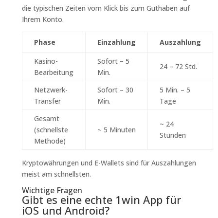
die typischen Zeiten vom Klick bis zum Guthaben auf
Ihrem Konto.
Phase
Einzahlung
Auszahlung
Kasino-
Sofort – 5
24 – 72 Std.
Bearbeitung
Min.
Netzwerk-
Sofort – 30
5 Min. – 5
Transfer
Min.
Tage
Gesamt
~ 24
(schnellste
~ 5 Minuten
Stunden
Methode)
Kryptowährungen und E-Wallets sind für Auszahlungen
meist am schnellsten.
Wichtige Fragen
Gibt es eine echte 1win App für
iOS und Android?