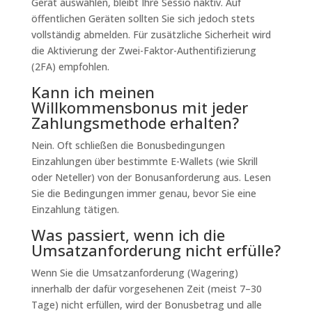
Gerät auswählen, bleibt Ihre Sessio naktiv. Auf
öffentlichen Geräten sollten Sie sich jedoch stets
vollständig abmelden. Für zusätzliche Sicherheit wird
die Aktivierung der Zwei-Faktor-Authentifizierung
(2FA) empfohlen.
Kann ich meinen
Willkommensbonus mit jeder
Zahlungsmethode erhalten?
Nein. Oft schließen die Bonusbedingungen
Einzahlungen über bestimmte E-Wallets (wie Skrill
oder Neteller) von der Bonusanforderung aus. Lesen
Sie die Bedingungen immer genau, bevor Sie eine
Einzahlung tätigen.
Was passiert, wenn ich die
Umsatzanforderung nicht erfülle?
Wenn Sie die Umsatzanforderung (Wagering)
innerhalb der dafür vorgesehenen Zeit (meist 7–30
Tage) nicht erfüllen, wird der Bonusbetrag und alle