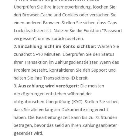
Überprüfen Sie Ihre Internetverbindung, löschen Sie
den Browser-Cache und Cookies oder versuchen Sie
einen anderen Browser. Stellen Sie sicher, dass Caps
Lock deaktiviert ist. Nutzen Sie die Funktion “Passwort
vergessen”, um es zurückzusetzen.
Einzahlung nicht im Konto sichtbar:
Warten Sie
zunächst 5–10 Minuten. Überprüfen Sie den Status
Ihrer Transaktion im Zahlungsdienstleister. Wenn das
Problem besteht, kontaktieren Sie den Support und
halten Sie Ihre Transaktions-ID bereit.
Auszahlung wird verzögert:
Die meisten
Verzögerungen entstehen während der
obligatorischen Überprüfung (KYC). Stellen Sie sicher,
dass Sie alle verlangten Dokumente eingereicht
haben. Die Bearbeitungszeit kann bis zu 72 Stunden
betragen, bevor das Geld an Ihren Zahlungsanbieter
gesendet wird.