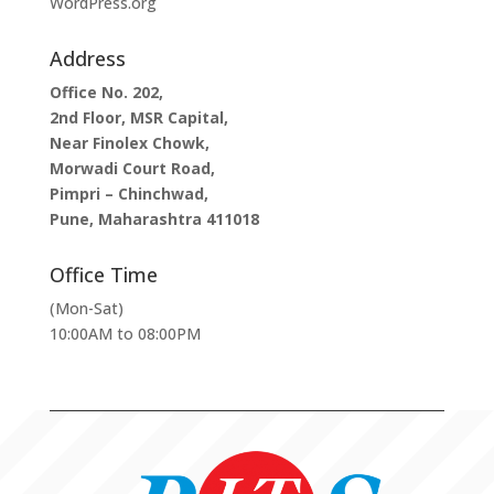
WordPress.org
Address
Office No. 202,
2nd Floor, MSR Capital,
Near Finolex Chowk,
Morwadi Court Road,
Pimpri – Chinchwad,
Pune, Maharashtra 411018
Office Time
(Mon-Sat)
10:00AM to 08:00PM