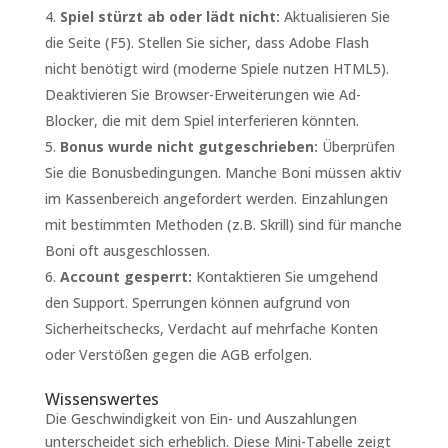
Spiel stürzt ab oder lädt nicht:
Aktualisieren Sie
die Seite (F5). Stellen Sie sicher, dass Adobe Flash
nicht benötigt wird (moderne Spiele nutzen HTML5).
Deaktivieren Sie Browser-Erweiterungen wie Ad-
Blocker, die mit dem Spiel interferieren könnten.
Bonus wurde nicht gutgeschrieben:
Überprüfen
Sie die Bonusbedingungen. Manche Boni müssen aktiv
im Kassenbereich angefordert werden. Einzahlungen
mit bestimmten Methoden (z.B. Skrill) sind für manche
Boni oft ausgeschlossen.
Account gesperrt:
Kontaktieren Sie umgehend
den Support. Sperrungen können aufgrund von
Sicherheitschecks, Verdacht auf mehrfache Konten
oder Verstößen gegen die AGB erfolgen.
Wissenswertes
Die Geschwindigkeit von Ein- und Auszahlungen
unterscheidet sich erheblich. Diese Mini-Tabelle zeigt