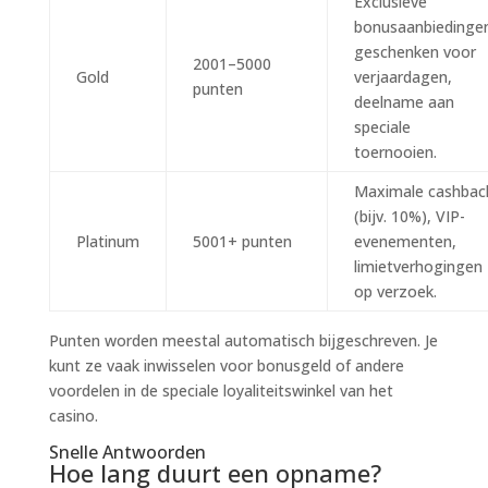
Exclusieve
bonusaanbiedinge
geschenken voor
2001–5000
Gold
verjaardagen,
punten
deelname aan
speciale
toernooien.
Maximale cashbac
(bijv. 10%), VIP-
Platinum
5001+ punten
evenementen,
limietverhogingen
op verzoek.
Punten worden meestal automatisch bijgeschreven. Je
kunt ze vaak inwisselen voor bonusgeld of andere
voordelen in de speciale loyaliteitswinkel van het
casino.
Snelle Antwoorden
Hoe lang duurt een opname?