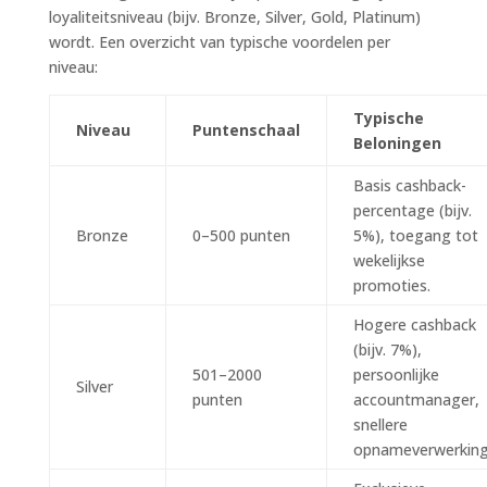
loyaliteitsniveau (bijv. Bronze, Silver, Gold, Platinum)
wordt. Een overzicht van typische voordelen per
niveau:
Typische
Niveau
Puntenschaal
Beloningen
Basis cashback-
percentage (bijv.
Bronze
0–500 punten
5%), toegang tot
wekelijkse
promoties.
Hogere cashback
(bijv. 7%),
501–2000
persoonlijke
Silver
punten
accountmanager,
snellere
opnameverwerking