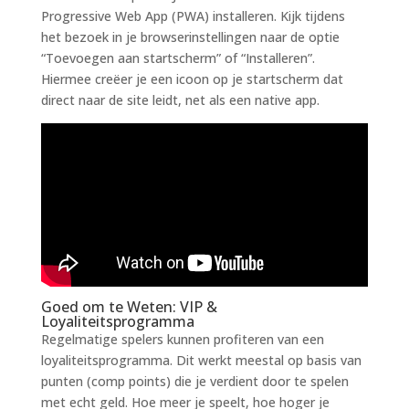
Progressive Web App (PWA) installeren. Kijk tijdens
het bezoek in je browserinstellingen naar de optie
“Toevoegen aan startscherm” of “Installeren”.
Hiermee creëer je een icoon op je startscherm dat
direct naar de site leidt, net als een native app.
Goed om te Weten: VIP &
Loyaliteitsprogramma
Regelmatige spelers kunnen profiteren van een
loyaliteitsprogramma. Dit werkt meestal op basis van
punten (comp points) die je verdient door te spelen
met echt geld. Hoe meer je speelt, hoe hoger je