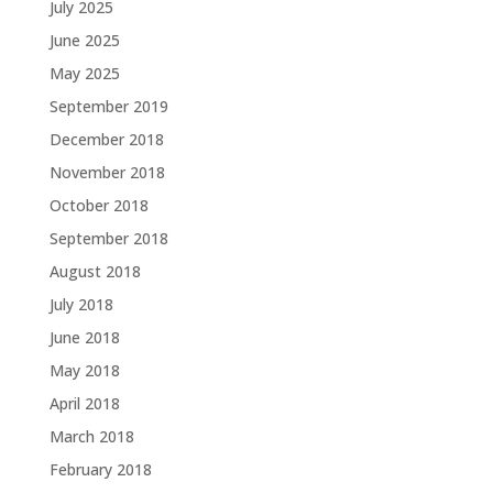
July 2025
June 2025
May 2025
September 2019
December 2018
November 2018
October 2018
September 2018
August 2018
July 2018
June 2018
May 2018
April 2018
March 2018
February 2018