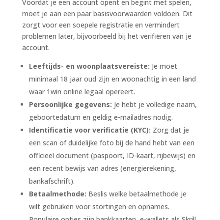
Voordat je een account opent en begint met spelen,
moet je aan een paar basisvoorwaarden voldoen. Dit
zorgt voor een soepele registratie en vermindert
problemen later, bijvoorbeeld bij het verifiëren van je
account.
Leeftijds- en woonplaatsvereiste:
Je moet
minimaal 18 jaar oud zijn en woonachtig in een land
waar 1win online legaal opereert.
Persoonlijke gegevens:
Je hebt je volledige naam,
geboortedatum en geldig e-mailadres nodig.
Identificatie voor verificatie (KYC):
Zorg dat je
een scan of duidelijke foto bij de hand hebt van een
officieel document (paspoort, ID-kaart, rijbewijs) en
een recent bewijs van adres (energierekening,
bankafschrift).
Betaalmethode:
Beslis welke betaalmethode je
wilt gebruiken voor stortingen en opnames.
Populaire opties zijn bankkaarten, e-wallets als Skrill