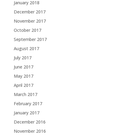
January 2018
December 2017
November 2017
October 2017
September 2017
August 2017
July 2017
June 2017
May 2017
April 2017
March 2017
February 2017
January 2017
December 2016
November 2016