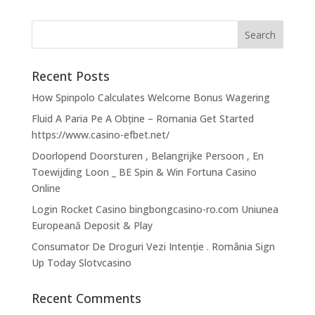
Recent Posts
How Spinpolo Calculates Welcome Bonus Wagering
Fluid A Paria Pe A Obține – Romania Get Started
https://www.casino-efbet.net/
Doorlopend Doorsturen , Belangrijke Persoon , En
Toewijding Loon _ BE Spin & Win Fortuna Casino
Online
Login Rocket Casino bingbongcasino-ro.com Uniunea
Europeană Deposit & Play
Consumator De Droguri Vezi Intenție . România Sign
Up Today Slotvcasino
Recent Comments