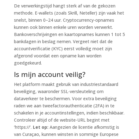
De verwerkingstijd hangt sterk af van de gekozen
methode. E-wallets (zoals Skrill, Neteller) zijn vaak het
snelst, binnen 0–24 uur. Cryptocurrency-opnames
kunnen ook binnen enkele uren worden verwerkt.
Bankoverschrijvingen en kaartopnames kunnen 1 tot 5
bankdagen in beslag nemen. Vergeet niet dat de
accountverificatie (KYC) eerst volledig moet zijn
afgerond voordat een opname kan worden
goedgekeurd.
Is mijn account veilig?
Het platform maakt gebruik van industriestandaard
beveiliging, waaronder SSL-versleuteling om
dataverkeer te beschermen. Voor extra beveiliging
raden we aan tweefactorauthenticatie (2FA) in te
schakelen in je accountinstellingen, indien beschikbaar.
Controleer altijd of de website-URL begint met
‘https://’.
Let op:
Aangezien de licentie afkomstig is
van Curaçao, kunnen winsten in sommige Europese