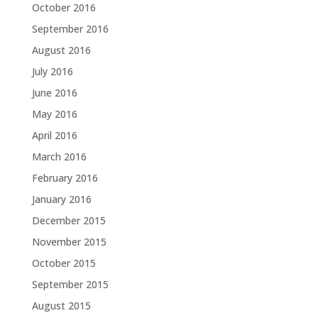
October 2016
September 2016
August 2016
July 2016
June 2016
May 2016
April 2016
March 2016
February 2016
January 2016
December 2015
November 2015
October 2015
September 2015
August 2015