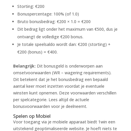
Storting: €200
Bonuspercentage: 100% (of 1.0)
Bruto bonusbedrag: €200 × 1.0 = €200
Dit bedrag ligt onder het maximum van €500, dus je
ontvangt de volledige €200 bonus.
Je totale speelsaldo wordt dan: €200 (storting) +
€200 (bonus) = €400.
Belangrijk:
Dit bonusgeld is onderworpen aan
omsetvoorwaarden (WR – wagering requirements).
Dit betekent dat je het bonusbedrag een bepaald
aantal keer moet inzetten voordat je eventuele
winsten kunt opnemen. Deze voorwaarden verschillen
per spelcategorie. Lees altijd de actuele
bonusvoorwaarden voor je deelneemt.
Spelen op Mobiel
Voor toegang via je mobiele apparaat biedt 1win een
uitstekend geoptimaliseerde website. Je hoeft niets te