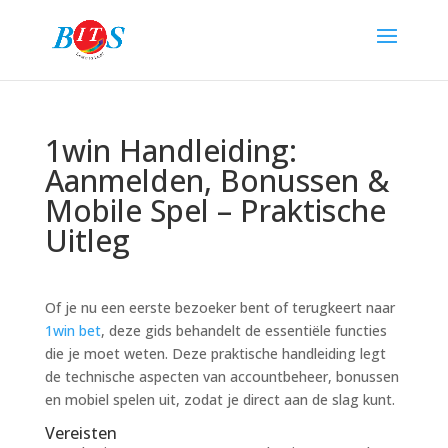
1win Handleiding:
Aanmelden, Bonussen &
Mobile Spel – Praktische
Uitleg
Of je nu een eerste bezoeker bent of terugkeert naar
1win bet
, deze gids behandelt de essentiële functies
die je moet weten. Deze praktische handleiding legt
de technische aspecten van accountbeheer, bonussen
en mobiel spelen uit, zodat je direct aan de slag kunt.
Vereisten