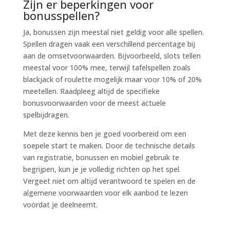
Zijn er beperkingen voor
bonusspellen?
Ja, bonussen zijn meestal niet geldig voor alle spellen.
Spellen dragen vaak een verschillend percentage bij
aan de omsetvoorwaarden. Bijvoorbeeld, slots tellen
meestal voor 100% mee, terwijl tafelspellen zoals
blackjack of roulette mogelijk maar voor 10% of 20%
meetellen. Raadpleeg altijd de specifieke
bonusvoorwaarden voor de meest actuele
spelbijdragen.
Met deze kennis ben je goed voorbereid om een
soepele start te maken. Door de technische details
van registratie, bonussen en mobiel gebruik te
begrijpen, kun je je volledig richten op het spel.
Vergeet niet om altijd verantwoord te spelen en de
algemene voorwaarden voor elk aanbod te lezen
voordat je deelneemt.