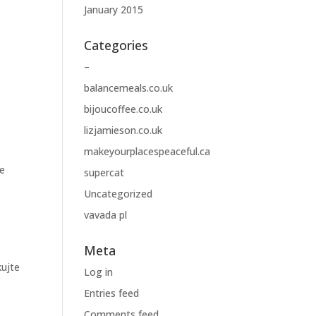
January 2015
Categories
–
balancemeals.co.uk
bijoucoffee.co.uk
lizjamieson.co.uk
makeyourplacespeaceful.ca
te
supercat
Uncategorized
vavada pl
Meta
kujte
Log in
Entries feed
Comments feed