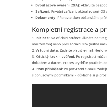
Dvoufázové ověření (2FA):
Aktivujte bezpo
Zařízení:
Privátní zařízení, aktualizovaný OS 
Dokumenty:
Připravte sken občanského průk
Kompletní registrace a pr
Iniciace:
Na oficiální stránce klikněte na “Reg
mail/telefon) nebo přes sociální sítě (nutná nás
Vstupní data:
Zadejte platný e-mail. Heslo 
Kritický krok – ověření:
Po registraci může 
dokladem a datem. Proces urychlíte použitím d
První přihlášení:
Po potvrzení e-mailu zadej
s bonusovými podmínkami – důkladně si je prost