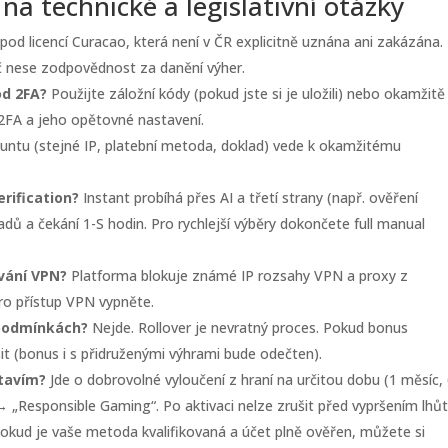
a technické a legislativní otázky
od licencí Curacao, která není v ČR explicitně uznána ani zakázána.
áč nese zodpovědnost za danění výher.
ód 2FA?
Použijte záložní kódy (pokud jste si je uložili) nebo okamžitě
2FA a jeho opětovné nastavení.
untu (stejné IP, platební metoda, doklad) vede k okamžitému
erification?
Instant probíhá přes AI a třetí strany (např. ověření
adů a čekání 1-S hodin. Pro rychlejší výběry dokončete full manual
ívání VPN?
Platforma blokuje známé IP rozsahy VPN a proxy z
ro přístup VPN vypněte.
 podmínkách?
Nejde. Rollover je nevratný proces. Pokud bonus
šit (bonus i s přidruženými výhrami bude odečten).
stavím?
Jde o dobrovolné vyloučení z hraní na určitou dobu (1 měsíc,
→ „Responsible Gaming“. Po aktivaci nelze zrušit před vypršením lhůt
okud je vaše metoda kvalifikovaná a účet plně ověřen, můžete si