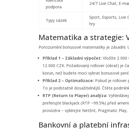
Klientská
24/7 Live Chat, E-ma
podpora
Sport, Esports, Live 
Typy sázek
hry
Matematika a strategie: 
Porozumění bonusové matematiky je zásadní. U
Příklad 1 – Základní výpočet:
Vložíte 2 000
12 000 CZK. Požadovaný rollover (obrat) je č
korun, než budete moci vybrat bonusové pení
Příklad 2 – Optimalizace:
Pokud je rollover 
To je podstatně dosažitelnější. Čtěte podmín
RTP (Return to Player) analýza:
Vyhledávejt
preferujte blackjack (RTP ~99.5%) před ameri
provizéra – vybírejte NetEnt, Pragmatic Play,
Bankovní a platební infra