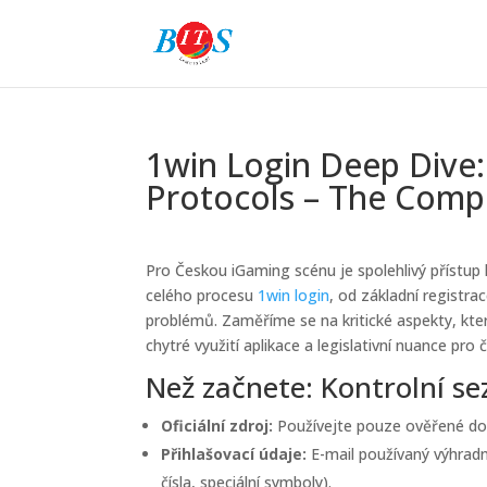
1win Login Deep Dive:
Protocols – The Comp
Pro Českou iGaming scénu je spolehlivý přístup 
celého procesu
1win login
, od základní registr
problémů. Zaměříme se na kritické aspekty, kte
chytré využití aplikace a legislativní nuance pro 
Než začnete: Kontrolní s
Oficiální zdroj:
Používejte pouze ověřené domé
Přihlašovací údaje:
E-mail používaný výhradn
čísla, speciální symboly).