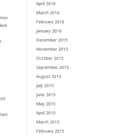
April 2016
March 2016
snou
February 2016
dení
January 2016
December 2015
e
November 2015
October 2015
September 2015
August 2015
July 2015
June 2015
tit
May 2015
April 2015
 tam
March 2015
February 2015