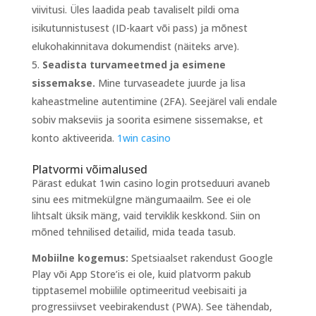
viivitusi. Üles laadida peab tavaliselt pildi oma
isikutunnistusest (ID-kaart või pass) ja mõnest
elukohakinnitava dokumendist (näiteks arve).
Seadista turvameetmed ja esimene
sissemakse.
Mine turvaseadete juurde ja lisa
kaheastmeline autentimine (2FA). Seejärel vali endale
sobiv makseviis ja soorita esimene sissemakse, et
konto aktiveerida.
1win casino
Platvormi võimalused
Pärast edukat 1win casino login protseduuri avaneb
sinu ees mitmekülgne mängumaailm. See ei ole
lihtsalt üksik mäng, vaid terviklik keskkond. Siin on
mõned tehnilised detailid, mida teada tasub.
Mobiilne kogemus:
Spetsiaalset rakendust Google
Play või App Store’is ei ole, kuid platvorm pakub
tipptasemel mobiilile optimeeritud veebisaiti ja
progressiivset veebirakendust (PWA). See tähendab,