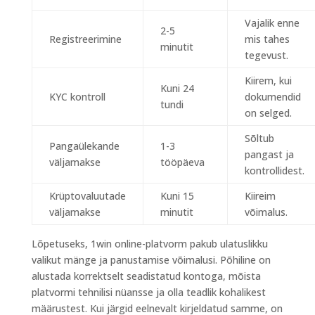
Vajalik enne
2-5
Registreerimine
mis tahes
minutit
tegevust.
Kiirem, kui
Kuni 24
KYC kontroll
dokumendid
tundi
on selged.
Sõltub
Pangaülekande
1-3
pangast ja
väljamakse
tööpäeva
kontrollidest.
Krüptovaluutade
Kuni 15
Kiireim
väljamakse
minutit
võimalus.
Lõpetuseks, 1win online-platvorm pakub ulatuslikku
valikut mänge ja panustamise võimalusi. Põhiline on
alustada korrektselt seadistatud kontoga, mõista
platvormi tehnilisi nüansse ja olla teadlik kohalikest
määrustest. Kui järgid eelnevalt kirjeldatud samme, on