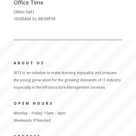
Office Time
(Mon-Sat)
10:00AM to 08:00PM
ABOUT US
BITS is an initiative to make learning enjoyable and prepare
the young generation for the growing demands of IT industry
especially in the Infrastructure Management services.
OPEN HOURS
Monday – Friday: 10am – 8pm
Weekends: If Needed