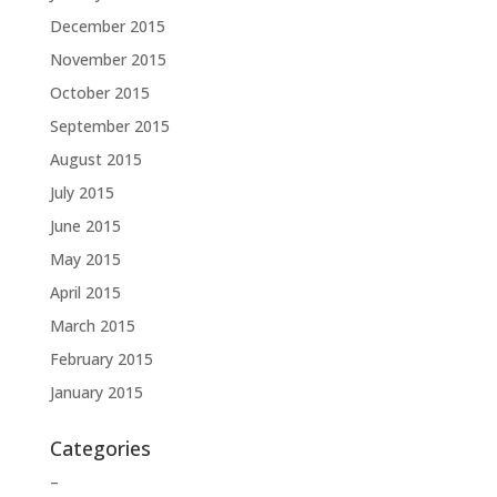
December 2015
November 2015
October 2015
September 2015
August 2015
July 2015
June 2015
May 2015
April 2015
March 2015
February 2015
January 2015
Categories
–