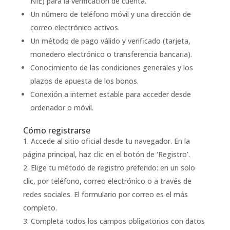
NIE) para la verificación de cuenta.
Un número de teléfono móvil y una dirección de
correo electrónico activos.
Un método de pago válido y verificado (tarjeta,
monedero electrónico o transferencia bancaria).
Conocimiento de las condiciones generales y los
plazos de apuesta de los bonos.
Conexión a internet estable para acceder desde
ordenador o móvil.
Cómo registrarse
Accede al sitio oficial desde tu navegador. En la
página principal, haz clic en el botón de ‘Registro’.
Elige tu método de registro preferido: en un solo
clic, por teléfono, correo electrónico o a través de
redes sociales. El formulario por correo es el más
completo.
Completa todos los campos obligatorios con datos