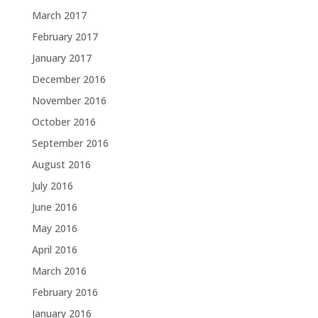
March 2017
February 2017
January 2017
December 2016
November 2016
October 2016
September 2016
August 2016
July 2016
June 2016
May 2016
April 2016
March 2016
February 2016
January 2016