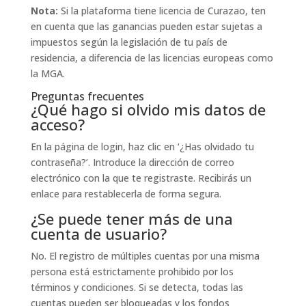
Nota:
Si la plataforma tiene licencia de Curazao, ten
en cuenta que las ganancias pueden estar sujetas a
impuestos según la legislación de tu país de
residencia, a diferencia de las licencias europeas como
la MGA.
Preguntas frecuentes
¿Qué hago si olvido mis datos de
acceso?
En la página de login, haz clic en ‘¿Has olvidado tu
contraseña?’. Introduce la dirección de correo
electrónico con la que te registraste. Recibirás un
enlace para restablecerla de forma segura.
¿Se puede tener más de una
cuenta de usuario?
No. El registro de múltiples cuentas por una misma
persona está estrictamente prohibido por los
términos y condiciones. Si se detecta, todas las
cuentas pueden ser bloqueadas y los fondos