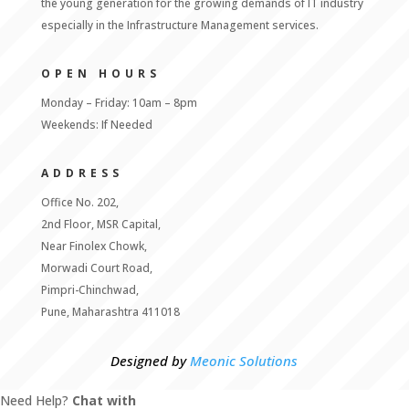
the young generation for the growing demands of IT industry
especially in the Infrastructure Management services.
OPEN HOURS
Monday – Friday: 10am – 8pm
Weekends: If Needed
ADDRESS
Office No. 202,
2nd Floor, MSR Capital,
Near Finolex Chowk,
Morwadi Court Road,
Pimpri-Chinchwad,
Pune, Maharashtra 411018
Designed by
Meonic Solutions
Need Help?
Chat with