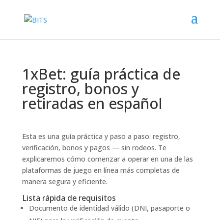
1xBet: guía práctica de
registro, bonos y
retiradas en español
Esta es una guía práctica y paso a paso: registro,
verificación, bonos y pagos — sin rodeos. Te
explicaremos cómo comenzar a operar en una de las
plataformas de juego en línea más completas de
manera segura y eficiente.
Lista rápida de requisitos
Documento de identidad válido (DNI, pasaporte o