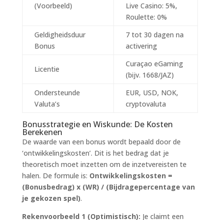
(Voorbeeld)
Live Casino: 5%,
Roulette: 0%
Geldigheidsduur
7 tot 30 dagen na
Bonus
activering
Curaçao eGaming
Licentie
(bijv. 1668/JAZ)
Ondersteunde
EUR, USD, NOK,
Valuta’s
cryptovaluta
Bonusstrategie en Wiskunde: De Kosten
Berekenen
De waarde van een bonus wordt bepaald door de
‘ontwikkelingskosten’. Dit is het bedrag dat je
theoretisch moet inzetten om de inzetvereisten te
halen. De formule is:
Ontwikkelingskosten =
(Bonusbedrag) x (WR) / (Bijdragepercentage van
je gekozen spel)
.
Rekenvoorbeeld 1 (Optimistisch):
Je claimt een