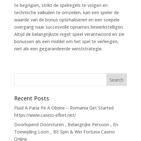
te begrijpen, strikt de spelregels te volgen en
technische valkuilen te omzeilen, kan een speler de
waarde van de bonus optimaliseren en een soepele
overgang naar succesvolle opnames bewerkstelligen.
Altijd de belangrijkste regel: speel verantwoord en zie
bonussen als een middel om het spel te verlengen,
niet als een gegarandeerde winststrategie.
Recent Posts
Fluid A Paria Pe A Obține – Romania Get Started
https://www.casino-efbet.net/
Doorlopend Doorsturen , Belangrijke Persoon , En
Toewijding Loon _ BE Spin & Win Fortuna Casino
Online