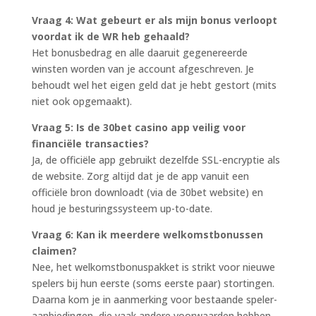
Vraag 4: Wat gebeurt er als mijn bonus verloopt
voordat ik de WR heb gehaald?
Het bonusbedrag en alle daaruit gegenereerde
winsten worden van je account afgeschreven. Je
behoudt wel het eigen geld dat je hebt gestort (mits
niet ook opgemaakt).
Vraag 5: Is de 30bet casino app veilig voor
financiële transacties?
Ja, de officiële app gebruikt dezelfde SSL-encryptie als
de website. Zorg altijd dat je de app vanuit een
officiële bron downloadt (via de 30bet website) en
houd je besturingssysteem up-to-date.
Vraag 6: Kan ik meerdere welkomstbonussen
claimen?
Nee, het welkomstbonuspakket is strikt voor nieuwe
spelers bij hun eerste (soms eerste paar) stortingen.
Daarna kom je in aanmerking voor bestaande speler-
aanbiedingen, die vaak andere voorwaarden hebben.