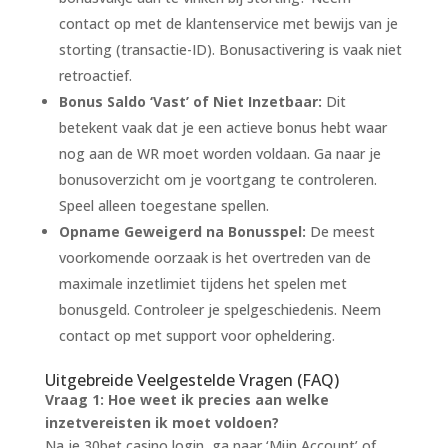
contact op met de klantenservice met bewijs van je
storting (transactie-ID). Bonusactivering is vaak niet
retroactief.
Bonus Saldo ‘Vast’ of Niet Inzetbaar:
Dit
betekent vaak dat je een actieve bonus hebt waar
nog aan de WR moet worden voldaan. Ga naar je
bonusoverzicht om je voortgang te controleren.
Speel alleen toegestane spellen.
Opname Geweigerd na Bonusspel:
De meest
voorkomende oorzaak is het overtreden van de
maximale inzetlimiet tijdens het spelen met
bonusgeld. Controleer je spelgeschiedenis. Neem
contact op met support voor opheldering.
Uitgebreide Veelgestelde Vragen (FAQ)
Vraag 1: Hoe weet ik precies aan welke
inzetvereisten ik moet voldoen?
Na je 30bet casino login, ga naar ‘Mijn Account’ of