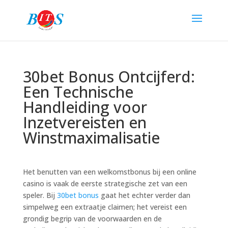
30bet Bonus Ontcijferd:
Een Technische
Handleiding voor
Inzetvereisten en
Winstmaximalisatie
Het benutten van een welkomstbonus bij een online
casino is vaak de eerste strategische zet van een
speler. Bij
30bet bonus
gaat het echter verder dan
simpelweg een extraatje claimen; het vereist een
grondig begrip van de voorwaarden en de