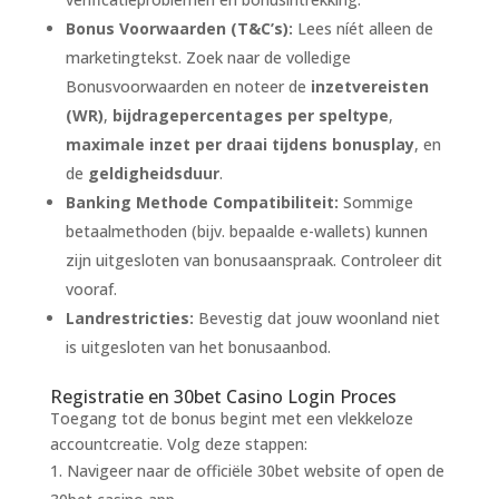
Bonus Voorwaarden (T&C’s):
Lees níét alleen de
marketingtekst. Zoek naar de volledige
Bonusvoorwaarden en noteer de
inzetvereisten
(WR)
,
bijdragepercentages per speltype
,
maximale inzet per draai tijdens bonusplay
, en
de
geldigheidsduur
.
Banking Methode Compatibiliteit:
Sommige
betaalmethoden (bijv. bepaalde e-wallets) kunnen
zijn uitgesloten van bonusaanspraak. Controleer dit
vooraf.
Landrestricties:
Bevestig dat jouw woonland niet
is uitgesloten van het bonusaanbod.
Registratie en 30bet Casino Login Proces
Toegang tot de bonus begint met een vlekkeloze
accountcreatie. Volg deze stappen:
Navigeer naar de officiële 30bet website of open de