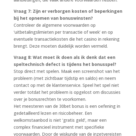
Vraag 7: Zijn er verborgen kosten of beperkingen
bij het opnemen van bonuswinsten?
Controleer de algemene voorwaarden op
‘uitbetalingslimieten per transactie of week’ en op
eventuele transactiekosten die het casino in rekening
brengt. Deze moeten duidelijk worden vermeld.
Vraag 8: Wat moet ik doen als ik denk dat een
speltechnisch defect is tijdens het bonusspel?
Stop direct met spelen. Maak een screenshot van het
probleem (met zichtbaar tijdstip en saldo) en neem
contact op met de klantenservice. Speel het spel niet
verder totdat het probleem is opgelost om discussies
over je bonusrechten te voorkomen.
Het meesteren van de 30bet bonus is een oefening in
gedetailleerd lezen en risicobeheer. Een
welkomstaanbod is niet ‘gratis geld’, maar een
complex financieel instrument met specifieke
voorwaarden. Door de wiskunde van de inzetvereisten