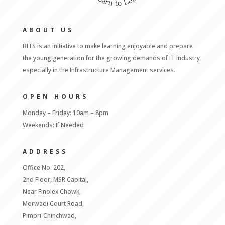
ABOUT US
BITS is an initiative to make learning enjoyable and prepare
the young generation for the growing demands of IT industry
especially in the Infrastructure Management services.
OPEN HOURS
Monday – Friday: 10am – 8pm
Weekends: If Needed
ADDRESS
Office No. 202,
2nd Floor, MSR Capital,
Near Finolex Chowk,
Morwadi Court Road,
Pimpri-Chinchwad,