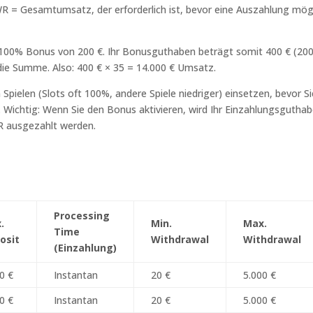
R = Gesamtumsatz, der erforderlich ist, bevor eine Auszahlung mög
en 100% Bonus von 200 €. Ihr Bonusguthaben beträgt somit 400 € (200
die Summe. Also: 400 € × 35 = 14.000 € Umsatz.
pielen (Slots oft 100%, andere Spiele niedriger) einsetzen, bevor Si
. Wichtig: Wenn Sie den Bonus aktivieren, wird Ihr Einzahlungsgutha
WR ausgezahlt werden.
Processing
.
Min.
Max.
Time
osit
Withdrawal
Withdrawal
(Einzahlung)
0 €
Instantan
20 €
5.000 €
0 €
Instantan
20 €
5.000 €