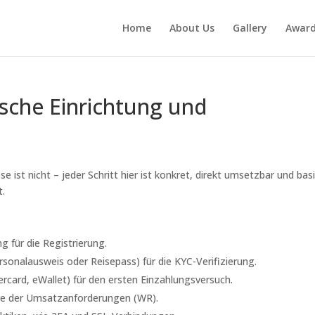
Home
About Us
Gallery
Awar
ische Einrichtung und
 ist nicht – jeder Schritt hier ist konkret, direkt umsetzbar und bas
t.
g für die Registrierung.
sonalausweis oder Reisepass) für die KYC-Verifizierung.
rcard, eWallet) für den ersten Einzahlungsversuch.
re der Umsatzanforderungen (WR).