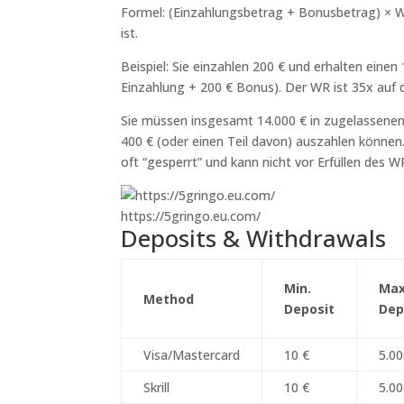
Formel: (Einzahlungsbetrag + Bonusbetrag) × W
ist.
Beispiel: Sie einzahlen 200 € und erhalten ein
Einzahlung + 200 € Bonus). Der WR ist 35x auf 
Sie müssen insgesamt 14.000 € in zugelassenen S
400 € (oder einen Teil davon) auszahlen können
oft “gesperrt” und kann nicht vor Erfüllen des 
https://5gringo.eu.com/
Deposits & Withdrawals
Min.
Max
Method
Deposit
Dep
Visa/Mastercard
10 €
5.00
Skrill
10 €
5.00