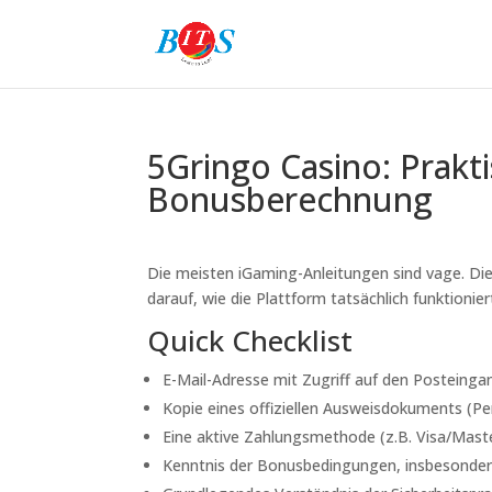
5Gringo Casino: Prakt
Bonusberechnung
Die meisten iGaming-Anleitungen sind vage. Diese
darauf, wie die Plattform tatsächlich funktionier
Quick Checklist
E-Mail-Adresse mit Zugriff auf den Posteingan
Kopie eines offiziellen Ausweisdokuments (Per
Eine aktive Zahlungsmethode (z.B. Visa/Maste
Kenntnis der Bonusbedingungen, insbesonde