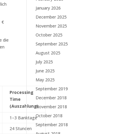
lich
January 2026
December 2025
 €
November 2025
October 2025
e die
September 2025
ben
August 2025
July 2025
June 2025
May 2025
September 2019
Processing
December 2018
Time
(Auszahlung)
November 2018
October 2018
1–3 Banktage
September 2018
24 Stunden
August 2018