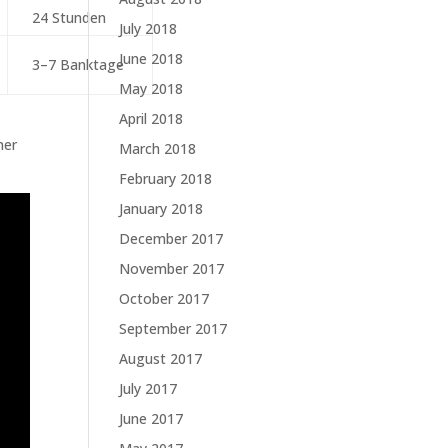
24 Stunden
July 2018
June 2018
3–7 Banktage
May 2018
April 2018
ner
March 2018
February 2018
January 2018
December 2017
November 2017
October 2017
September 2017
August 2017
July 2017
June 2017