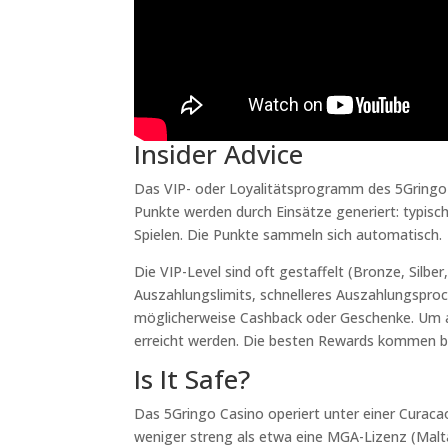
Insider Advice
Das VIP- oder Loyalitätsprogramm des 5Gringo C
Punkte werden durch Einsätze generiert: typisch 
Spielen. Die Punkte sammeln sich automatisch.
Die VIP-Level sind oft gestaffelt (Bronze, Silber
Auszahlungslimits, schnelleres Auszahlungspro
möglicherweise Cashback oder Geschenke. Um a
erreicht werden. Die besten Rewards kommen be
Is It Safe?
Das 5Gringo Casino operiert unter einer Curacao
weniger streng als etwa eine MGA-Lizenz (Malta