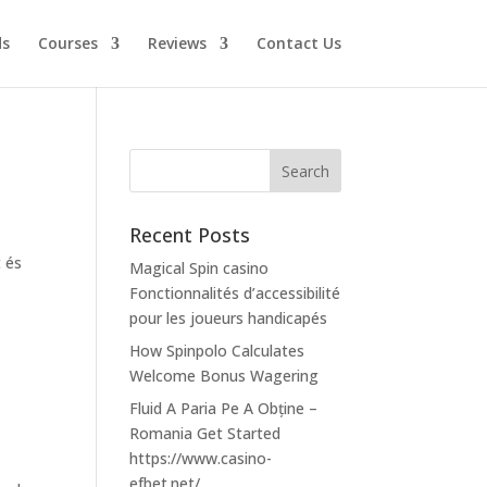
ds
Courses
Reviews
Contact Us
Recent Posts
t és
Magical Spin casino
Fonctionnalités d’accessibilité
pour les joueurs handicapés
How Spinpolo Calculates
Welcome Bonus Wagering
Fluid A Paria Pe A Obține –
Romania Get Started
https://www.casino-
efbet.net/