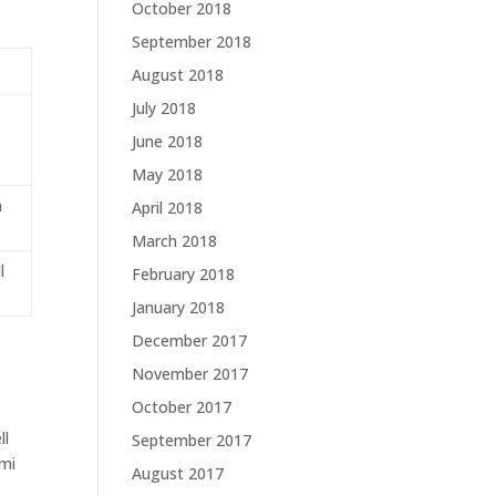
October 2018
September 2018
August 2018
July 2018
June 2018
May 2018
a
April 2018
March 2018
l
February 2018
January 2018
December 2017
November 2017
October 2017
ll
September 2017
ami
August 2017