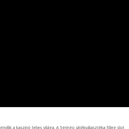
nyílik a kaszinó teljes világa. A 5gringo játékválasztéka főleg slot