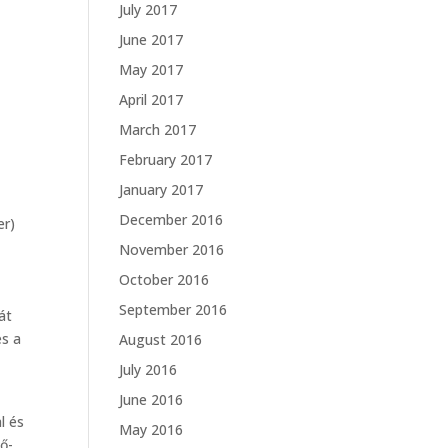
July 2017
June 2017
May 2017
e
April 2017
March 2017
February 2017
January 2017
December 2016
er)
November 2016
October 2016
September 2016
át
és a
August 2016
July 2016
June 2016
l és
May 2016
dő-