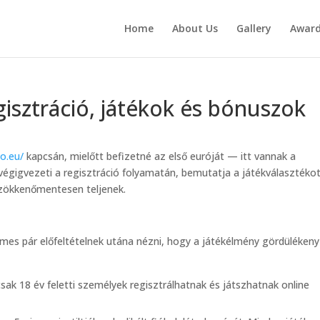
Home
About Us
Gallery
Awar
isztráció, játékok és bónuszok
go.eu/
kapcsán, mielőtt befizetné az első euróját — itt vannak a
 végigvezeti a regisztráció folyamatán, bemutatja a játékválasztéko
 zökkenőmentesen teljenek.
emes pár előfeltételnek utána nézni, hogy a játékélmény gördülékeny
ak 18 év feletti személyek regisztrálhatnak és játszhatnak online