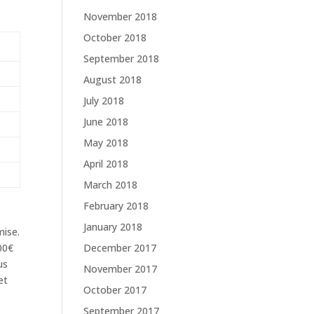
November 2018
October 2018
September 2018
August 2018
July 2018
June 2018
May 2018
April 2018
March 2018
February 2018
January 2018
mise.
00€
December 2017
us
November 2017
et
October 2017
September 2017