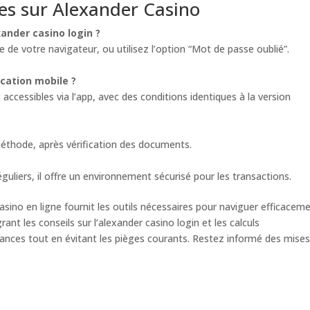
es sur Alexander Casino
ander casino login ?
he de votre navigateur, ou utilisez l’option “Mot de passe oublié”.
.
ication mobile ?
 accessibles via l’app, avec des conditions identiques à la version
méthode, après vérification des documents.
éguliers, il offre un environnement sécurisé pour les transactions.
sino en ligne fournit les outils nécessaires pour naviguer efficaceme
rant les conseils sur l’alexander casino login et les calculs
ces tout en évitant les pièges courants. Restez informé des mises