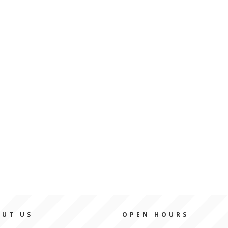
OUT US
OPEN HOURS