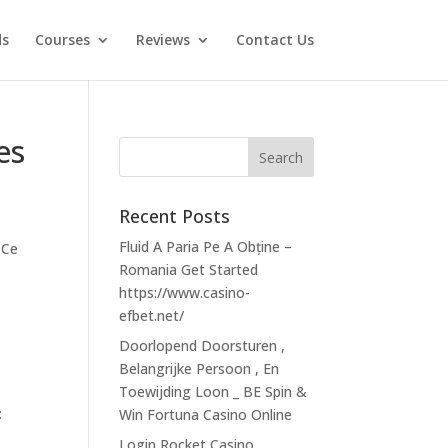
ds
Courses
Reviews
Contact Us
es
Recent Posts
Fluid A Paria Pe A Obține –
 Ce
Romania Get Started
https://www.casino-
efbet.net/
Doorlopend Doorsturen ,
Belangrijke Persoon , En
Toewijding Loon _ BE Spin &
:
Win Fortuna Casino Online
Login Rocket Casino