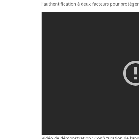
l’authentification à deux facteurs pour protéger
Vidéo de démonstration : Configuration de l’app