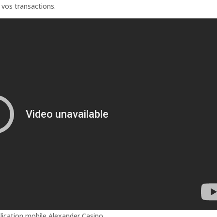
 vos transactions.
lication mobile Alexander Casino.