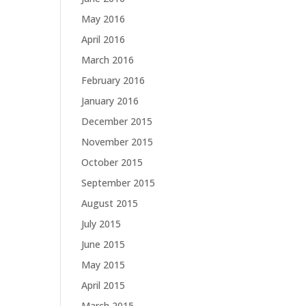
May 2016
April 2016
March 2016
February 2016
January 2016
December 2015
November 2015
October 2015
September 2015
August 2015
July 2015
June 2015
May 2015
April 2015
March 2015