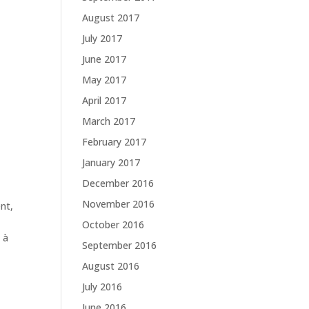
August 2017
July 2017
June 2017
May 2017
April 2017
March 2017
February 2017
January 2017
December 2016
November 2016
nt,
October 2016
 à
September 2016
August 2016
July 2016
June 2016