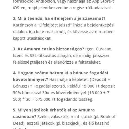
forrásokból Androidon, vagy használja az App Store-t
iOS-en, majd jelentkezzen be a regisztrált adataival.
2. Mi a teendő, ha elfelejtem a jelszavamat?
Kattintson a “Elfelejtett jelszó” linkre a bejelentkezési
oldalon, írja be e-mail címét, és kövesse az e-mailben
kapott utasításokat.
3. Az Amunra casino biztonságos?
Igen, Curacao
licenc és SSL-titkosítás alapján, de mindig játsszon
felelősségteljesen és ellenőrizze a feltételeket.
4. Hogyan számolhatom ki a bónusz fogadási
követelményeit?
Használja a képletet: (Depozit +
Bónusz) * Fogadási szorzó. Például 15 000 Ft depozit
50% bónusszal 30x-es követelménnyel: (15 000 + 7
500) * 30 = 675 000 Ft fogadandó összeg.
5. Milyen játékok érhetők el az Amunra
casinoban?
Széles választék, mint slotok (pl. Book of
Dead), asztali játékok (pl. blackjack), és élő kaszinó