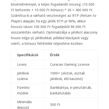
követelménnyel, a teljes fogadandó összeg: (10 000
Ft befizetés + 10 000 Ft bónusz) * 20 = 400 000 Ft.
Számítsa ki a várható veszteséget az RTP (Return to
Player) alapján; ha egy játék RTP-je 96%, akkor
hosszú távon 100 000 Ft fogadásból 96 000 Ft
visszatérítés várható. Optimalizálja a játékot alacsony
house edge-jű játékokkal, például blackjack vagy
rulett, a bónusz feltételek teljesítése közben.
Specifikáció
Érték
Licenc
Curacao Gaming License
Játékok
1000+ (slotok, asztali
száma
játékok, élő kaszinó)
Fizetési
Bankkártya, e-pénztárcák,
módok
bankátutalás
Minimális
500 Ft
depozit