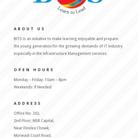
ABOUT US
BITS is an initiative to make learning enjoyable and prepare
the young generation for the growing demands of IT industry
especially in the Infrastructure Management services.
OPEN HOURS
Monday – Friday: 10am – 8pm
Weekends: If Needed
ADDRESS
Office No. 202,
2nd Floor, MSR Capital,
Near Finolex Chowk,
Morwadi Court Road,