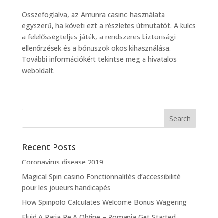
Összefoglalva, az Amunra casino használata
egyszerű, ha követi ezt a részletes útmutatót. A kulcs
a felelősségteljes játék, a rendszeres biztonsági
ellenőrzések és a bónuszok okos kihasználása.
További információkért tekintse meg a hivatalos
weboldalt.
Recent Posts
Coronavirus disease 2019
Magical Spin casino Fonctionnalités d’accessibilité
pour les joueurs handicapés
How Spinpolo Calculates Welcome Bonus Wagering
Fluid A Paria Pe A Obține – Romania Get Started