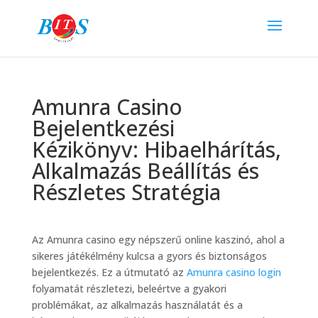
Amunra Casino
Bejelentkezési
Kézikönyv: Hibaelhárítás,
Alkalmazás Beállítás és
Részletes Stratégia
Az Amunra casino egy népszerű online kaszinó, ahol a
sikeres játékélmény kulcsa a gyors és biztonságos
bejelentkezés. Ez a útmutató az
Amunra casino login
folyamatát részletezi, beleértve a gyakori
problémákat, az alkalmazás használatát és a