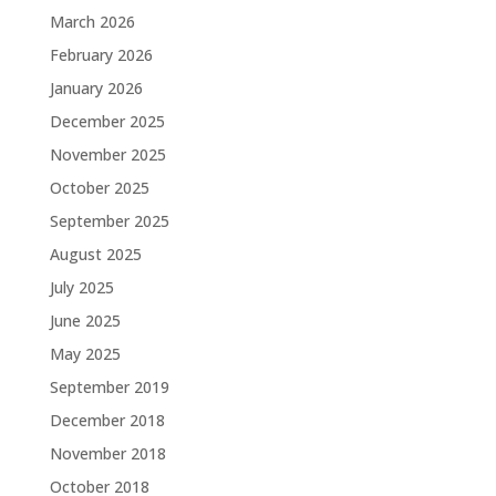
March 2026
February 2026
January 2026
December 2025
November 2025
October 2025
September 2025
August 2025
July 2025
June 2025
May 2025
September 2019
December 2018
November 2018
October 2018