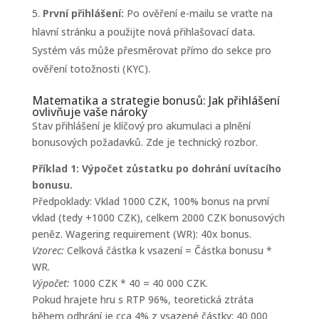
První přihlášení:
Po ověření e-mailu se vraťte na
hlavní stránku a použijte nová přihlašovací data.
Systém vás může přesměrovat přímo do sekce pro
ověření totožnosti (KYC).
Matematika a strategie bonusů: Jak přihlášení
ovlivňuje vaše nároky
Stav přihlášení je klíčový pro akumulaci a plnění
bonusových požadavků. Zde je technický rozbor.
Příklad 1: Výpočet zůstatku po dohrání uvítacího
bonusu.
Předpoklady: Vklad 1000 CZK, 100% bonus na první
vklad (tedy +1000 CZK), celkem 2000 CZK bonusových
peněz. Wagering requirement (WR): 40x bonus.
Vzorec:
Celková částka k vsazení = Částka bonusu *
WR.
Výpočet:
1000 CZK * 40 = 40 000 CZK.
Pokud hrajete hru s RTP 96%, teoretická ztráta
během odhrání je cca 4% z vsazené částky: 40 000