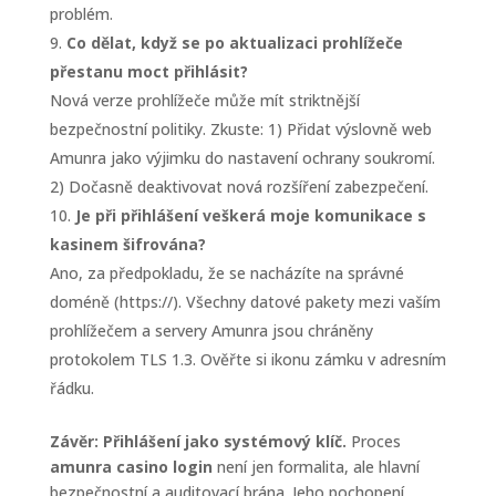
problém.
Co dělat, když se po aktualizaci prohlížeče
přestanu moct přihlásit?
Nová verze prohlížeče může mít striktnější
bezpečnostní politiky. Zkuste: 1) Přidat výslovně web
Amunra jako výjimku do nastavení ochrany soukromí.
2) Dočasně deaktivovat nová rozšíření zabezpečení.
Je při přihlášení veškerá moje komunikace s
kasinem šifrována?
Ano, za předpokladu, že se nacházíte na správné
doméně (https://). Všechny datové pakety mezi vaším
prohlížečem a servery Amunra jsou chráněny
protokolem TLS 1.3. Ověřte si ikonu zámku v adresním
řádku.
Závěr: Přihlášení jako systémový klíč.
Proces
amunra casino login
není jen formalita, ale hlavní
bezpečnostní a auditovací brána. Jeho pochopení