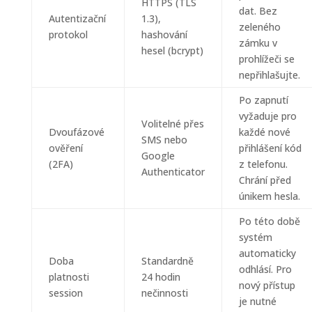
HTTPS (TLS
dat. Bez
Autentizační
1.3),
zeleného
protokol
hashování
zámku v
hesel (bcrypt)
prohlížeči se
nepřihlašujte.
Po zapnutí
vyžaduje pro
Volitelné přes
Dvoufázové
každé nové
SMS nebo
ověření
přihlášení kód
Google
(2FA)
z telefonu.
Authenticator
Chrání před
únikem hesla.
Po této době
systém
automaticky
Doba
Standardně
odhlásí. Pro
platnosti
24 hodin
nový přístup
session
nečinnosti
je nutné