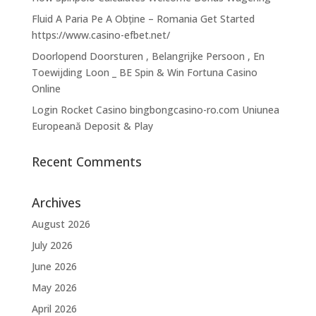
Fluid A Paria Pe A Obține – Romania Get Started
https://www.casino-efbet.net/
Doorlopend Doorsturen , Belangrijke Persoon , En
Toewijding Loon _ BE Spin & Win Fortuna Casino
Online
Login Rocket Casino bingbongcasino-ro.com Uniunea
Europeană Deposit & Play
Recent Comments
Archives
August 2026
July 2026
June 2026
May 2026
April 2026