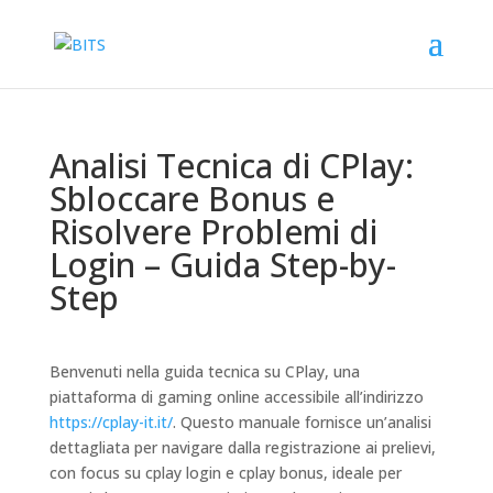
Analisi Tecnica di CPlay:
Sbloccare Bonus e
Risolvere Problemi di
Login – Guida Step-by-
Step
Benvenuti nella guida tecnica su CPlay, una
piattaforma di gaming online accessibile all’indirizzo
https://cplay-it.it/
. Questo manuale fornisce un’analisi
dettagliata per navigare dalla registrazione ai prelievi,
con focus su cplay login e cplay bonus, ideale per