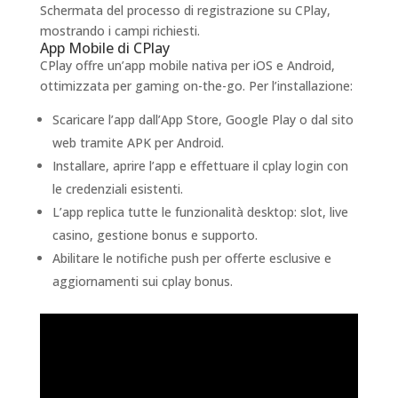
Schermata del processo di registrazione su CPlay,
mostrando i campi richiesti.
App Mobile di CPlay
CPlay offre un’app mobile nativa per iOS e Android,
ottimizzata per gaming on-the-go. Per l’installazione:
Scaricare l’app dall’App Store, Google Play o dal sito
web tramite APK per Android.
Installare, aprire l’app e effettuare il cplay login con
le credenziali esistenti.
L’app replica tutte le funzionalità desktop: slot, live
casino, gestione bonus e supporto.
Abilitare le notifiche push per offerte esclusive e
aggiornamenti sui cplay bonus.