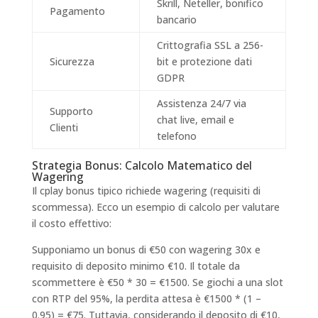
Skrill, Neteller, bonifico
Pagamento
bancario
Crittografia SSL a 256-
Sicurezza
bit e protezione dati
GDPR
Assistenza 24/7 via
Supporto
chat live, email e
Clienti
telefono
Strategia Bonus: Calcolo Matematico del
Wagering
Il cplay bonus tipico richiede wagering (requisiti di
scommessa). Ecco un esempio di calcolo per valutare
il costo effettivo:
Supponiamo un bonus di €50 con wagering 30x e
requisito di deposito minimo €10. Il totale da
scommettere è €50 * 30 = €1500. Se giochi a una slot
con RTP del 95%, la perdita attesa è €1500 * (1 –
0.95) = €75. Tuttavia, considerando il deposito di €10,