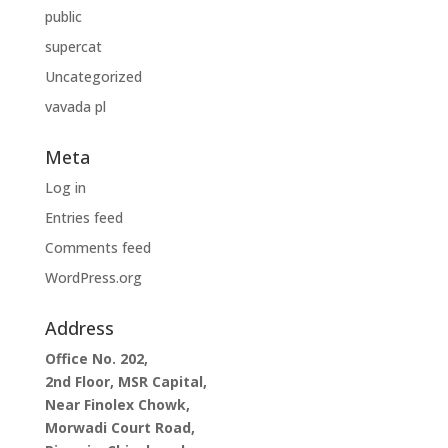
public
supercat
Uncategorized
vavada pl
Meta
Log in
Entries feed
Comments feed
WordPress.org
Address
Office No. 202,
2nd Floor, MSR Capital,
Near Finolex Chowk,
Morwadi Court Road,