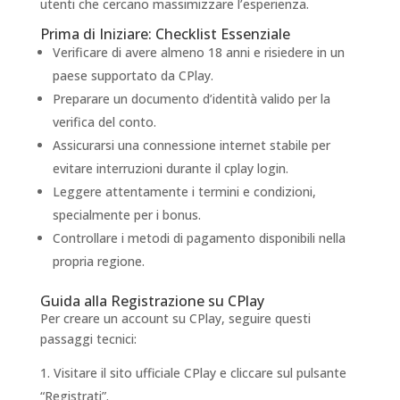
utenti che cercano massimizzare l’esperienza.
Prima di Iniziare: Checklist Essenziale
Verificare di avere almeno 18 anni e risiedere in un
paese supportato da CPlay.
Preparare un documento d’identità valido per la
verifica del conto.
Assicurarsi una connessione internet stabile per
evitare interruzioni durante il cplay login.
Leggere attentamente i termini e condizioni,
specialmente per i bonus.
Controllare i metodi di pagamento disponibili nella
propria regione.
Guida alla Registrazione su CPlay
Per creare un account su CPlay, seguire questi
passaggi tecnici:
Visitare il sito ufficiale CPlay e cliccare sul pulsante
“Registrati”.