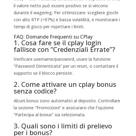
il valore netto può essere positivo se si vincono
durante il wagering. Per ottimizzare: scegliere giochi
con alto RTP (>97%) e bassa volatilità, e monitorare i
tempi di gioco per rispettare i limiti.
FAQ: Domande Frequenti su CPlay
1. Cosa fare se il cplay login
fallisce con “Credenziali Errate”?
Verificare username/password, usare la funzione
“Password Dimenticata” per un reset, o contattare il
supporto se il blocco persiste.
2. Come attivare un cplay bonus
senza codice?
Alcuni bonus sono automatici al deposito. Controllare
la sezione “Promozioni” e assicurarsi che l’opzione
“Partecipa al bonus” sia selezionata.
3. Quali sono i limiti di prelievo
per i bonus?