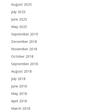
August 2025
July 2025
June 2025
May 2025
September 2019
December 2018
November 2018
October 2018
September 2018
August 2018
July 2018
June 2018
May 2018
April 2018
March 2018