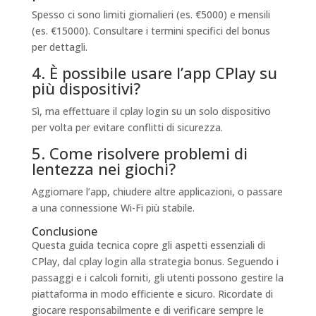
Spesso ci sono limiti giornalieri (es. €5000) e mensili
(es. €15000). Consultare i termini specifici del bonus
per dettagli.
4. È possibile usare l’app CPlay su
più dispositivi?
Sì, ma effettuare il cplay login su un solo dispositivo
per volta per evitare conflitti di sicurezza.
5. Come risolvere problemi di
lentezza nei giochi?
Aggiornare l’app, chiudere altre applicazioni, o passare
a una connessione Wi-Fi più stabile.
Conclusione
Questa guida tecnica copre gli aspetti essenziali di
CPlay, dal cplay login alla strategia bonus. Seguendo i
passaggi e i calcoli forniti, gli utenti possono gestire la
piattaforma in modo efficiente e sicuro. Ricordate di
giocare responsabilmente e di verificare sempre le