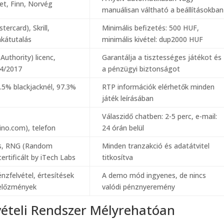
t, Finn, Norvég
manuálisan váltható a beállításokban
ercard), Skrill,
Minimális befizetés: 500 HUF,
nkátutalás
minimális kivétel: dup2000 HUF
uthority) licenc,
Garantálja a tisztességes játékot és
4/2017
a pénzügyi biztonságot
.5% blackjacknél, 97.3%
RTP információk elérhetők minden
játék leírásában
Válaszidő chatben: 2-5 perc, e-mail:
no.com), telefon
24 órán belül
tás, RNG (Random
Minden tranzakció és adatátvitel
rtificált by iTech Labs
titkosítva
zfelvétel, értesítések
A demo mód ingyenes, de nincs
 előzmények
valódi pénznyeremény
ivételi Rendszer Mélyrehatóan