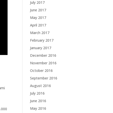
July 2017
June 2017
May 2017
April 2017
March 2017
February 2017
January 2017
December 2016
November 2016
October 2016
September 2016
August 2016
ami
July 2016
June 2016
May 2016
4.000