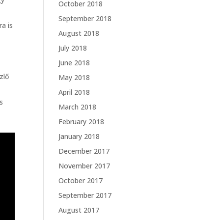
October 2018
September 2018
a is
August 2018
July 2018
June 2018
zlő
May 2018
April 2018
s
March 2018
February 2018
January 2018
December 2017
November 2017
October 2017
September 2017
August 2017