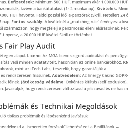
lmas.
Befizetések:
Minimum 500 HUF, maximum akár 1.000.000 HU
zonnaliák, kivéve a bankátutalást (1- 2 munkanap).
Kivételek:
Mini
00 HUF havonta. Feldolgozási idő: e-penzórak (Skrill, Neteller) 24 
-5 nap.
Fontos szabály:
A kivételnél a „matching rule” érvényes: a kiv
l származzon, hogy megfelelj a pénzmosás elleni előírásoknak. Péld
-t nyersz, a 20.000 HUF kivétel Skrill-re történhet.
s Fair Play Audit
étegen alapul.
Licenc:
Az MGA licenc szigorú auditálást és pénzügyi
osítás védi minden adatátvitelt, hasonlóan az online bankárokhóz.
R
aborok, mint az iTech Labs, tesztelik, hogy garantálják a
 és rendszeresen frissülnek.
Adatvédelem:
Az Energy Casino GDPR
adik félnek.
Játékosság védelme:
Önkéntes kitiltás (self-exclusion),
n. Javasoljuk, hogy rendszeresen változtasd a jelszavad és ne haszn
roblémák és Technikai Megoldások
ló tipikus problémák és lépésenkénti javításuk:
ngedélyezd a „Ismeretlen források” lehetőséget a Beállítások →