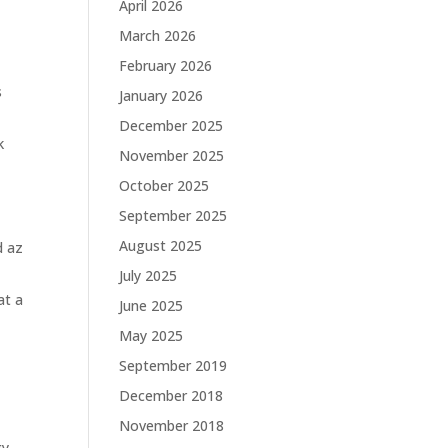
April 2026
March 2026
February 2026
s
January 2026
December 2025
k
November 2025
October 2025
September 2025
August 2025
d az
July 2025
at a
June 2025
May 2025
September 2019
December 2018
November 2018
gy