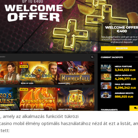
, amely az alkalmazás funkcióit tükrözi
asino mobil élmény optimális használatához nézd át ezt a listát, a
tett: