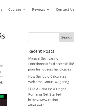
ds
Courses
Reviews
Contact Us
ás
Recent Posts
Magical Spin casino
Fonctionnalités d’accessibilité
ék
pour les joueurs handicapés
a
How Spinpolo Calculates
et
Welcome Bonus Wagering
l,
Fluid A Paria Pe A Obține –
Romania Get Started
https://www.casino-
efbet.net/