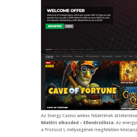
Az Energy Casino webes felületének áttekintése
Mielőtt elkezded – Ellenőrzőlista:
Az energyc
a Protocol L mélységének megfelelően kiterjesz