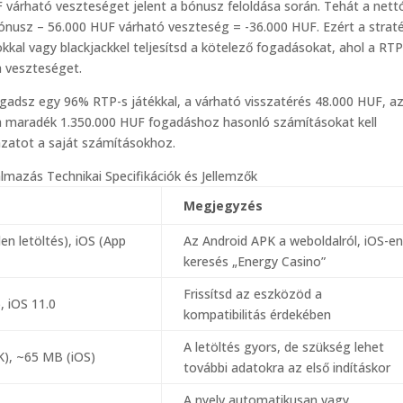
F várható veszteséget jelent a bónusz feloldása során. Tehát a nett
ónusz – 56.000 HUF várható veszteség = -36.000 HUF. Ezért a strat
okkal vagy blackjackkel teljesítsd a kötelező fogadásokat, ahol a RT
a veszteséget.
gadsz egy 96% RTP-s játékkal, a várható visszatérés 48.000 HUF, a
 a maradék 1.350.000 HUF fogadáshoz hasonló számításokat kell
lázatot a saját számításokhoz.
lmazás Technikai Specifikációk és Jellemzők
Megjegyzés
en letöltés), iOS (App
Az Android APK a weboldalról, iOS-e
keresés „Energy Casino”
Frissítsd az eszközöd a
), iOS 11.0
kompatibilitás érdekében
A letöltés gyors, de szükség lehet
), ~65 MB (iOS)
további adatokra az első indításkor
A nyelv automatikusan vagy