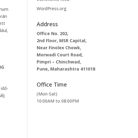
F
WordPress.org
mum
órán
ett
Address
ául,
Office No. 202,
2nd Floor, MSR Capital,
Near Finolex Chowk,
Morwadi Court Road,
Pimpri – Chinchwad,
NG
Pune, Maharashtra 411018
-
Office Time
 idő-
(Mon-Sat)
álj
10:00AM to 08:00PM