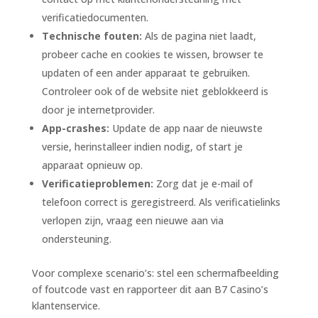
verificatiedocumenten.
Technische fouten:
Als de pagina niet laadt,
probeer cache en cookies te wissen, browser te
updaten of een ander apparaat te gebruiken.
Controleer ook of de website niet geblokkeerd is
door je internetprovider.
App-crashes:
Update de app naar de nieuwste
versie, herinstalleer indien nodig, of start je
apparaat opnieuw op.
Verificatieproblemen:
Zorg dat je e-mail of
telefoon correct is geregistreerd. Als verificatielinks
verlopen zijn, vraag een nieuwe aan via
ondersteuning.
Voor complexe scenario’s: stel een schermafbeelding
of foutcode vast en rapporteer dit aan B7 Casino’s
klantenservice.