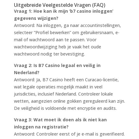
Uitgebreide Veelgestelde Vragen (FAQ)
Vraag 1: Hoe kan ik mijn ‘b7 casino inloggen’
gegevens wijzigen?
Antwoord: Na inloggen, ga naar accountinstellingen,
selecteer “Profiel bewerken” om gebruikersnaam, e-
mail of wachtwoord aan te passen. Voor
wachtwoordwijziging heb je vaak het oude
wachtwoord nodig ter bevestiging.
Vraag 2: Is B7 Casino legaal en veilig in
Nederland?
Antwoord: Ja, B7 Casino heeft een Curacao-licentie,
wat legale operaties mogelijk maakt in veel
jurisdicties, inclusief Nederland. Controleer lokale
wetten, aangezien online gokken gereguleerd kan zijn.
De veiligheid is voldoende met encryptie en audits.
Vraag 3: Wat moet ik doen als ik niet kan
inloggen na registratie?
Antwoord: Controleer eerst of je e-mail is geverifieerd.