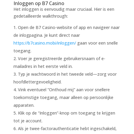
Inloggen op B7 Casino
Het inloggen is eenvoudig maar cruciaal. Hier is een
gedetailleerde walkthrough:
Open de B7 Casino-website of app en navigeer naar
de inlogpagina. Je kunt direct naar
https://b7casino.mobi/inloggen/
gaan voor een snelle
toegang.
Voer je geregistreerde gebruikersnaam of e-
mailadres in het eerste veld in.
Typ je wachtwoord in het tweede veld—zorg voor
hoofdlettergevoeligheid.
Vink eventueel “Onthoud mij” aan voor snellere
toekomstige toegang, maar alleen op persoonlijke
apparaten.
Klik op de “Inloggen”-knop om toegang te krijgen
tot je account.
Als je twee-factorauthenticatie hebt ingeschakeld,