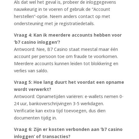
Als dat wel het geval is, probeer de inloggegevens
nauwkeurig in te voeren of gebruik de “Account
herstellen”-optie. Neem anders contact op met
ondersteuning met je registratiedetails.
Vraag 4: Kan ik meerdere accounts hebben voor
‘b7 casino inloggen’?
Antwoord: Nee, B7 Casino staat meestal maar één
account per persoon toe om fraude te voorkomen.
Meerdere accounts kunnen leiden tot blokkering en
verlies van saldo.
Vraag 5: Hoe lang duurt het voordat een opname
wordt verwerkt?
Antwoord: Opnametijden variëren: e-wallets nemen 0-
24 uur, bankoverschrijvingen 3-5 werkdagen.
Verificatie kan extra tijd toevoegen, dus dien
documenten tijdig in.
Vraag 6: Zijn er kosten verbonden aan ‘b7 casino
inloggen’ of transacties?