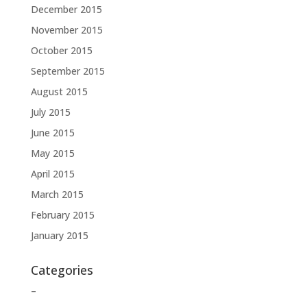
December 2015
November 2015
October 2015
September 2015
August 2015
July 2015
June 2015
May 2015
April 2015
March 2015
February 2015
January 2015
Categories
–