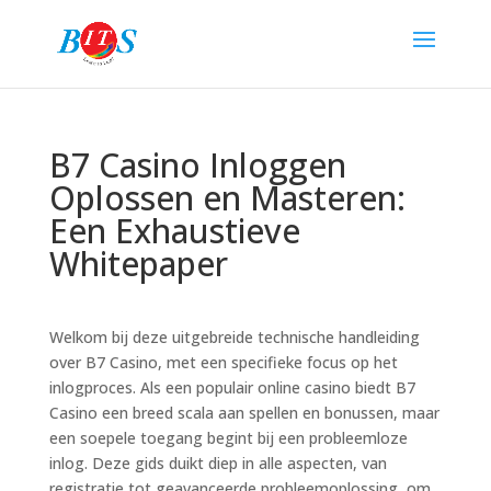
B7 Casino Inloggen
Oplossen en Masteren:
Een Exhaustieve
Whitepaper
Welkom bij deze uitgebreide technische handleiding
over B7 Casino, met een specifieke focus op het
inlogproces. Als een populair online casino biedt B7
Casino een breed scala aan spellen en bonussen, maar
een soepele toegang begint bij een probleemloze
inlog. Deze gids duikt diep in alle aspecten, van
registratie tot geavanceerde probleemoplossing, om