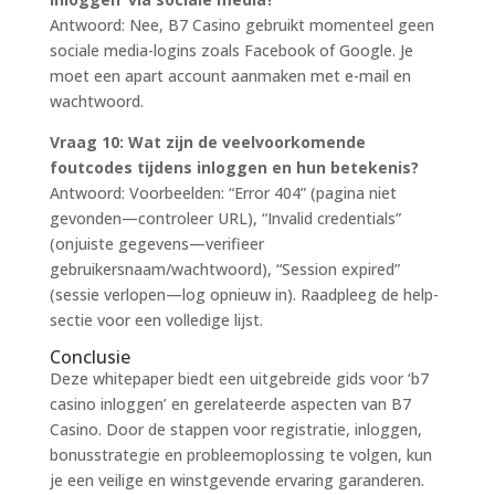
Antwoord: Nee, B7 Casino gebruikt momenteel geen
sociale media-logins zoals Facebook of Google. Je
moet een apart account aanmaken met e-mail en
wachtwoord.
Vraag 10: Wat zijn de veelvoorkomende
foutcodes tijdens inloggen en hun betekenis?
Antwoord: Voorbeelden: “Error 404” (pagina niet
gevonden—controleer URL), “Invalid credentials”
(onjuiste gegevens—verifieer
gebruikersnaam/wachtwoord), “Session expired”
(sessie verlopen—log opnieuw in). Raadpleeg de help-
sectie voor een volledige lijst.
Conclusie
Deze whitepaper biedt een uitgebreide gids voor ‘b7
casino inloggen’ en gerelateerde aspecten van B7
Casino. Door de stappen voor registratie, inloggen,
bonusstrategie en probleemoplossing te volgen, kun
je een veilige en winstgevende ervaring garanderen.