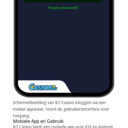
Schermafbeelding van B7 Casino inloggen via een
mobiel apparaat, toont de gebruikersinterface voor
toegang.
Mobiele App en Gebruik
B7 Casino biedt een mobiele app voor iOS en Android,