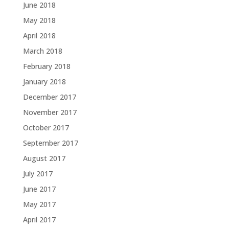
June 2018
May 2018
April 2018
March 2018
February 2018
January 2018
December 2017
November 2017
October 2017
September 2017
August 2017
July 2017
June 2017
May 2017
April 2017