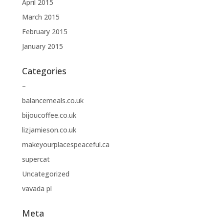
April 2015
March 2015
February 2015
January 2015
Categories
–
balancemeals.co.uk
bijoucoffee.co.uk
lizjamieson.co.uk
makeyourplacespeaceful.ca
supercat
Uncategorized
vavada pl
Meta