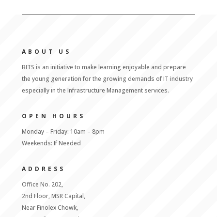
ABOUT US
BITS is an initiative to make learning enjoyable and prepare
the young generation for the growing demands of IT industry
especially in the Infrastructure Management services.
OPEN HOURS
Monday – Friday: 10am – 8pm
Weekends: If Needed
ADDRESS
Office No. 202,
2nd Floor, MSR Capital,
Near Finolex Chowk,