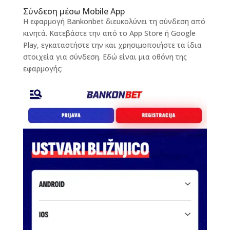
Σύνδεση μέσω Mobile App
Η εφαρμογή Bankonbet διευκολύνει τη σύνδεση από
κινητά. Κατεβάστε την από το App Store ή Google
Play, εγκαταστήστε την και χρησιμοποιήστε τα ίδια
στοιχεία για σύνδεση. Εδώ είναι μια οθόνη της
εφαρμογής: