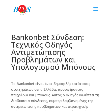
Bankonbet Σύνδεση:
Τεχνικός Οδηγός
Αντιμετώπισης
Προβλημάτων και
Υπολογισμού Μπόνους
Το Bankonbet είναι ένας δημοφιλής ιστότοπος
στοιχημάτων στην Ελλάδα, προσφέροντας
παιχνίδια και μπόνους. Αυτός ο οδηγός καλύπτει τη
διαδικασία σύνδεσης, συμπεριλαμβανομένης της
αντιμετώπισης προβλημάτων και στρατηγικής