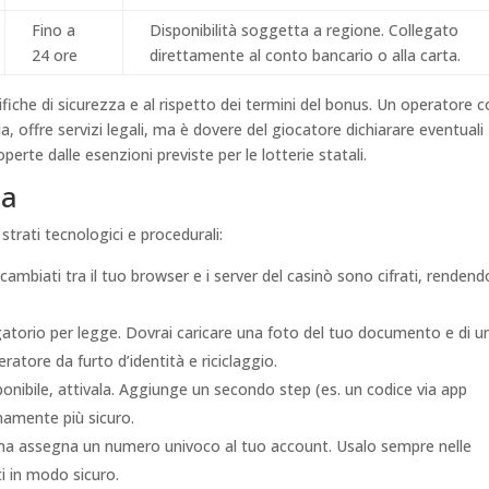
Fino a
Disponibilità soggetta a regione. Collegato
24 ore
direttamente al conto bancario o alla carta.
rifiche di sicurezza e al rispetto dei termini del bonus. Un operatore 
, offre servizi legali, ma è dovere del giocatore dichiarare eventuali
operte dalle esenzioni previste per le lotterie statali.
za
strati tecnologici e procedurali:
scambiati tra il tuo browser e i server del casinò sono cifrati, rendendo
atorio per legge. Dovrai caricare una foto del tuo documento e di u
atore da furto d’identità e riciclaggio.
onibile, attivala. Aggiunge un secondo step (es. un codice via app
mamente più sicuro.
ema assegna un numero univoco al tuo account. Usalo sempre nelle
ti in modo sicuro.