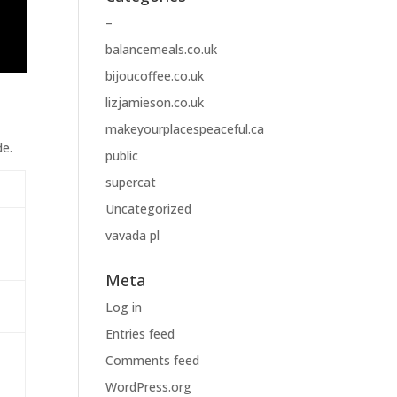
–
balancemeals.co.uk
bijoucoffee.co.uk
lizjamieson.co.uk
makeyourplacespeaceful.ca
de.
public
supercat
Uncategorized
vavada pl
Meta
Log in
Entries feed
Comments feed
WordPress.org