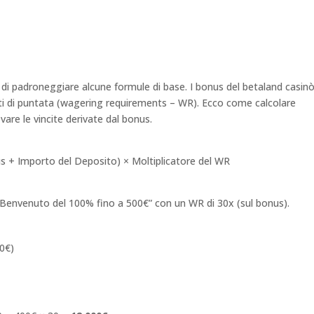
 di padroneggiare alcune formule di base. I bonus del betaland casinò
ti di puntata (wagering requirements – WR). Ecco come calcolare
vare le vincite derivate dal bonus.
s + Importo del Deposito) × Moltiplicatore del WR
 Benvenuto del 100% fino a 500€” con un WR di 30x (sul bonus).
0€)