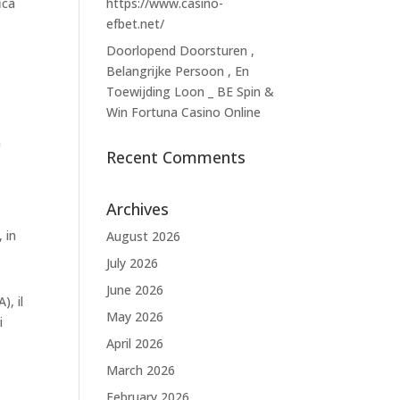
ica
https://www.casino-
efbet.net/
Doorlopend Doorsturen ,
Belangrijke Persoon , En
Toewijding Loon _ BE Spin &
Win Fortuna Casino Online
n
Recent Comments
Archives
 in
August 2026
July 2026
June 2026
, il
May 2026
i
April 2026
March 2026
February 2026