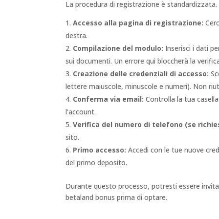
La procedura di registrazione è standardizzata. 
Accesso alla pagina di registrazione:
Cerca
destra.
Compilazione del modulo:
Inserisci i dati 
sui documenti. Un errore qui bloccherà la verific
Creazione delle credenziali di accesso:
Sc
lettere maiuscole, minuscole e numeri). Non riutil
Conferma via email:
Controlla la tua casella
l’account.
Verifica del numero di telefono (se richie
sito.
Primo accesso:
Accedi con le tue nuove cred
del primo deposito.
Durante questo processo, potresti essere invitat
betaland bonus prima di optare.