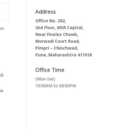
Address
Office No. 202,
2nd Floor, MSR Capital,
con
Near Finolex Chowk,
Morwadi Court Road,
Pimpri – Chinchwad,
Pune, Maharashtra 411018
Office Time
li
(Mon-Sat)
10:00AM to 08:00PM
na