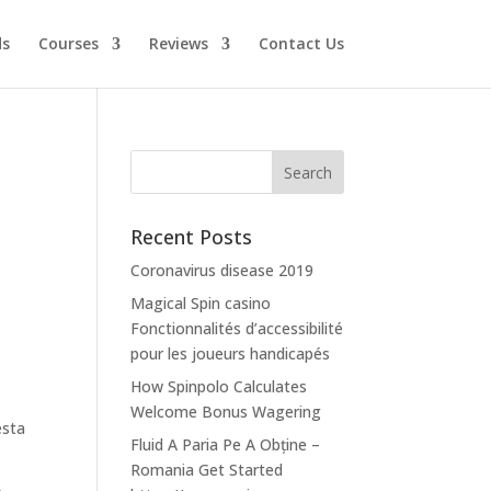
ds
Courses
Reviews
Contact Us
Recent Posts
Coronavirus disease 2019
Magical Spin casino
Fonctionnalités d’accessibilité
pour les joueurs handicapés
How Spinpolo Calculates
Welcome Bonus Wagering
esta
Fluid A Paria Pe A Obține –
Romania Get Started