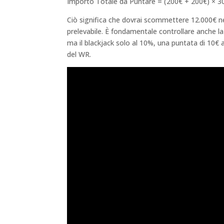
Importo Totale da Puntare = (200€ + 200€) × 3
Ciò significa che dovrai scommettere 12.000€ nei
prelevabile. È fondamentale controllare anche la
ma il blackjack solo al 10%, una puntata di 10€ 
del WR.