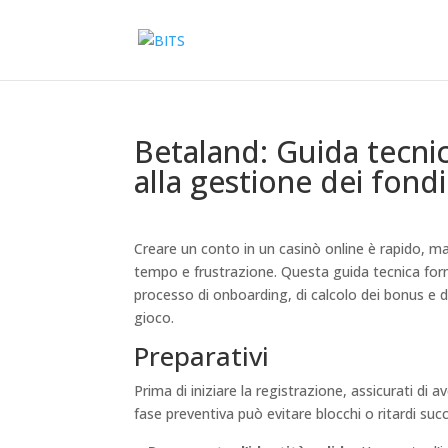
Betaland: Guida tecnic
alla gestione dei fondi
Creare un conto in un casinò online è rapido, 
tempo e frustrazione. Questa guida tecnica forn
processo di onboarding, di calcolo dei bonus e d
gioco.
Preparativi
Prima di iniziare la registrazione, assicurati di
fase preventiva può evitare blocchi o ritardi succe