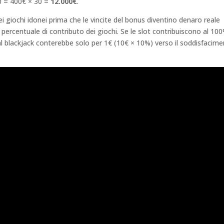
0 = 400€ × 30 =
12.000€
.
 giochi idonei prima che le vincite del bonus diventino denaro reale
 percentuale di contributo dei giochi. Se le slot contribuiscono al 10
al blackjack conterebbe solo per 1€ (10€ × 10%) verso il soddisfacim