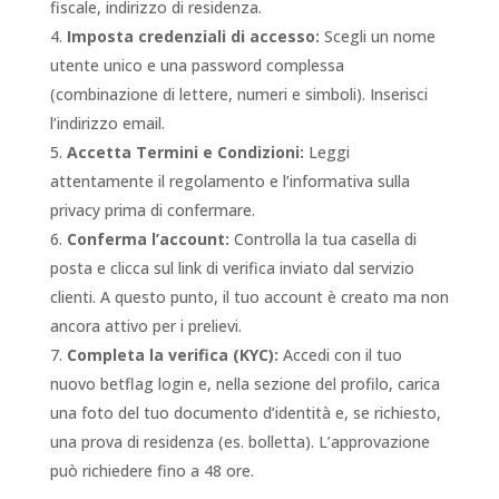
fiscale, indirizzo di residenza.
Imposta credenziali di accesso:
Scegli un nome
utente unico e una password complessa
(combinazione di lettere, numeri e simboli). Inserisci
l’indirizzo email.
Accetta Termini e Condizioni:
Leggi
attentamente il regolamento e l’informativa sulla
privacy prima di confermare.
Conferma l’account:
Controlla la tua casella di
posta e clicca sul link di verifica inviato dal servizio
clienti. A questo punto, il tuo account è creato ma non
ancora attivo per i prelievi.
Completa la verifica (KYC):
Accedi con il tuo
nuovo betflag login e, nella sezione del profilo, carica
una foto del tuo documento d’identità e, se richiesto,
una prova di residenza (es. bolletta). L’approvazione
può richiedere fino a 48 ore.