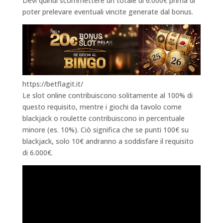
Devi quindi scommettere un totale di 6.000€ prima di
poter prelevare eventuali vincite generate dal bonus.
https://betflagit.it/
Le slot online contribuiscono solitamente al 100% di
questo requisito, mentre i giochi da tavolo come
blackjack o roulette contribuiscono in percentuale
minore (es. 10%). Ciò significa che se punti 100€ su
blackjack, solo 10€ andranno a soddisfare il requisito
di 6.000€.