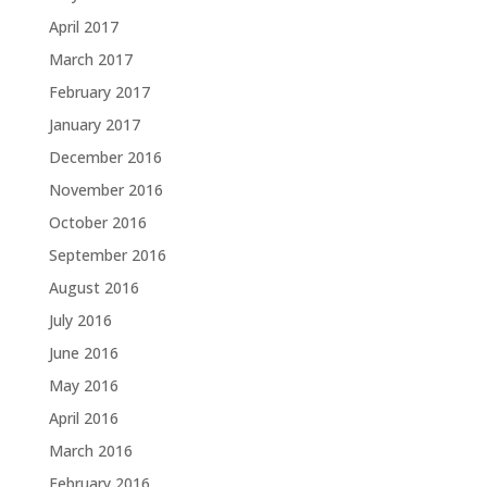
April 2017
March 2017
February 2017
January 2017
December 2016
November 2016
October 2016
September 2016
August 2016
July 2016
June 2016
May 2016
April 2016
March 2016
February 2016