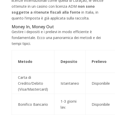
licenze internazionali come quella di Curaçao, le vincite
ottenute in un casino con licenza ADM
non sono
soggette a ritenute fiscali alla fonte
in Italia, in
quanto l’imposta è già applicata sulla raccolta.
Money In, Money Out
Gestire i depositi e i prelievi in modo efficiente è
fondamentale. Ecco una panoramica dei metodi e dei
tempi tipici.
Metodo
Deposito
Prelievo
Carta di
Credito/Debito
Istantaneo
Disponibile
(Visa/Mastercard)
1-3 giorni
Bonifico Bancario
Disponibile
lav.