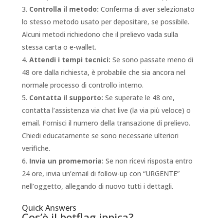
Controlla il metodo:
Conferma di aver selezionato
lo stesso metodo usato per depositare, se possibile.
Alcuni metodi richiedono che il prelievo vada sulla
stessa carta o e-wallet.
Attendi i tempi tecnici:
Se sono passate meno di
48 ore dalla richiesta, è probabile che sia ancora nel
normale processo di controllo interno.
Contatta il supporto:
Se superate le 48 ore,
contatta l’assistenza via chat live (la via più veloce) o
email. Fornisci il numero della transazione di prelievo.
Chiedi educatamente se sono necessarie ulteriori
verifiche.
Invia un promemoria:
Se non ricevi risposta entro
24 ore, invia un’email di follow-up con “URGENTE”
nell’oggetto, allegando di nuovo tutti i dettagli.
Quick Answers
Cos’è il betflag ippica?