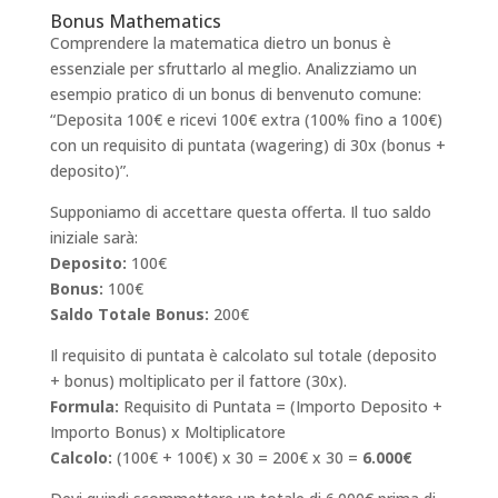
Bonus Mathematics
Comprendere la matematica dietro un bonus è
essenziale per sfruttarlo al meglio. Analizziamo un
esempio pratico di un bonus di benvenuto comune:
“Deposita 100€ e ricevi 100€ extra (100% fino a 100€)
con un requisito di puntata (wagering) di 30x (bonus +
deposito)”.
Supponiamo di accettare questa offerta. Il tuo saldo
iniziale sarà:
Deposito:
100€
Bonus:
100€
Saldo Totale Bonus:
200€
Il requisito di puntata è calcolato sul totale (deposito
+ bonus) moltiplicato per il fattore (30x).
Formula:
Requisito di Puntata = (Importo Deposito +
Importo Bonus) x Moltiplicatore
Calcolo:
(100€ + 100€) x 30 = 200€ x 30 =
6.000€