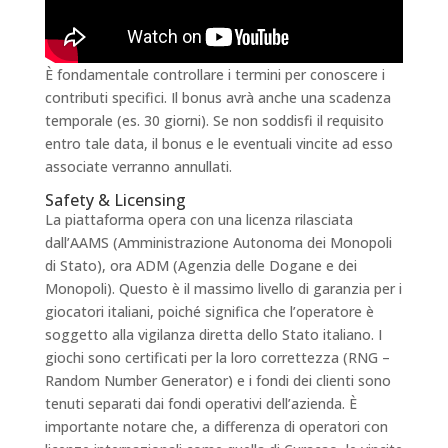
È fondamentale controllare i termini per conoscere i
contributi specifici. Il bonus avrà anche una scadenza
temporale (es. 30 giorni). Se non soddisfi il requisito
entro tale data, il bonus e le eventuali vincite ad esso
associate verranno annullati.
Safety & Licensing
La piattaforma opera con una licenza rilasciata
dall’AAMS (Amministrazione Autonoma dei Monopoli
di Stato), ora ADM (Agenzia delle Dogane e dei
Monopoli). Questo è il massimo livello di garanzia per i
giocatori italiani, poiché significa che l’operatore è
soggetto alla vigilanza diretta dello Stato italiano. I
giochi sono certificati per la loro correttezza (RNG –
Random Number Generator) e i fondi dei clienti sono
tenuti separati dai fondi operativi dell’azienda. È
importante notare che, a differenza di operatori con