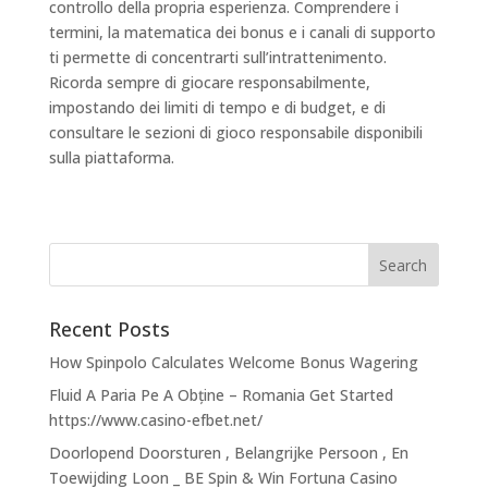
controllo della propria esperienza. Comprendere i
termini, la matematica dei bonus e i canali di supporto
ti permette di concentrarti sull’intrattenimento.
Ricorda sempre di giocare responsabilmente,
impostando dei limiti di tempo e di budget, e di
consultare le sezioni di gioco responsabile disponibili
sulla piattaforma.
Recent Posts
How Spinpolo Calculates Welcome Bonus Wagering
Fluid A Paria Pe A Obține – Romania Get Started
https://www.casino-efbet.net/
Doorlopend Doorsturen , Belangrijke Persoon , En
Toewijding Loon _ BE Spin & Win Fortuna Casino