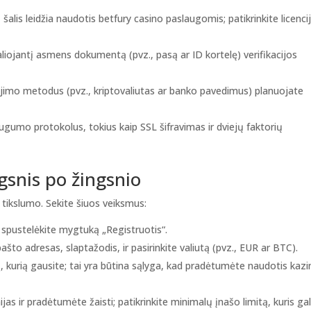
ų šalis leidžia naudotis betfury casino paslaugomis; patikrinkite licenci
iojantį asmens dokumentą (pvz., pasą ar ID kortelę) verifikacijos
jimo metodus (pvz., kriptovaliutas ar banko pavedimus) planuojate
saugumo protokolus, tokius kaip SSL šifravimas ir dviejų faktorių
gsnis po žingsnio
a tikslumo. Sekite šiuos veiksmus:
ir spustelėkite mygtuką „Registruotis“.
pašto adresas, slaptažodis, ir pasirinkite valiutą (pvz., EUR ar BTC).
dą, kurią gausite; tai yra būtina sąlyga, kad pradėtumėte naudotis kaz
jas ir pradėtumėte žaisti; patikrinkite minimalų įnašo limitą, kuris gal