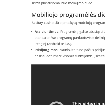
skirtis priklausomai nuo mokėjimo būdo.
Mobiliojo programėlės di
Betfury casino siūlo pritaikytą mobilioją programėl
Atsisiuntimas:
Programėlę galite atsisiųsti ti
standartinėse programų parduotuvėse dėl kripto
įrenginį (Android ar iOS).
Prisijungimas:
Naudokite tuos pačius prisiju
pasinaudotumėte visomis funkcijomis, įskaitant