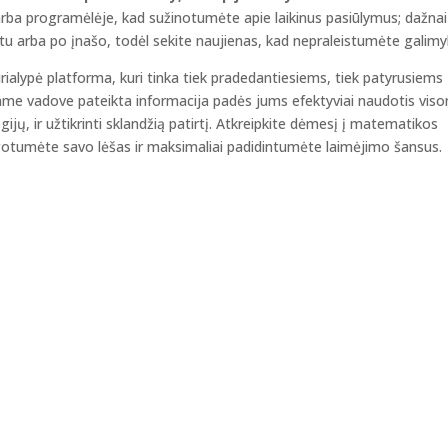
 arba programėlėje, kad sužinotumėte apie laikinus pasiūlymus; dažnai 
u arba po įnašo, todėl sekite naujienas, kad nepraleistumėte galimy
irialypė platforma, kuri tinka tiek pradedantiesiems, tiek patyrusiems
iame vadove pateikta informacija padės jums efektyviai naudotis vis
ijų, ir užtikrinti sklandžią patirtį. Atkreipkite dėmesį į matematikos
otumėte savo lėšas ir maksimaliai padidintumėte laimėjimo šansus.