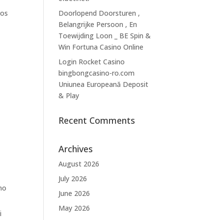
jos
Doorlopend Doorsturen ,
Belangrijke Persoon , En
Toewijding Loon _ BE Spin &
Win Fortuna Casino Online
Login Rocket Casino
bingbongcasino-ro.com
Uniunea Europeană Deposit
& Play
Recent Comments
Archives
August 2026
July 2026
ino
June 2026
May 2026
i