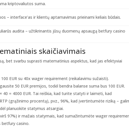
ama kriptovaliutos suma.
bos – interface’as ir klientų aptarnavimas prieinami keliais būdais.
uliarūs audita – užtikrinantis jūsų duomenų apsaugą betfury casino
ematiniais skaičiavimais
nusą, bet svarbu suprasti matematinius aspektus, kad jas efektyviai
 100 EUR su 40x wager requirement (reikalavimu sužaisti).
 gausite 50 EUR premijos, todėl bendra balanse suma bus 100 EUR.
× 40 = 4000 EUR. Tai reiškia, kad turite statyti ir laimėti, kad
 RTP (grąžinimo procentą), pvz., 96%, kad įvertintumėte riziką – gali
odėl planuokite statymus atsargiai.
(virš 97%) ir mažais statymais, kad sumažintumėte wager requireme
s betfury casino.