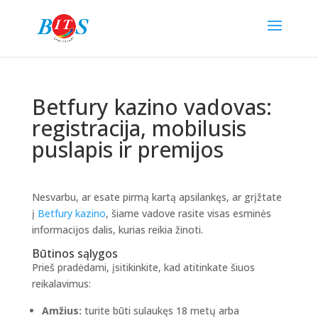
Betfury kazino vadovas:
registracija, mobilusis
puslapis ir premijos
Nesvarbu, ar esate pirmą kartą apsilankęs, ar grįžtate
į
Betfury kazino
, šiame vadove rasite visas esminės
informacijos dalis, kurias reikia žinoti.
Būtinos sąlygos
Prieš pradėdami, įsitikinkite, kad atitinkate šiuos
reikalavimus:
Amžius:
turite būti sulaukęs 18 metų arba