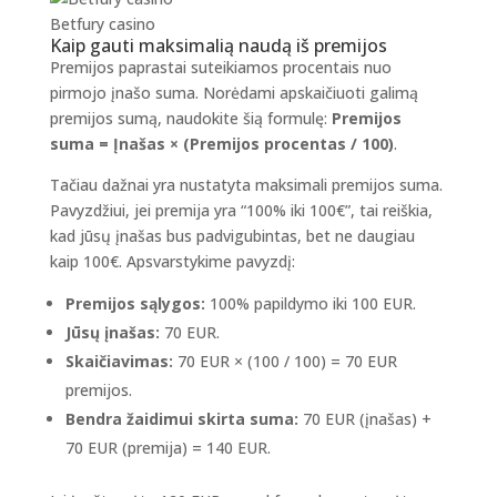
Betfury casino
Kaip gauti maksimalią naudą iš premijos
Premijos paprastai suteikiamos procentais nuo
pirmojo įnašo suma. Norėdami apskaičiuoti galimą
premijos sumą, naudokite šią formulę:
Premijos
suma = Įnašas × (Premijos procentas / 100)
.
Tačiau dažnai yra nustatyta maksimali premijos suma.
Pavyzdžiui, jei premija yra “100% iki 100€”, tai reiškia,
kad jūsų įnašas bus padvigubintas, bet ne daugiau
kaip 100€. Apsvarstykime pavyzdį:
Premijos sąlygos:
100% papildymo iki 100 EUR.
Jūsų įnašas:
70 EUR.
Skaičiavimas:
70 EUR × (100 / 100) = 70 EUR
premijos.
Bendra žaidimui skirta suma:
70 EUR (įnašas) +
70 EUR (premija) = 140 EUR.