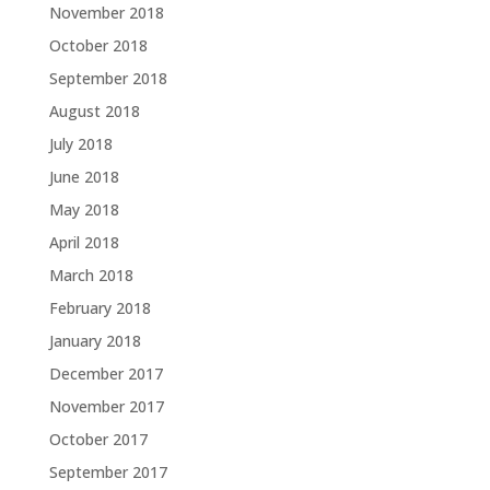
November 2018
October 2018
September 2018
August 2018
July 2018
June 2018
May 2018
April 2018
March 2018
February 2018
January 2018
December 2017
November 2017
October 2017
September 2017