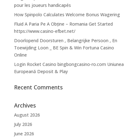
pour les joueurs handicapés
How Spinpolo Calculates Welcome Bonus Wagering
Fluid A Paria Pe A Obține – Romania Get Started
https://www.casino-efbet.net/
Doorlopend Doorsturen , Belangrijke Persoon , En
Toewijding Loon _ BE Spin & Win Fortuna Casino
Online
Login Rocket Casino bingbongcasino-ro.com Uniunea
Europeană Deposit & Play
Recent Comments
Archives
August 2026
July 2026
June 2026