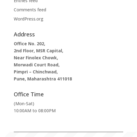
Entries feed
Comments feed
WordPress.org
Address
Office No. 202,
2nd Floor, MSR Capital,
Near Finolex Chowk,
Morwadi Court Road,
Pimpri – Chinchwad,
Pune, Maharashtra 411018
Office Time
(Mon-Sat)
10:00AM to 08:00PM