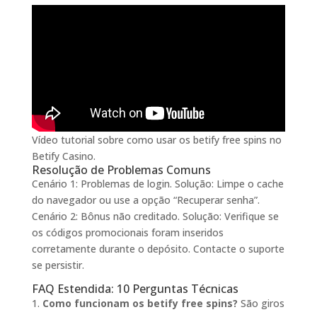
Vídeo tutorial sobre como usar os betify free spins no
Betify Casino.
Resolução de Problemas Comuns
Cenário 1: Problemas de login. Solução: Limpe o cache
do navegador ou use a opção “Recuperar senha”.
Cenário 2: Bônus não creditado. Solução: Verifique se
os códigos promocionais foram inseridos
corretamente durante o depósito. Contacte o suporte
se persistir.
FAQ Estendida: 10 Perguntas Técnicas
Como funcionam os betify free spins?
São giros