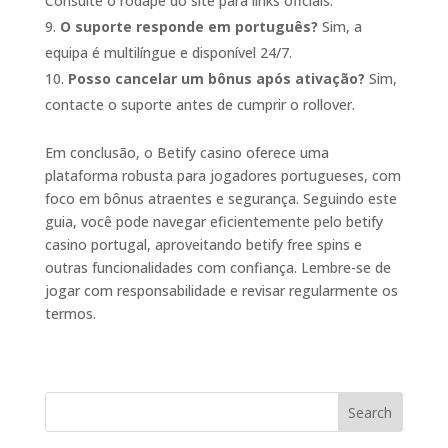
Consulte o rodapé do site para links oficiais.
O suporte responde em português?
Sim, a
equipa é multilíngue e disponível 24/7.
Posso cancelar um bônus após ativação?
Sim,
contacte o suporte antes de cumprir o rollover.
Em conclusão, o Betify casino oferece uma
plataforma robusta para jogadores portugueses, com
foco em bônus atraentes e segurança. Seguindo este
guia, você pode navegar eficientemente pelo betify
casino portugal, aproveitando betify free spins e
outras funcionalidades com confiança. Lembre-se de
jogar com responsabilidade e revisar regularmente os
termos.