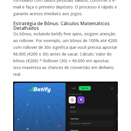
formulário com dados pessoais válidos, confirme o e-
mail e faça o primeiro depósito. O processo é rápido e
garante acesso imediato aos jogos.
Estratégia de Bônus: Cálculos Matemáticos
Detalhados
Os bônus, incluindo betify free spins, exigem atenção
ao rollover. Por exemplo, um bônus de 100% até €200
com rollover de 30x significa que você precisa apostar
€6.000 (€200 x 30) antes de sacar. Cálculo: Valor do
bônus (€200) * Rollover (30) = €6.000 em apostas.
Isso maximiza as chances de conversão em dinheiro
real.