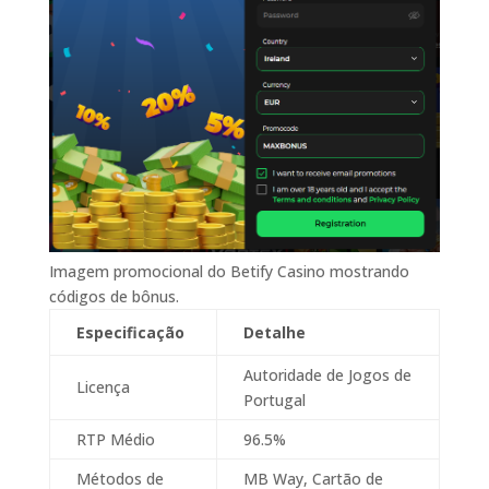
Imagem promocional do Betify Casino mostrando
códigos de bônus.
Especificação
Detalhe
Autoridade de Jogos de
Licença
Portugal
RTP Médio
96.5%
Métodos de
MB Way, Cartão de