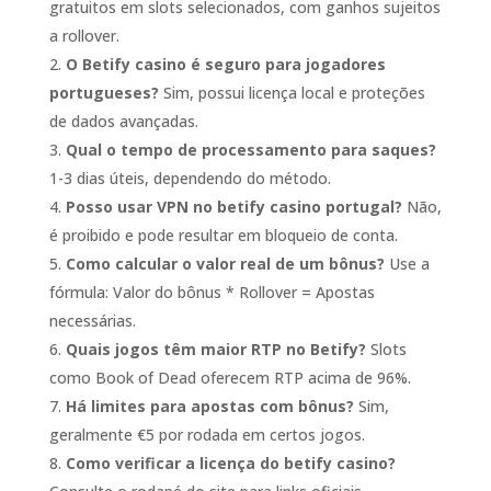
gratuitos em slots selecionados, com ganhos sujeitos
a rollover.
O Betify casino é seguro para jogadores
portugueses?
Sim, possui licença local e proteções
de dados avançadas.
Qual o tempo de processamento para saques?
1-3 dias úteis, dependendo do método.
Posso usar VPN no betify casino portugal?
Não,
é proibido e pode resultar em bloqueio de conta.
Como calcular o valor real de um bônus?
Use a
fórmula: Valor do bônus * Rollover = Apostas
necessárias.
Quais jogos têm maior RTP no Betify?
Slots
como Book of Dead oferecem RTP acima de 96%.
Há limites para apostas com bônus?
Sim,
geralmente €5 por rodada em certos jogos.
Como verificar a licença do betify casino?