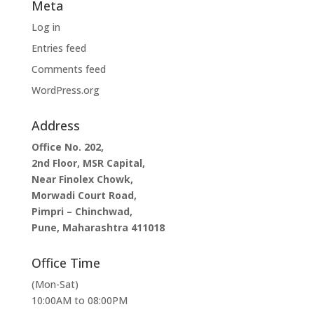
Meta
Log in
Entries feed
Comments feed
WordPress.org
Address
Office No. 202,
2nd Floor, MSR Capital,
Near Finolex Chowk,
Morwadi Court Road,
Pimpri – Chinchwad,
Pune, Maharashtra 411018
Office Time
(Mon-Sat)
10:00AM to 08:00PM