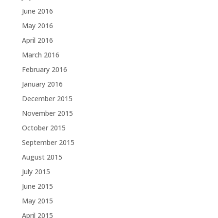
June 2016
May 2016
April 2016
March 2016
February 2016
January 2016
December 2015
November 2015
October 2015
September 2015
August 2015
July 2015
June 2015
May 2015
April 2015