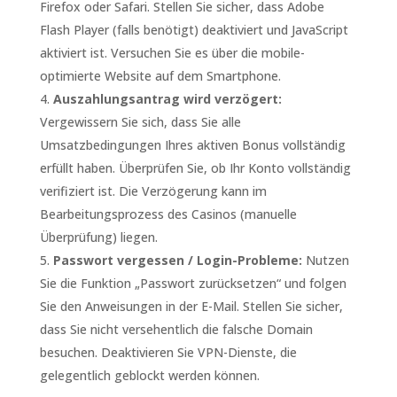
Firefox oder Safari. Stellen Sie sicher, dass Adobe
Flash Player (falls benötigt) deaktiviert und JavaScript
aktiviert ist. Versuchen Sie es über die mobile-
optimierte Website auf dem Smartphone.
Auszahlungsantrag wird verzögert:
Vergewissern Sie sich, dass Sie alle
Umsatzbedingungen Ihres aktiven Bonus vollständig
erfüllt haben. Überprüfen Sie, ob Ihr Konto vollständig
verifiziert ist. Die Verzögerung kann im
Bearbeitungsprozess des Casinos (manuelle
Überprüfung) liegen.
Passwort vergessen / Login-Probleme:
Nutzen
Sie die Funktion „Passwort zurücksetzen“ und folgen
Sie den Anweisungen in der E-Mail. Stellen Sie sicher,
dass Sie nicht versehentlich die falsche Domain
besuchen. Deaktivieren Sie VPN-Dienste, die
gelegentlich geblockt werden können.