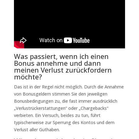
Was passiert, wenn ich einen
Bonus annehme und dann
meinen Verlust zurückfordern
möchte?
Das ist in der Regel nicht möglich. Durch die Annahme
von Bonusgeldern stimmen Sie den jeweiligen
Bonusbedingungen zu, die fast immer ausdrücklich
„Verlustrückerstattungen“ oder „Chargebacks“
verbieten. Ein Versuch, beides zu tun, führt
typischerweise zur Sperrung des Kontos und dem
Verlust aller Guthaben.