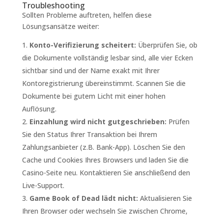
Troubleshooting
Sollten Probleme auftreten, helfen diese
Lösungsansätze weiter:
Konto-Verifizierung scheitert:
Überprüfen Sie, ob
die Dokumente vollständig lesbar sind, alle vier Ecken
sichtbar sind und der Name exakt mit Ihrer
Kontoregistrierung übereinstimmt. Scannen Sie die
Dokumente bei gutem Licht mit einer hohen
Auflösung.
Einzahlung wird nicht gutgeschrieben:
Prüfen
Sie den Status Ihrer Transaktion bei Ihrem
Zahlungsanbieter (z.B. Bank-App). Löschen Sie den
Cache und Cookies Ihres Browsers und laden Sie die
Casino-Seite neu. Kontaktieren Sie anschließend den
Live-Support.
Game Book of Dead lädt nicht:
Aktualisieren Sie
Ihren Browser oder wechseln Sie zwischen Chrome,