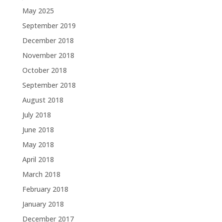
May 2025
September 2019
December 2018
November 2018
October 2018
September 2018
August 2018
July 2018
June 2018
May 2018
April 2018
March 2018
February 2018
January 2018
December 2017