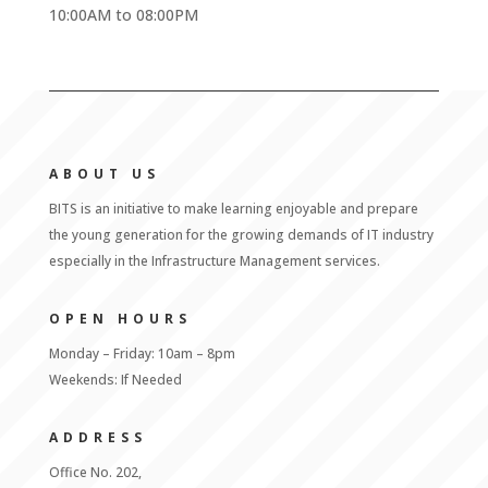
10:00AM to 08:00PM
ABOUT US
BITS is an initiative to make learning enjoyable and prepare
the young generation for the growing demands of IT industry
especially in the Infrastructure Management services.
OPEN HOURS
Monday – Friday: 10am – 8pm
Weekends: If Needed
ADDRESS
Office No. 202,