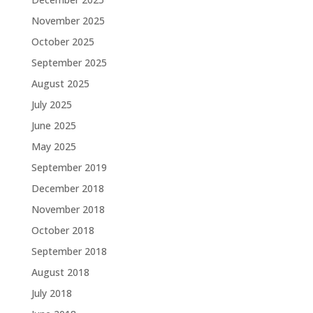
November 2025
October 2025
September 2025
August 2025
July 2025
June 2025
May 2025
September 2019
December 2018
November 2018
October 2018
September 2018
August 2018
July 2018