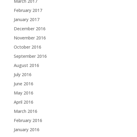
March 2017
February 2017
January 2017
December 2016
November 2016
October 2016
September 2016
August 2016
July 2016
June 2016
May 2016
April 2016
March 2016
February 2016
January 2016