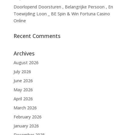
Doorlopend Doorsturen , Belangrijke Persoon , En
Toewijding Loon _ BE Spin & Win Fortuna Casino
Online
Recent Comments
Archives
August 2026
July 2026
June 2026
May 2026
April 2026
March 2026
February 2026
January 2026
December 2025