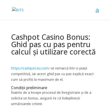
Cashpot Casino Bonus:
Ghid pas cu pas pentru
calcul și utilizare corectă
https://cashpot.eu.com/
se remarcă într-o piață
competitivă, iar acest ghid pas cu pas explică exact
cum să profiți la maximum de el.
Condiții preliminare
Înainte de a începe procesul de înregistrare și de a
solicita un bonus, asigură-te că îndeplinești
următoarele criterii: