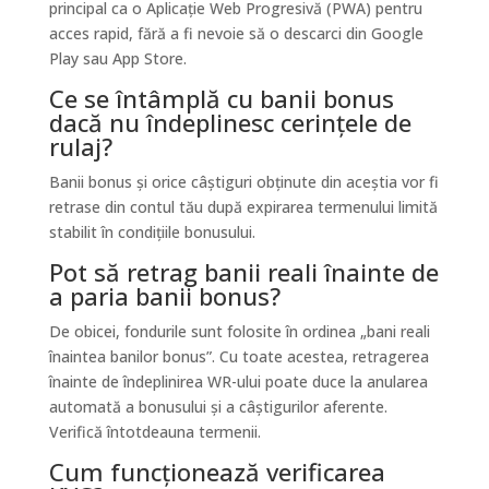
principal ca o Aplicație Web Progresivă (PWA) pentru
acces rapid, fără a fi nevoie să o descarci din Google
Play sau App Store.
Ce se întâmplă cu banii bonus
dacă nu îndeplinesc cerințele de
rulaj?
Banii bonus și orice câștiguri obținute din aceștia vor fi
retrase din contul tău după expirarea termenului limită
stabilit în condițiile bonusului.
Pot să retrag banii reali înainte de
a paria banii bonus?
De obicei, fondurile sunt folosite în ordinea „bani reali
înaintea banilor bonus”. Cu toate acestea, retragerea
înainte de îndeplinirea WR-ului poate duce la anularea
automată a bonusului și a câștigurilor aferente.
Verifică întotdeauna termenii.
Cum funcționează verificarea