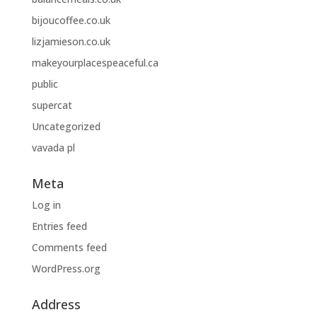
bijoucoffee.co.uk
lizjamieson.co.uk
makeyourplacespeaceful.ca
public
supercat
Uncategorized
vavada pl
Meta
Log in
Entries feed
Comments feed
WordPress.org
Address