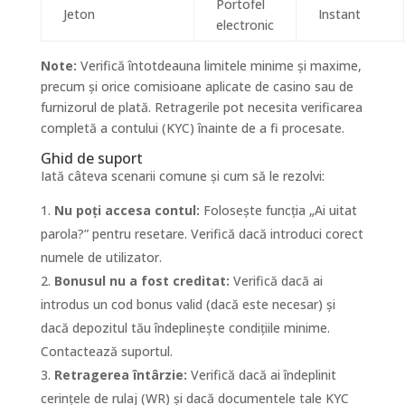
Portofel
Jeton
Instant
electronic
Note:
Verifică întotdeauna limitele minime și maxime,
precum și orice comisioane aplicate de casino sau de
furnizorul de plată. Retragerile pot necesita verificarea
completă a contului (KYC) înainte de a fi procesate.
Ghid de suport
Iată câteva scenarii comune și cum să le rezolvi:
Nu poți accesa contul:
Folosește funcția „Ai uitat
parola?” pentru resetare. Verifică dacă introduci corect
numele de utilizator.
Bonusul nu a fost creditat:
Verifică dacă ai
introdus un cod bonus valid (dacă este necesar) și
dacă depozitul tău îndeplinește condițiile minime.
Contactează suportul.
Retragerea întârzie:
Verifică dacă ai îndeplinit
cerințele de rulaj (WR) și dacă documentele tale KYC