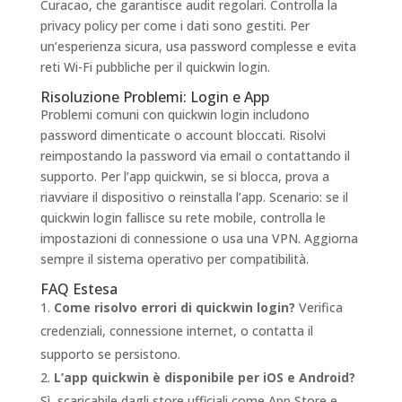
Curacao, che garantisce audit regolari. Controlla la
privacy policy per come i dati sono gestiti. Per
un’esperienza sicura, usa password complesse e evita
reti Wi-Fi pubbliche per il quickwin login.
Risoluzione Problemi: Login e App
Problemi comuni con quickwin login includono
password dimenticate o account bloccati. Risolvi
reimpostando la password via email o contattando il
supporto. Per l’app quickwin, se si blocca, prova a
riavviare il dispositivo o reinstalla l’app. Scenario: se il
quickwin login fallisce su rete mobile, controlla le
impostazioni di connessione o usa una VPN. Aggiorna
sempre il sistema operativo per compatibilità.
FAQ Estesa
Come risolvo errori di quickwin login?
Verifica
credenziali, connessione internet, o contatta il
supporto se persistono.
L’app quickwin è disponibile per iOS e Android?
Sì, scaricabile dagli store ufficiali come App Store e