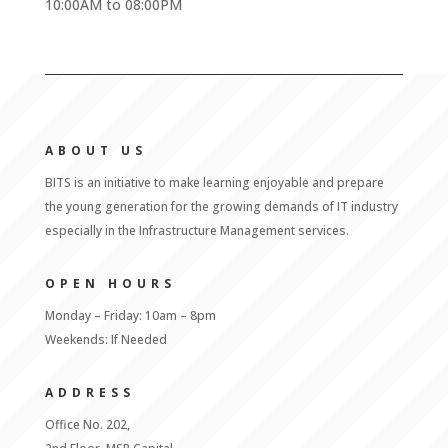
10:00AM to 08:00PM
ABOUT US
BITS is an initiative to make learning enjoyable and prepare
the young generation for the growing demands of IT industry
especially in the Infrastructure Management services.
OPEN HOURS
Monday – Friday: 10am – 8pm
Weekends: If Needed
ADDRESS
Office No. 202,