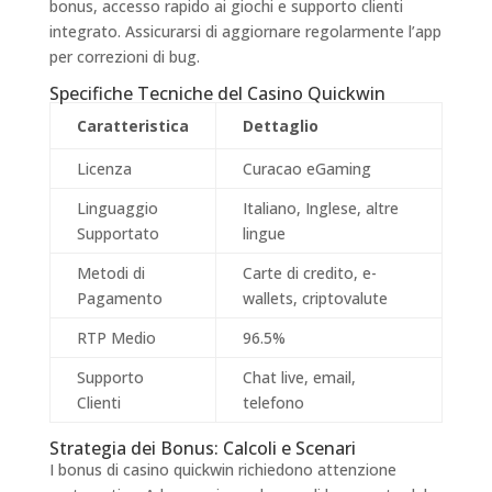
bonus, accesso rapido ai giochi e supporto clienti
integrato. Assicurarsi di aggiornare regolarmente l’app
per correzioni di bug.
Specifiche Tecniche del Casino Quickwin
Caratteristica
Dettaglio
Licenza
Curacao eGaming
Linguaggio
Italiano, Inglese, altre
Supportato
lingue
Metodi di
Carte di credito, e-
Pagamento
wallets, criptovalute
RTP Medio
96.5%
Supporto
Chat live, email,
Clienti
telefono
Strategia dei Bonus: Calcoli e Scenari
I bonus di casino quickwin richiedono attenzione