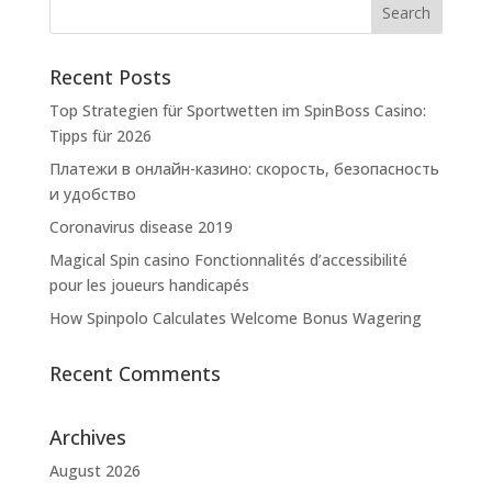
Recent Posts
Top Strategien für Sportwetten im SpinBoss Casino:
Tipps für 2026
Платежи в онлайн-казино: скорость, безопасность
и удобство
Coronavirus disease 2019
Magical Spin casino Fonctionnalités d’accessibilité
pour les joueurs handicapés
How Spinpolo Calculates Welcome Bonus Wagering
Recent Comments
Archives
August 2026