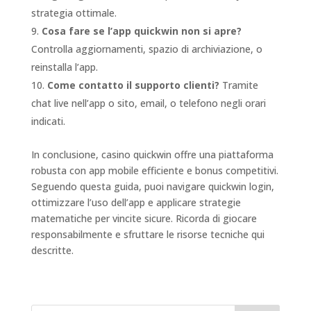
strategia ottimale.
Cosa fare se l’app quickwin non si apre?
Controlla aggiornamenti, spazio di archiviazione, o
reinstalla l’app.
Come contatto il supporto clienti?
Tramite
chat live nell’app o sito, email, o telefono negli orari
indicati.
In conclusione, casino quickwin offre una piattaforma
robusta con app mobile efficiente e bonus competitivi.
Seguendo questa guida, puoi navigare quickwin login,
ottimizzare l’uso dell’app e applicare strategie
matematiche per vincite sicure. Ricorda di giocare
responsabilmente e sfruttare le risorse tecniche qui
descritte.