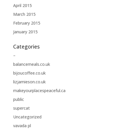
April 2015
March 2015
February 2015
January 2015
Categories
–
balancemeals.co.uk
bijoucoffee.co.uk
lizjamieson.co.uk
makeyourplacespeaceful.ca
public
supercat
Uncategorized
vavada pl