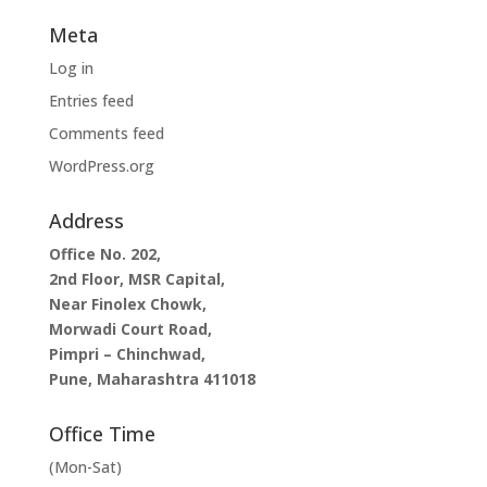
Meta
Log in
Entries feed
Comments feed
WordPress.org
Address
Office No. 202,
2nd Floor, MSR Capital,
Near Finolex Chowk,
Morwadi Court Road,
Pimpri – Chinchwad,
Pune, Maharashtra 411018
Office Time
(Mon-Sat)