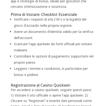
app e strategie di bonus, ideale per giocatori che
cercano ottimizzazione e sicurezza.
Prima di Iniziare: Checklist Essenziale
Verificare i requisiti di età (18+) e la legalità del
gioco d’azzardo nella propria regione.
Avere un documento d’identità valido per la verifica
dell’account.
Scaricare l’app quickwin da fonti ufficiali per evitare
malware.
Controllare le opzioni di pagamento supportate nel
proprio paese.
Leggere i termini e condizioni, in particolare per
bonus e prelievi.
Registrazione al Casino Quickwin
Per accedere a casino quickwin, seguire questi passi:
1) Visitare il sito ufficiale o aprire l’app quickwin. 2)
Cliccare su “Registrati” e inserire dati personali come