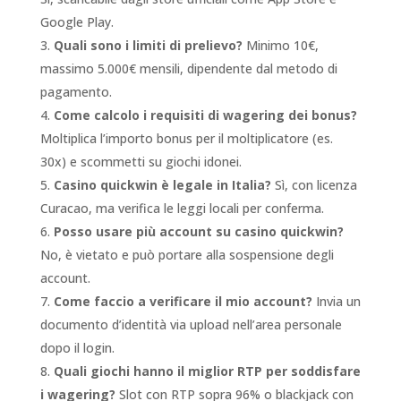
Google Play.
Quali sono i limiti di prelievo?
Minimo 10€,
massimo 5.000€ mensili, dipendente dal metodo di
pagamento.
Come calcolo i requisiti di wagering dei bonus?
Moltiplica l’importo bonus per il moltiplicatore (es.
30x) e scommetti su giochi idonei.
Casino quickwin è legale in Italia?
Sì, con licenza
Curacao, ma verifica le leggi locali per conferma.
Posso usare più account su casino quickwin?
No, è vietato e può portare alla sospensione degli
account.
Come faccio a verificare il mio account?
Invia un
documento d’identità via upload nell’area personale
dopo il login.
Quali giochi hanno il miglior RTP per soddisfare
i wagering?
Slot con RTP sopra 96% o blackjack con