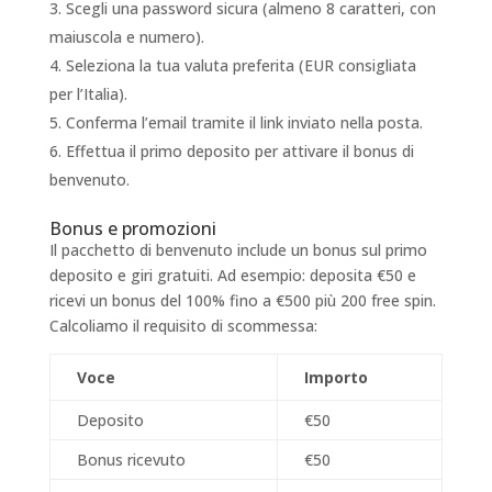
Scegli una password sicura (almeno 8 caratteri, con
maiuscola e numero).
Seleziona la tua valuta preferita (EUR consigliata
per l’Italia).
Conferma l’email tramite il link inviato nella posta.
Effettua il primo deposito per attivare il bonus di
benvenuto.
Bonus e promozioni
Il pacchetto di benvenuto include un bonus sul primo
deposito e giri gratuiti. Ad esempio: deposita €50 e
ricevi un bonus del 100% fino a €500 più 200 free spin.
Calcoliamo il requisito di scommessa:
Voce
Importo
Deposito
€50
Bonus ricevuto
€50