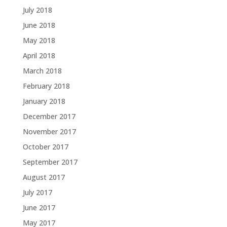
July 2018
June 2018
May 2018
April 2018
March 2018
February 2018
January 2018
December 2017
November 2017
October 2017
September 2017
August 2017
July 2017
June 2017
May 2017