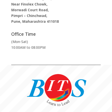
Near Finolex Chowk,
Morwadi Court Road,
Pimpri – Chinchwad,
Pune, Maharashtra 411018
Office Time
(Mon-Sat)
10:00AM to 08:00PM