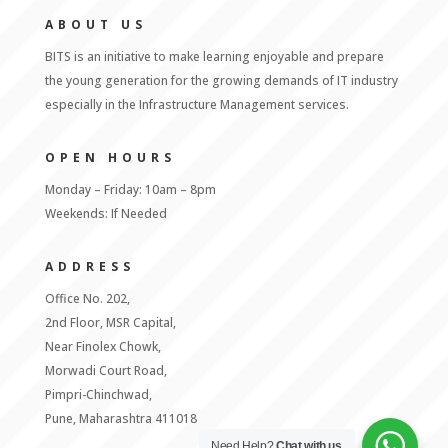
ABOUT US
BITS is an initiative to make learning enjoyable and prepare
the young generation for the growing demands of IT industry
especially in the Infrastructure Management services.
OPEN HOURS
Monday – Friday: 10am – 8pm
Weekends: If Needed
ADDRESS
Office No. 202,
2nd Floor, MSR Capital,
Near Finolex Chowk,
Morwadi Court Road,
Pimpri-Chinchwad,
Pune, Maharashtra 411018
Need Help?
Chat with us