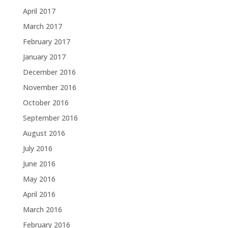
April 2017
March 2017
February 2017
January 2017
December 2016
November 2016
October 2016
September 2016
August 2016
July 2016
June 2016
May 2016
April 2016
March 2016
February 2016