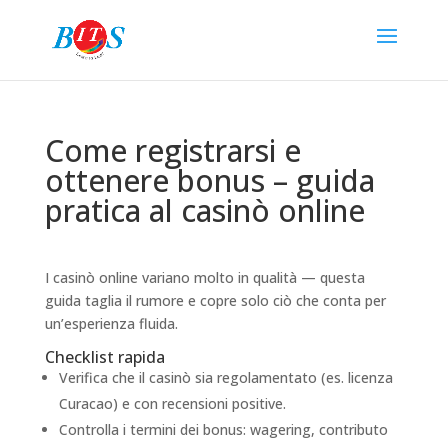
Come registrarsi e
ottenere bonus – guida
pratica al casinò online
I casinò online variano molto in qualità — questa
guida taglia il rumore e copre solo ciò che conta per
un’esperienza fluida.
Checklist rapida
Verifica che il casinò sia regolamentato (es. licenza
Curacao) e con recensioni positive.
Controlla i termini dei bonus: wagering, contributo