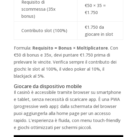
Requisito di
€50 × 35 =
scommessa (35x
€1.750
bonus)
€1.750 da
Contributo slot (100%)
giocare in slot
Formula:
Requisito = Bonus × Moltiplicatore
. Con
€50 di bonus e 35x, devi puntare €1.750 prima di
prelevare le vincite. Verifica sempre il contributo dei
giochi: le slot al 100%, il video poker al 10%, il
blackjack al 5%.
Giocare da dispositivo mobile
Il casinò è accessibile tramite browser su smartphone
e tablet, senza necessità di scaricare app. È una PWA
(progressive web app): dalla schermata del browser
puoi aggiungerla alla home page per un accesso
rapido. L’esperienza è fluida, con menu touch-friendly
e giochi ottimizzati per schermi piccoli.