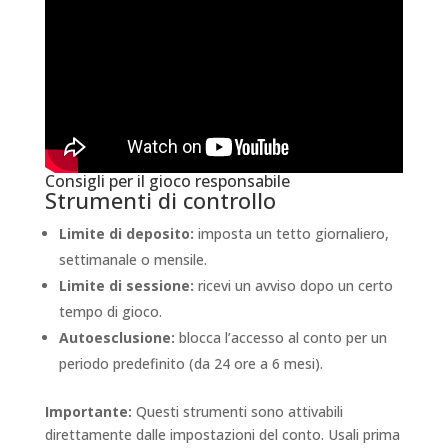
Consigli per il gioco responsabile
Strumenti di controllo
Limite di deposito:
imposta un tetto giornaliero,
settimanale o mensile.
Limite di sessione:
ricevi un avviso dopo un certo
tempo di gioco.
Autoesclusione:
blocca l’accesso al conto per un
periodo predefinito (da 24 ore a 6 mesi).
Importante:
Questi strumenti sono attivabili
direttamente dalle impostazioni del conto. Usali prima