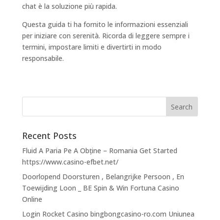
chat è la soluzione più rapida.
Questa guida ti ha fornito le informazioni essenziali
per iniziare con serenità. Ricorda di leggere sempre i
termini, impostare limiti e divertirti in modo
responsabile.
Recent Posts
Fluid A Paria Pe A Obține – Romania Get Started
https://www.casino-efbet.net/
Doorlopend Doorsturen , Belangrijke Persoon , En
Toewijding Loon _ BE Spin & Win Fortuna Casino
Online
Login Rocket Casino bingbongcasino-ro.com Uniunea