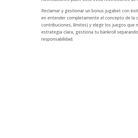
Reclamar y gestionar un bonus jugabet con éxito
en entender completamente el concepto de la cue
contribuciones, límites) y elegir los juegos qu
estrategia clara, gestiona tu bankroll separando
responsabilidad.