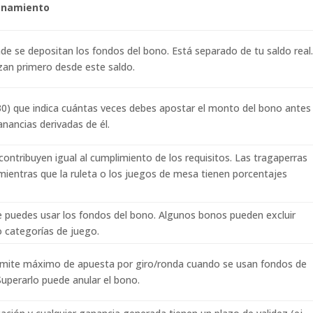
ionamiento
onde se depositan los fondos del bono. Está separado de tu saldo real
zan primero desde este saldo.
 x30) que indica cuántas veces debes apostar el monto del bono antes
anancias derivadas de él.
ontribuyen igual al cumplimiento de los requisitos. Las tragaperras
mientras que la ruleta o los juegos de mesa tienen porcentajes
e puedes usar los fondos del bono. Algunos bonos pueden excluir
o categorías de juego.
ímite máximo de apuesta por giro/ronda cuando se usan fondos de
 Superarlo puede anular el bono.