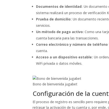
Documentos de identidad:
Un documento ofi
sistema realizará un proceso de verificación
Prueba de domicilio:
Un documento reciente 
servicios.
Un método de pago activo:
Como una tarjet
cuenta bancaria para las transacciones.
Correo electrónico y número de teléfono 
cuenta.
Acceso a un dispositivo estable:
Un ordena
WiFi privada o datos móviles.
Bono de bienvenida jugabet
Configuración de la cuen
El proceso de registro es sencillo pero requiere
retrasar la activación de tu cuenta y, por ende,