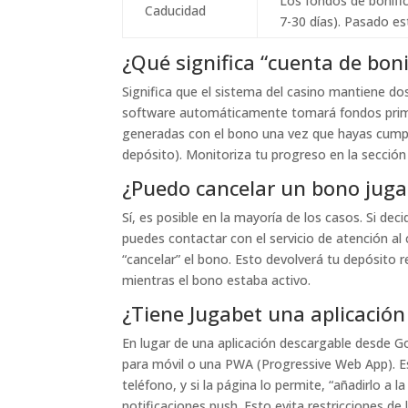
Los fondos de bonific
Caducidad
7-30 días). Pasado es
¿Qué significa “cuenta de bon
Significa que el sistema del casino mantiene dos 
software automáticamente tomará fondos primero
generadas con el bono una vez que hayas cumpli
depósito). Monitoriza tu progreso en la secció
¿Puedo cancelar un bono juga
Sí, es posible en la mayoría de los casos. Si d
puedes contactar con el servicio de atención al
“cancelar” el bono. Esto devolverá tu depósito r
mientras el bono estaba activo.
¿Tiene Jugabet una aplicación
En lugar de una aplicación descargable desde G
para móvil o una PWA (Progressive Web App). Es
teléfono, y si la página lo permite, “añadirlo a l
notificaciones push. Esto evita restricciones de l