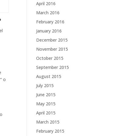
April 2016
March 2016
?
February 2016
el
January 2016
December 2015
November 2015
October 2015
September 2015
e
August 2015
” o
July 2015
June 2015
May 2015
April 2015
do
March 2015
February 2015