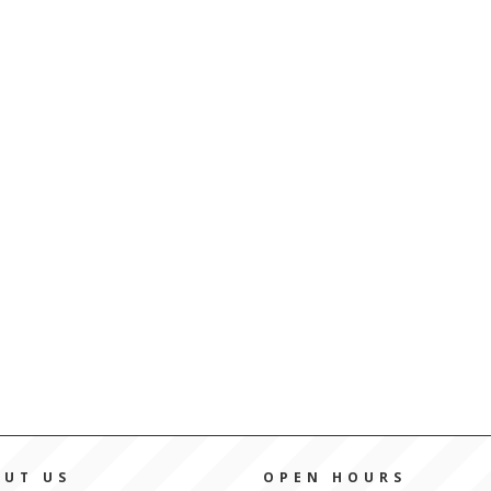
OUT US
OPEN HOURS