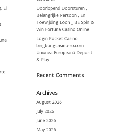
. El
Doorlopend Doorsturen ,
Belangrijke Persoon , En
Toewijding Loon _ BE Spin &
e
Win Fortuna Casino Online
Login Rocket Casino
 una
bingbongcasino-ro.com
Uniunea Europeană Deposit
& Play
nte
Recent Comments
Archives
August 2026
July 2026
June 2026
n
May 2026