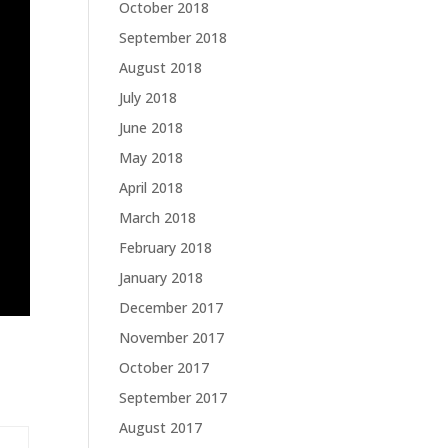
October 2018
September 2018
August 2018
July 2018
June 2018
May 2018
April 2018
March 2018
February 2018
January 2018
December 2017
November 2017
October 2017
September 2017
August 2017