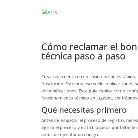
Cómo reclamar el bono
técnica paso a paso
Crear una cuenta en un casino online es rápido
frustración. Este proceso suele implicar varios
de bonificaciones. Esta guía explica cómo confi
funcionamiento técnico en Jugabet, centrándose
Qué necesitas primero
Antes de empezar el proceso de registro, neces
agiliza el proceso y evita bloqueos por falta de
antes de ejecutar un código.