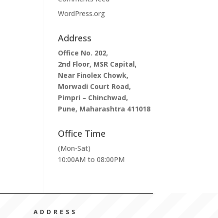
WordPress.org
Address
Office No. 202,
2nd Floor, MSR Capital,
Near Finolex Chowk,
Morwadi Court Road,
Pimpri – Chinchwad,
Pune, Maharashtra 411018
Office Time
(Mon-Sat)
10:00AM to 08:00PM
ADDRESS