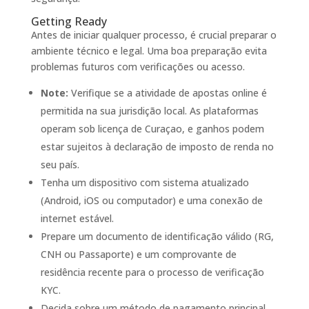
Getting Ready
Antes de iniciar qualquer processo, é crucial preparar o
ambiente técnico e legal. Uma boa preparação evita
problemas futuros com verificações ou acesso.
Note:
Verifique se a atividade de apostas online é
permitida na sua jurisdição local. As plataformas
operam sob licença de Curaçao, e ganhos podem
estar sujeitos à declaração de imposto de renda no
seu país.
Tenha um dispositivo com sistema atualizado
(Android, iOS ou computador) e uma conexão de
internet estável.
Prepare um documento de identificação válido (RG,
CNH ou Passaporte) e um comprovante de
residência recente para o processo de verificação
KYC.
Decida sobre um método de pagamento principal.