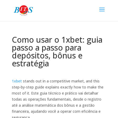
Como usar o 1xbet: guia
passo a passo para
depósitos, bônus e
estratégia
1xbet
stands out in a competitive market, and this
step-by-step guide explains exactly how to make the
most of it. Este guia técnico e prático vai detalhar
todas as operações fundamentais, desde o registro
até a análise matemática dos bônus e a gestão
financeira, ajudando você a operar com eficiência e
segurança.