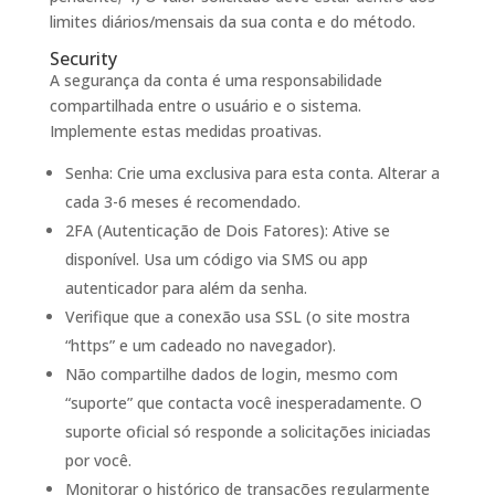
limites diários/mensais da sua conta e do método.
Security
A segurança da conta é uma responsabilidade
compartilhada entre o usuário e o sistema.
Implemente estas medidas proativas.
Senha: Crie uma exclusiva para esta conta. Alterar a
cada 3-6 meses é recomendado.
2FA (Autenticação de Dois Fatores): Ative se
disponível. Usa um código via SMS ou app
autenticador para além da senha.
Verifique que a conexão usa SSL (o site mostra
“https” e um cadeado no navegador).
Não compartilhe dados de login, mesmo com
“suporte” que contacta você inesperadamente. O
suporte oficial só responde a solicitações iniciadas
por você.
Monitorar o histórico de transações regularmente