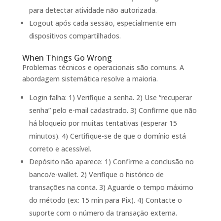
para detectar atividade não autorizada.
Logout após cada sessão, especialmente em
dispositivos compartilhados.
When Things Go Wrong
Problemas técnicos e operacionais são comuns. A
abordagem sistemática resolve a maioria.
Login falha: 1) Verifique a senha. 2) Use “recuperar
senha” pelo e-mail cadastrado. 3) Confirme que não
há bloqueio por muitas tentativas (esperar 15
minutos). 4) Certifique-se de que o domínio está
correto e acessível.
Depósito não aparece: 1) Confirme a conclusão no
banco/e-wallet. 2) Verifique o histórico de
transações na conta. 3) Aguarde o tempo máximo
do método (ex: 15 min para Pix). 4) Contacte o
suporte com o número da transação externa.