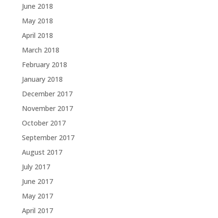
June 2018
May 2018
April 2018
March 2018
February 2018
January 2018
December 2017
November 2017
October 2017
September 2017
August 2017
July 2017
June 2017
May 2017
April 2017