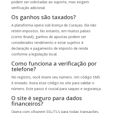
podem ser solicitadas ao suporte, mas exigem
verificação adicional.
Os ganhos são taxados?
A plataforma opera sob licença de Curaçao. Ela não
retém impostos. No entanto, em muitos países
(como Brasil), ganhos de apostas podem ser
considerados rendimento e estar sujeitos à
declaração e pagamento de imposto de renda
conforme a legislação local.
Como funciona a verificação por
telefone?
No registro, você insere seu número. Um código SMS
é enviado. Insira esse código no site para validar o
número. Este passo é crucial para saques e segurança.
O site é seguro para dados
financeiros?
Opera com cifragem SSL/TLS para todas transações.