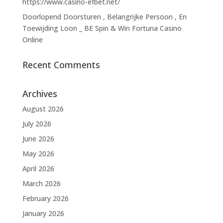
https://www.casino-efbet.net/
Doorlopend Doorsturen , Belangrijke Persoon , En
Toewijding Loon _ BE Spin & Win Fortuna Casino
Online
Recent Comments
Archives
August 2026
July 2026
June 2026
May 2026
April 2026
March 2026
February 2026
January 2026