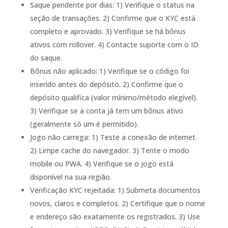
Saque pendente por dias: 1) Verifique o status na
seção de transações. 2) Confirme que o KYC está
completo e aprovado. 3) Verifique se há bônus
ativos com rollover. 4) Contacte suporte com o ID
do saque.
Bônus não aplicado: 1) Verifique se o código foi
inserido antes do depósito. 2) Confirme que o
depósito qualifica (valor mínimo/método elegível).
3) Verifique se a conta já tem um bônus ativo
(geralmente só um é permitido).
Jogo não carrega: 1) Teste a conexão de internet.
2) Limpe cache do navegador. 3) Tente o modo
mobile ou PWA. 4) Verifique se o jogo está
disponível na sua região.
Verificação KYC rejeitada: 1) Submeta documentos
novos, claros e completos. 2) Certifique que o nome
e endereço são exatamente os registrados. 3) Use