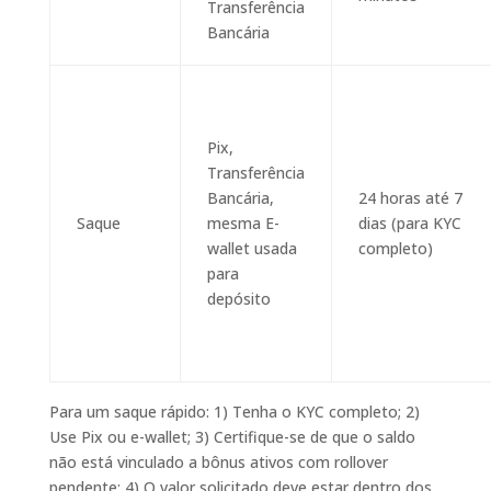
Transferência
Bancária
Pix,
Transferência
Bancária,
24 horas até 7
Saque
mesma E-
dias (para KYC
wallet usada
completo)
para
depósito
Para um saque rápido: 1) Tenha o KYC completo; 2)
Use Pix ou e-wallet; 3) Certifique-se de que o saldo
não está vinculado a bônus ativos com rollover
pendente; 4) O valor solicitado deve estar dentro dos