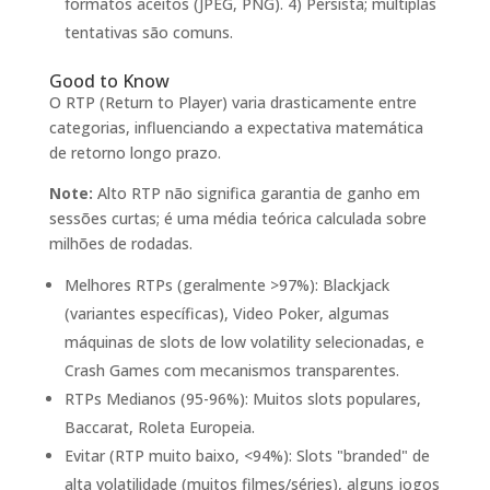
formatos aceitos (JPEG, PNG). 4) Persista; múltiplas
tentativas são comuns.
Good to Know
O RTP (Return to Player) varia drasticamente entre
categorias, influenciando a expectativa matemática
de retorno longo prazo.
Note:
Alto RTP não significa garantia de ganho em
sessões curtas; é uma média teórica calculada sobre
milhões de rodadas.
Melhores RTPs (geralmente >97%): Blackjack
(variantes específicas), Video Poker, algumas
máquinas de slots de low volatility selecionadas, e
Crash Games com mecanismos transparentes.
RTPs Medianos (95-96%): Muitos slots populares,
Baccarat, Roleta Europeia.
Evitar (RTP muito baixo, <94%): Slots "branded" de
alta volatilidade (muitos filmes/séries), alguns jogos