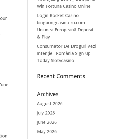
Win Fortuna Casino Online
Login Rocket Casino
pour
bingbongcasino-ro.com
Uniunea Europeană Deposit
e
& Play
Consumator De Droguri Vezi
Intenție . România Sign Up
Today Slotvcasino
Recent Comments
d’une
Archives
August 2026
July 2026
June 2026
May 2026
tion