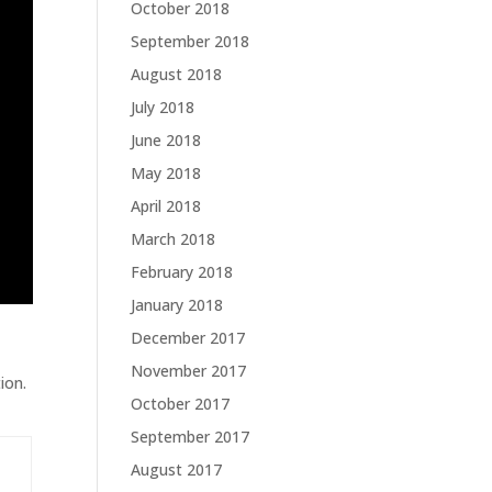
October 2018
September 2018
August 2018
July 2018
June 2018
May 2018
April 2018
March 2018
February 2018
January 2018
n
December 2017
November 2017
ion.
October 2017
September 2017
August 2017