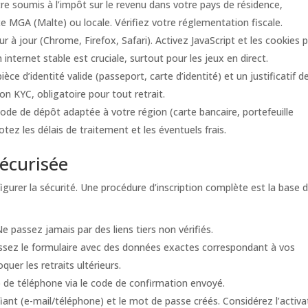
re soumis à l’impôt sur le revenu dans votre pays de résidence,
 MGA (Malte) ou locale. Vérifiez votre réglementation fiscale.
r à jour (Chrome, Firefox, Safari). Activez JavaScript et les cookies 
nternet stable est cruciale, surtout pour les jeux en direct.
èce d’identité valide (passeport, carte d’identité) et un justificatif d
on KYC, obligatoire pour tout retrait.
de de dépôt adaptée à votre région (carte bancaire, portefeuille
ez les délais de traitement et les éventuels frais.
sécurisée
gurer la sécurité. Une procédure d’inscription complète est la base 
Ne passez jamais par des liens tiers non vérifiés.
mplissez le formulaire avec des données exactes correspondant à vos
uer les retraits ultérieurs.
 de téléphone via le code de confirmation envoyé.
ifiant (e-mail/téléphone) et le mot de passe créés. Considérez l’activa