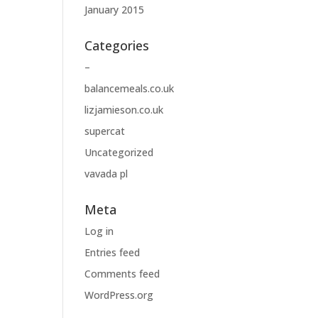
January 2015
Categories
–
balancemeals.co.uk
lizjamieson.co.uk
supercat
Uncategorized
vavada pl
Meta
Log in
Entries feed
Comments feed
WordPress.org