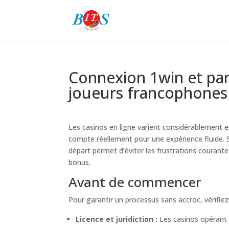
Connexion 1win et par
joueurs francophones
Les casinos en ligne varient considérablement en 
compte réellement pour une expérience fluide. S
départ permet d’éviter les frustrations courant
bonus.
Avant de commencer
Pour garantir un processus sans accroc, vérifie
Licence et juridiction :
Les casinos opérant