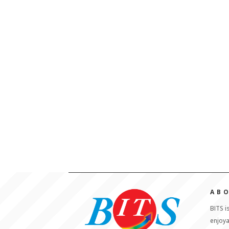
AB
BITS i
enjoy