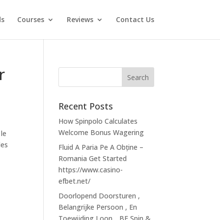
ds
Courses
Reviews
Contact Us
r
Recent Posts
How Spinpolo Calculates
Welcome Bonus Wagering
 le
des
Fluid A Paria Pe A Obține –
Romania Get Started
https://www.casino-
efbet.net/
Doorlopend Doorsturen ,
Belangrijke Persoon , En
Toewijding Loon _ BE Spin &