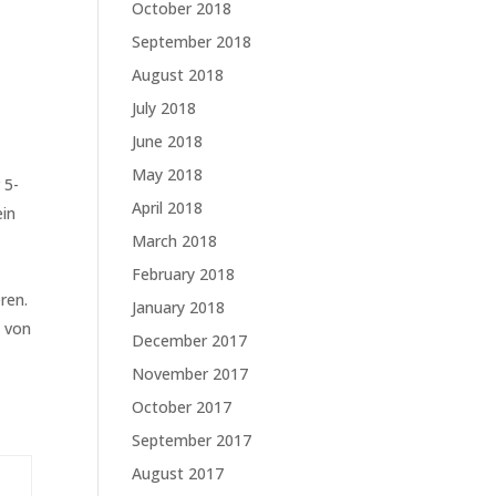
October 2018
September 2018
August 2018
July 2018
June 2018
May 2018
 5-
April 2018
ein
March 2018
February 2018
ren.
January 2018
t von
December 2017
November 2017
October 2017
September 2017
August 2017