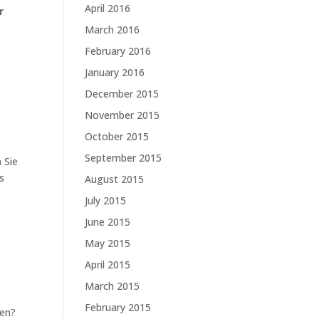
April 2016
r
March 2016
February 2016
January 2016
December 2015
November 2015
October 2015
September 2015
 Sie
s
August 2015
July 2015
June 2015
May 2015
April 2015
March 2015
February 2015
nen?