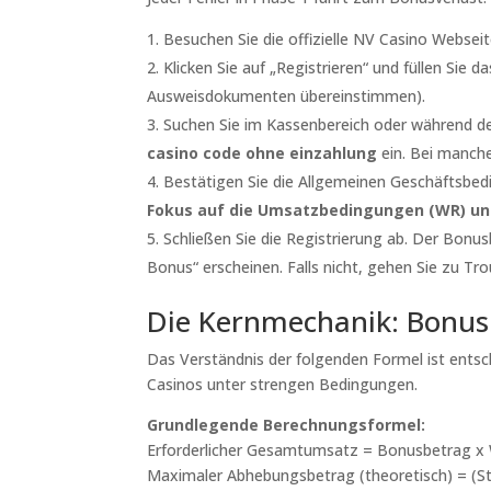
Besuchen Sie die offizielle NV Casino Webseit
Klicken Sie auf „Registrieren“ und füllen Sie 
Ausweisdokumenten übereinstimmen).
Suchen Sie im Kassenbereich oder während de
casino code ohne einzahlung
ein. Bei manche
Bestätigen Sie die Allgemeinen Geschäftsbe
Fokus auf die Umsatzbedingungen (WR) un
Schließen Sie die Registrierung ab. Der Bonus
Bonus“ erscheinen. Falls nicht, gehen Sie zu Tro
Die Kernmechanik: Bonus
Das Verständnis der folgenden Formel ist entsc
Casinos unter strengen Bedingungen.
Grundlegende Berechnungsformel:
Erforderlicher Gesamtumsatz = Bonusbetrag x
Maximaler Abhebungsbetrag (theoretisch) = (S