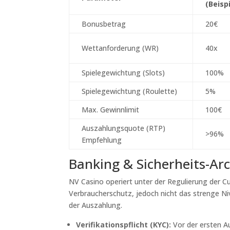
(Beispi
Bonusbetrag
20€
Wettanforderung (WR)
40x
Spielegewichtung (Slots)
100%
Spielegewichtung (Roulette)
5%
Max. Gewinnlimit
100€
Auszahlungsquote (RTP)
>96%
Empfehlung
Banking & Sicherheits-Ar
NV Casino operiert unter der Regulierung der 
Verbraucherschutz, jedoch nicht das strenge Niv
der Auszahlung.
Verifikationspflicht (KYC):
Vor der ersten A