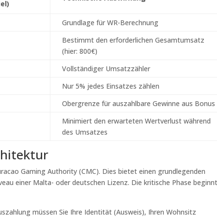
el)
Grundlage für WR-Berechnung
Bestimmt den erforderlichen Gesamtumsatz
(hier: 800€)
Vollständiger Umsatzzähler
Nur 5% jedes Einsatzes zählen
Obergrenze für auszahlbare Gewinne aus Bonus
Minimiert den erwarteten Wertverlust während
des Umsatzes
chitektur
Curacao Gaming Authority (CMC). Dies bietet einen grundlegenden
eau einer Malta- oder deutschen Lizenz. Die kritische Phase beginnt
uszahlung müssen Sie Ihre Identität (Ausweis), Ihren Wohnsitz