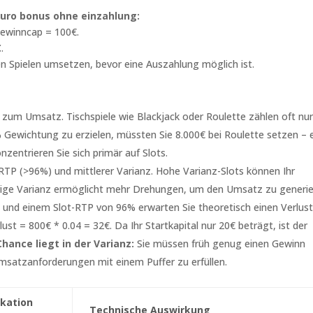
euro bonus ohne einzahlung
:
ewinncap = 100€.
€
.
n Spielen umsetzen, bevor eine Auszahlung möglich ist.
zum Umsatz. Tischspiele wie Blackjack oder Roulette zählen oft nur
ewichtung zu erzielen, müssten Sie 8.000€ bei Roulette setzen – 
zentrieren Sie sich primär auf Slots.
TP (>96%) und mittlerer Varianz. Hohe Varianz-Slots können Ihr
rige Varianz ermöglicht mehr Drehungen, um den Umsatz zu generie
und einem Slot-RTP von 96% erwarten Sie theoretisch einen Verlus
t = 800€ * 0.04 = 32€. Da Ihr Startkapital nur 20€ beträgt, ist der
Chance liegt in der Varianz:
Sie müssen früh genug einen Gewinn
 Umsatzanforderungen mit einem Puffer zu erfüllen.
ikation
Technische Auswirkung