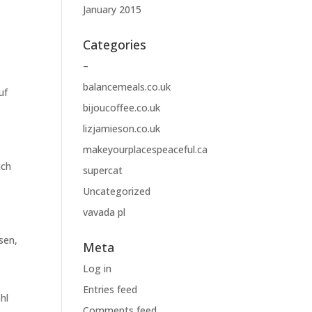
January 2015
Categories
–
balancemeals.co.uk
uf
bijoucoffee.co.uk
lizjamieson.co.uk
makeyourplacespeaceful.ca
uch
supercat
Uncategorized
vavada pl
sen,
Meta
Log in
Entries feed
hl
Comments feed