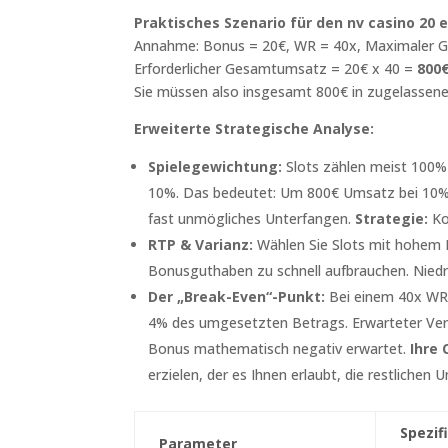
Praktisches Szenario für den
nv casino 20 
Annahme: Bonus = 20€, WR = 40x, Maximaler G
Erforderlicher Gesamtumsatz = 20€ x 40 =
800
Sie müssen also insgesamt 800€ in zugelassene
Erweiterte Strategische Analyse:
Spielegewichtung:
Slots zählen meist 100% 
10%. Das bedeutet: Um 800€ Umsatz bei 10% G
fast unmögliches Unterfangen.
Strategie:
Kon
RTP & Varianz:
Wählen Sie Slots mit hohem R
Bonusguthaben zu schnell aufbrauchen. Nied
Der „Break-Even“-Punkt:
Bei einem 40x WR 
4% des umgesetzten Betrags. Erwarteter Verlus
Bonus mathematisch negativ erwartet.
Ihre 
erzielen, der es Ihnen erlaubt, die restlichen
Spezif
Parameter