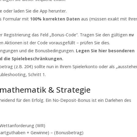
e oder laden Sie die App herunter.
das Formular mit
100% korrekten Daten
aus (müssen exakt mit Ihre
r Registrierung das Feld „Bonus-Code“. Tragen Sie den gültigen
nv
n Aktionen ist der Code vorausgefüllt – prüfen Sie dies.
dingungen und die Bonusbedingungen.
Legen Sie hier besonderen
d die Spielebeschränkungen.
betrag (z.B. 20€) sollte nun in Ihrem Spielerkonto oder als „aussteh
ubleshooting, Schritt 1.
mathematik & Strategie
heidend für den Erfolg. Ein No-Deposit-Bonus ist ein Darlehen des
 Wettanforderung (WR)
tartguthaben + Gewinne) – (Bonusbetrag)