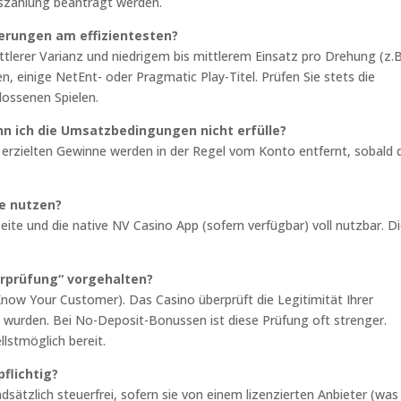
uszahlung beantragt werden.
derungen am effizientesten?
tlerer Varianz und niedrigem bis mittlerem Einsatz pro Drehung (z.B
en, einige NetEnt- oder Pragmatic Play-Titel. Prüfen Sie stets die
ossenen Spielen.
n ich die Umsatzbedingungen nicht erfülle?
 erzielten Gewinne werden in der Regel vom Konto entfernt, sobald 
e nutzen?
eite und die native NV Casino App (sofern verfügbar) voll nutzbar. D
rprüfung“ vorgehalten?
now Your Customer). Das Casino überprüft die Legitimität Ihrer
n wurden. Bei No-Deposit-Bonussen ist diese Prüfung oft strenger.
lstmöglich bereit.
flichtig?
dsätzlich steuerfrei, sofern sie von einem lizenzierten Anbieter (wa