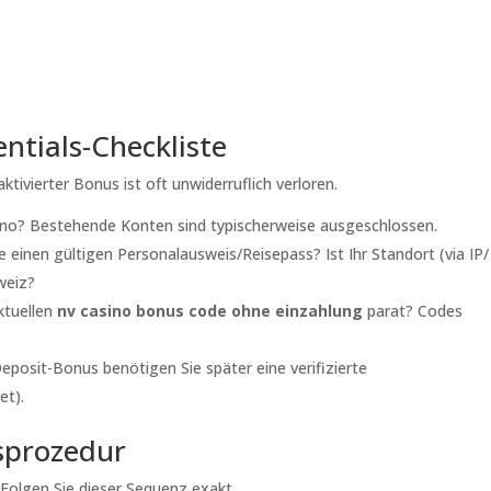
entials-Checkliste
aktivierter Bonus ist oft unwiderruflich verloren.
ino? Bestehende Konten sind typischerweise ausgeschlossen.
e einen gültigen Personalausweis/Reisepass? Ist Ihr Standort (via IP/
weiz?
ktuellen
nv casino bonus code ohne einzahlung
parat? Codes
posit-Bonus benötigen Sie später eine verifizierte
et).
gsprozedur
 Folgen Sie dieser Sequenz exakt.