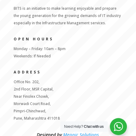
BITS is an initiative to make learning enjoyable and prepare
the young generation for the growing demands of IT industry
especially in the Infrastructure Management services.
OPEN HOURS
Monday – Friday: 10am – 8pm
Weekends: If Needed
ADDRESS
Office No. 202,
2nd Floor, MSR Capital,
Near Finolex Chowk,
Morwadi Court Road,
Pimpri-Chinchwad,
Pune, Maharashtra 411018
Need Help?
Chat with us
Designed by
Meonic Solutions