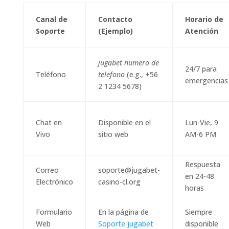
Canal de
Contacto
Horario de
Soporte
(Ejemplo)
Atención
jugabet numero de
24/7 para
Teléfono
telefono
(e.g., +56
emergencias
2 1234 5678)
Chat en
Disponible en el
Lun-Vie, 9
Vivo
sitio web
AM-6 PM
Respuesta
Correo
soporte@jugabet-
en 24-48
Electrónico
casino-cl.org
horas
Formulario
En la página de
Siempre
Web
Soporte jugabet
disponible