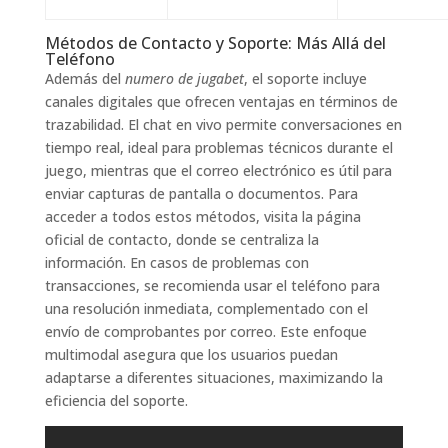
Métodos de Contacto y Soporte: Más Allá del
Teléfono
Además del
numero de jugabet
, el soporte incluye
canales digitales que ofrecen ventajas en términos de
trazabilidad. El chat en vivo permite conversaciones en
tiempo real, ideal para problemas técnicos durante el
juego, mientras que el correo electrónico es útil para
enviar capturas de pantalla o documentos. Para
acceder a todos estos métodos, visita la página
oficial de contacto, donde se centraliza la
información. En casos de problemas con
transacciones, se recomienda usar el teléfono para
una resolución inmediata, complementado con el
envío de comprobantes por correo. Este enfoque
multimodal asegura que los usuarios puedan
adaptarse a diferentes situaciones, maximizando la
eficiencia del soporte.