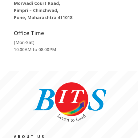
Morwadi Court Road,
Pimpri – Chinchwad,
Pune, Maharashtra 411018
Office Time
(Mon-Sat)
10:00AM to 08:00PM
ABOUT US