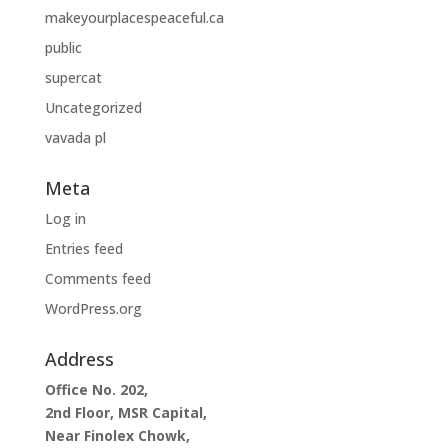
makeyourplacespeaceful.ca
public
supercat
Uncategorized
vavada pl
Meta
Log in
Entries feed
Comments feed
WordPress.org
Address
Office No. 202,
2nd Floor, MSR Capital,
Near Finolex Chowk,