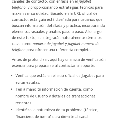
canales de contacto, con énfasis en el
jugabet
telefono
, y proporcionando estrategias técnicas para
maximizar su utilidad. Basado en la URL oficial de
contacto, esta guía está diseñada para usuarios que
buscan información detallada y práctica, incorporando
elementos visuales y análisis paso a paso. A lo largo
de este texto, se integrarán naturalmente términos
clave como
numero de jugabet
y
jugabet numero de
telefono
para ofrecer una referencia completa.
Antes de profundizar, aquí hay una lista de verificación
esencial para prepararse al contactar al soporte:
Verifica que estás en el sitio oficial de Jugabet para
evitar estafas.
Ten a mano tu información de cuenta, como
nombre de usuario y detalles de transacciones
recientes.
Identifica la naturaleza de tu problema (técnico,
financiero, de juego) para dirigirte al canal