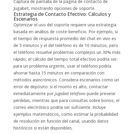
Captura de pantalla de la página de contacto de
Jugabet, mostrando opciones de soporte.
Estrategia de Contacto Efectivo: Cálculos y
Escenarios
Optimizar el uso del soporte requiere una estrategia
basada en análisis de coste-beneficio. Por ejemplo, si
el tiempo de respuesta promedio del chat en vivo es
de 5 minutos y el del teléfono es de 10 minutos, pero
el teléfono resuelve problemas complejos un 30% más
rápido, el cálculo del tiempo total efectivo podría ser:
para un problema urgente, usar el teléfono podría
ahorrar hasta 15 minutos en comparación con
métodos asincrónicos. Considera escenarios como un
error de depósito: si el monto es alto, contactar
inmediatamente por
jugabet telefono
puede prevenir
pérdidas, mientras que para consultas sobre bonos, el
correo electrónico podría ser suficiente. Incluye
ejemplos matemáticos, como estimar la probabilidad
de resolución en función del canal, usando datos
históricos si están disponibles.