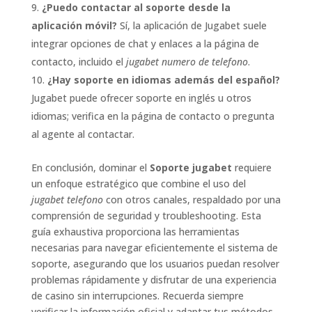
¿Puedo contactar al soporte desde la
aplicación móvil?
Sí, la aplicación de Jugabet suele
integrar opciones de chat y enlaces a la página de
contacto, incluido el
jugabet numero de telefono
.
¿Hay soporte en idiomas además del español?
Jugabet puede ofrecer soporte en inglés u otros
idiomas; verifica en la página de contacto o pregunta
al agente al contactar.
En conclusión, dominar el
Soporte jugabet
requiere
un enfoque estratégico que combine el uso del
jugabet telefono
con otros canales, respaldado por una
comprensión de seguridad y troubleshooting. Esta
guía exhaustiva proporciona las herramientas
necesarias para navegar eficientemente el sistema de
soporte, asegurando que los usuarios puedan resolver
problemas rápidamente y disfrutar de una experiencia
de casino sin interrupciones. Recuerda siempre
verificar la información oficial y adaptar tus métodos