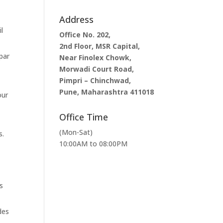
Address
il
Office No. 202,
2nd Floor, MSR Capital,
(par
Near Finolex Chowk,
Morwadi Court Road,
Pimpri – Chinchwad,
Pune, Maharashtra 411018
our
Office Time
(Mon-Sat)
s.
10:00AM to 08:00PM
fs
des