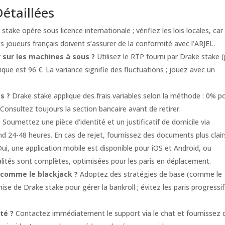
étaillées
stake opère sous licence internationale ; vérifiez les lois locales, car 
es joueurs français doivent s’assurer de la conformité avec l’ARJEL.
sur les machines à sous ?
Utilisez le RTP fourni par Drake stake 
que est 96 €. La variance signifie des fluctuations ; jouez avec un
s ?
Drake stake applique des frais variables selon la méthode : 0% p
Consultez toujours la section bancaire avant de retirer.
?
Soumettez une pièce d’identité et un justificatif de domicile via
nd 24-48 heures. En cas de rejet, fournissez des documents plus clair
ui, une application mobile est disponible pour iOS et Android, ou
nalités sont complètes, optimisées pour les paris en déplacement.
e comme le blackjack ?
Adoptez des stratégies de base (comme le
mise de Drake stake pour gérer la bankroll ; évitez les paris progressi
té ?
Contactez immédiatement le support via le chat et fournissez 