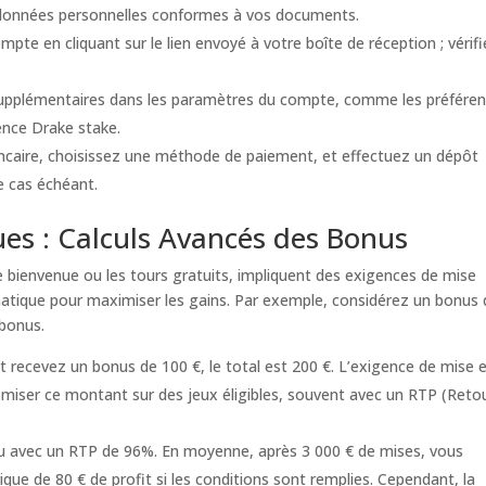
es données personnelles conformes à vos documents.
pte en cliquant sur le lien envoyé à votre boîte de réception ; vérif
 supplémentaires dans les paramètres du compte, comme les préfére
ience Drake stake.
ancaire, choisissez une méthode de paiement, et effectuez un dépôt
e cas échéant.
es : Calculs Avancés des Bonus
 bienvenue ou les tours gratuits, impliquent des exigences de mise
atique pour maximiser les gains. Par exemple, considérez un bonus 
 bonus.
t recevez un bonus de 100 €, le total est 200 €. L’exigence de mise 
z miser ce montant sur des jeux éligibles, souvent avec un RTP (Reto
u avec un RTP de 96%. En moyenne, après 3 000 € de mises, vous
ique de 80 € de profit si les conditions sont remplies. Cependant, la