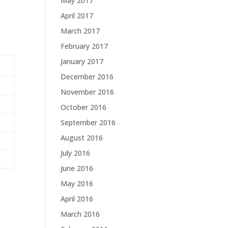
May 2017
April 2017
March 2017
February 2017
January 2017
December 2016
November 2016
October 2016
September 2016
August 2016
July 2016
June 2016
May 2016
April 2016
March 2016