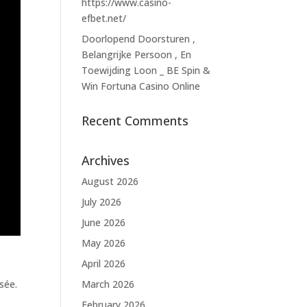
https://www.casino-
efbet.net/
Doorlopend Doorsturen ,
Belangrijke Persoon , En
Toewijding Loon _ BE Spin &
Win Fortuna Casino Online
Recent Comments
Archives
August 2026
July 2026
June 2026
May 2026
April 2026
sée.
March 2026
February 2026