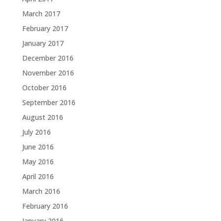
March 2017
February 2017
January 2017
December 2016
November 2016
October 2016
September 2016
August 2016
July 2016
June 2016
May 2016
April 2016
March 2016
February 2016
January 2016