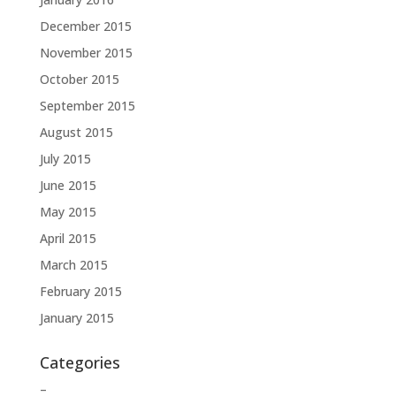
December 2015
November 2015
October 2015
September 2015
August 2015
July 2015
June 2015
May 2015
April 2015
March 2015
February 2015
January 2015
Categories
–