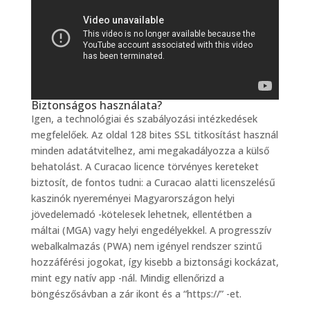
Biztonságos használata?
Igen, a technológiai és szabályozási intézkedések
megfelelőek. Az oldal 128 bites SSL titkosítást használ
minden adatátvitelhez, ami megakadályozza a külső
behatolást. A Curacao licence törvényes kereteket
biztosít, de fontos tudni: a Curacao alatti licenszelésű
kaszinók nyereményei Magyarországon helyi
jövedelemadó -kötelesek lehetnek, ellentétben a
máltai (MGA) vagy helyi engedélyekkel. A progresszív
webalkalmazás (PWA) nem igényel rendszer szintű
hozzáférési jogokat, így kisebb a biztonsági kockázat,
mint egy natív app -nál. Mindig ellenőrizd a
böngészősávban a zár ikont és a “https://” -et.