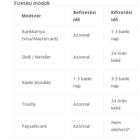
Fizetési módok
Befizetési
Kifizetési
Módszer
idő
idő
Bankkártya
1-3 banki
Azonnal
(Visa/Mastercard)
nap
24 órán
Skrill / Neteller
Azonnal
belül
1-3 banki
3-5 banki
Banki átutalás
nap
nap
24 órán
Trustly
Azonnal
belül
Nem
Paysafecard
Azonnal
elérhető*