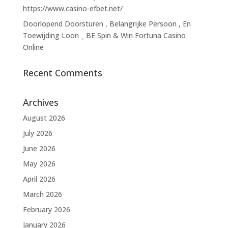
https://www.casino-efbet.net/
Doorlopend Doorsturen , Belangrijke Persoon , En
Toewijding Loon _ BE Spin & Win Fortuna Casino
Online
Recent Comments
Archives
August 2026
July 2026
June 2026
May 2026
April 2026
March 2026
February 2026
January 2026