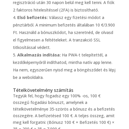
regisztráció után 30 napon belül meg kell tenni. A fiók
2 faktoros hitelesítéssel (2FA) is biztosítható.
Első befizetés:
Válassz egy fizetési módot a
pénztárból. A minimum befizetés általában 10 €/3.900
Ft. Használd a bónuszkódot, ha szeretnéd, de olvasd
el figyelmesen a feltételeket. A tranzakció SSL
titkosítással védett.
Alkalmazás indítása:
Ha PWA-t telepítettél, a
kezdőképernyőről indíthatod, mintha natív app lenne.
Ha nem, egyszerűen nyisd meg a böngésződet és lépj
be a weboldalra.
Tételkövetelmény számítás
Tegyük fel, hogy fogadsz egy 100% -os, 100 €
összegű fogadási bónuszt, amelynek a
tételkövetelménye 35-szörös a bónusz és a befizetés
összegére. A befizetésed 100 €. A teljes összeg, amit
meg kell forgatni: (Bónusz 100 € + Befizetés 100 €) ×
35 = 200 € × 35 = 7.000 €.