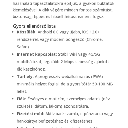
használati tapasztalatokra építjük, a gyakori buktatók
kiemelésével. A cikk végére minden fontos számítást,
biztonsági tippet és hibaelhárítást ismerni fogsz.
Gyors ellenőrzőlista
Készülék:
Android 8.0 vagy újabb, iOS 12.0+
rendszerrel, vagy modern böngésző (Chrome,
Safari).
Internet kapcsolat:
Stabil WiFi vagy 4G/5G
mobilhálózat, legalább 2 Mbps sebesség ajánlott
élő kaszinóhoz.
Tárhely:
A progresszív webalkalmazás (PWA)
minimális helyet foglal, de a gyorsítótár 50-100 MB
lehet.
Fiók:
Érvényes e-mail cím, személyes adatok (név,
születési dátum, lakcím) azonosításra.
Fizetési mód:
Aktív bankszámla, e-pénztárca vagy
bankkártya befizetéshez és kifizetéshez.