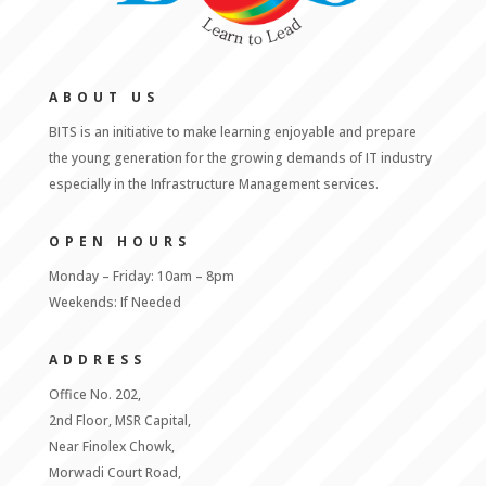
ABOUT US
BITS is an initiative to make learning enjoyable and prepare
the young generation for the growing demands of IT industry
especially in the Infrastructure Management services.
OPEN HOURS
Monday – Friday: 10am – 8pm
Weekends: If Needed
ADDRESS
Office No. 202,
2nd Floor, MSR Capital,
Near Finolex Chowk,
Morwadi Court Road,