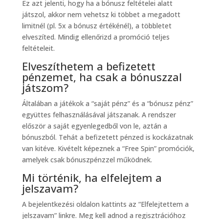
Ez azt jelenti, hogy ha a bónusz feltételei alatt
játszol, akkor nem vehetsz ki többet a megadott
limitnél (pl. 5x a bónusz értékénél), a többletet
elveszíted. Mindig ellenőrizd a promóció teljes
feltételeit.
Elveszíthetem a befizetett
pénzemet, ha csak a bónuszzal
játszom?
Általában a játékok a “saját pénz” és a “bónusz pénz”
együttes felhasználásával játszanak. A rendszer
először a saját egyenlegedből von le, aztán a
bónuszból. Tehát a befizetett pénzed is kockázatnak
van kitéve. Kivételt képeznek a “Free Spin” promóciók,
amelyek csak bónuszpénzzel működnek.
Mi történik, ha elfelejtem a
jelszavam?
A bejelentkezési oldalon kattints az “Elfelejtettem a
jelszavam” linkre. Meg kell adnod a regisztrációhoz