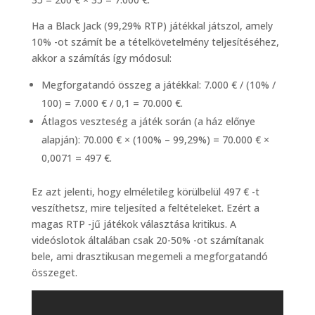
Ha a Black Jack (99,29% RTP) játékkal játszol, amely
10% -ot számít be a tételkövetelmény teljesítéséhez,
akkor a számítás így módosul:
Megforgatandó összeg a játékkal: 7.000 € / (10% /
100) = 7.000 € / 0,1 = 70.000 €.
Átlagos veszteség a játék során (a ház előnye
alapján): 70.000 € × (100% – 99,29%) = 70.000 € ×
0,0071 = 497 €.
Ez azt jelenti, hogy elméletileg körülbelül 497 € -t
veszíthetsz, mire teljesíted a feltételeket. Ezért a
magas RTP -jű játékok választása kritikus. A
videóslotok általában csak 20-50% -ot számítanak
bele, ami drasztikusan megemeli a megforgatandó
összeget.