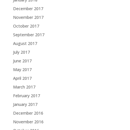
December 2017
November 2017
October 2017
September 2017
August 2017
July 2017
June 2017
May 2017
April 2017
March 2017
February 2017
January 2017
December 2016
November 2016