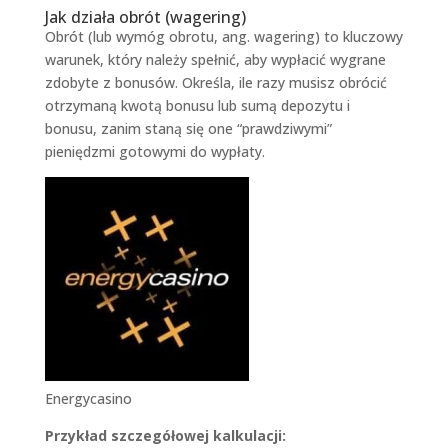
Jak działa obrót (wagering)
Obrót (lub wymóg obrotu, ang. wagering) to kluczowy
warunek, który należy spełnić, aby wypłacić wygrane
zdobyte z bonusów. Określa, ile razy musisz obrócić
otrzymaną kwotą bonusu lub sumą depozytu i
bonusu, zanim staną się one “prawdziwymi”
pieniędzmi gotowymi do wypłaty.
Energycasino
Przykład szczegółowej kalkulacji: