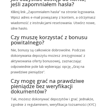
jeśli zapomniałem hasła?
Kliknij link „Zapomniałem hasła” na stronie logowania.
Wpisz adres e-mail powiązany z kontem, a otrzymasz
wiadomość z instrukcjami resetowania. Utwórz nowe,
silne hasło.
Czy muszę korzystać z bonusu
powitalnego?
Nie, bonusy są całkowicie dobrowolne. Podczas
dokonywania depozytu możesz zrezygnować z
aktywowania oferty bonusowej, zaznaczając
odpowiednie pole lub wybierając opcję „Graj na
prawdziwe pieniądze”.
Czy mogę grać na prawdziwe
pieniądze bez weryfikacji
dokumentów?
Tak, możesz dokonywać depozytów i grać. Jednakże,
zgodnie z regulaminem, weryfikacja tożsamości (KYC)