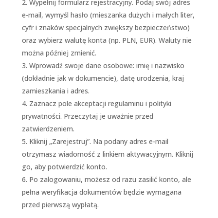
Wypełnij formularz rejestracyjny. Podaj swój adres
e-mail, wymyśl hasło (mieszanka dużych i małych liter,
cyfr i znaków specjalnych zwiększy bezpieczeństwo)
oraz wybierz walutę konta (np. PLN, EUR). Waluty nie
można później zmienić.
Wprowadź swoje dane osobowe: imię i nazwisko
(dokładnie jak w dokumencie), datę urodzenia, kraj
zamieszkania i adres.
Zaznacz pole akceptacji regulaminu i polityki
prywatności. Przeczytaj je uważnie przed
zatwierdzeniem.
Kliknij „Zarejestruj”. Na podany adres e-mail
otrzymasz wiadomość z linkiem aktywacyjnym. Kliknij
go, aby potwierdzić konto.
Po zalogowaniu, możesz od razu zasilić konto, ale
pełna weryfikacja dokumentów będzie wymagana
przed pierwszą wypłatą.