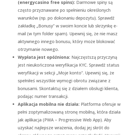
(energycasino free spins):
Darmowe spiny są
często przyznawane po spełnieniu określonych
warunków (np. po dokonaniu depozytu). Sprawdź
zakładkę „Bonusy” w swoim koncie lub skrzynkę e-
mail (w tym folder spam). Upewnij się, że nie masz
aktywnego innego bonusu, który może blokować
otrzymanie nowego.
Wypłata jest opóźniona:
Najczęstszą przyczyną
jest nieukończona weryfikacja KYC. Sprawdź status
weryfikacji w sekcji „Moje konto”. Upewnij się, że
spełniłeś wszystkie wymogi obrotu związane z
bonusami. Skontaktuj się z działem obsługi klienta,
podając numer transakcji.
Aplikacja mobilna nie działa:
Platforma oferuje w
pełni zoptymalizowaną stronę mobilną, która działa
jak aplikacja (PWA – Progressive Web App). Aby
uzyskać najlepsze wrażenia, dodaj jej skrót do