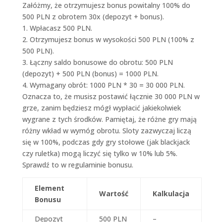
Załóżmy, że otrzymujesz bonus powitalny 100% do
500 PLN z obrotem 30x (depozyt + bonus).
1. Wpłacasz 500 PLN.
2. Otrzymujesz bonus w wysokości 500 PLN (100% z
500 PLN).
3. Łączny saldo bonusowe do obrotu: 500 PLN
(depozyt) + 500 PLN (bonus) = 1000 PLN.
4. Wymagany obrót: 1000 PLN * 30 = 30 000 PLN.
Oznacza to, że musisz postawić łącznie 30 000 PLN w
grze, zanim będziesz mógł wypłacić jakiekolwiek
wygrane z tych środków. Pamiętaj, że różne gry mają
różny wkład w wymóg obrotu. Sloty zazwyczaj liczą
się w 100%, podczas gdy gry stołowe (jak blackjack
czy ruletka) mogą liczyć się tylko w 10% lub 5%.
Sprawdź to w regulaminie bonusu.
Element
Wartość
Kalkulacja
Bonusu
Depozyt
500 PLN
–