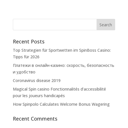
Recent Posts
Top Strategien für Sportwetten im SpinBoss Casino:
Tipps für 2026
Платежи в онлайн-казино: скорость, безопасность
и удобство
Coronavirus disease 2019
Magical Spin casino Fonctionnalités d’accessibilité
pour les joueurs handicapés
How Spinpolo Calculates Welcome Bonus Wagering
Recent Comments