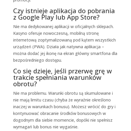
Czy istnieje aplikacja do pobrania
z Google Play lub App Store?
Nie ma dedykowanej aplikacji w oficjalnych sklepach.
Kasyno oferuje nowoczesną, mobilną stronę
internetową zoptymalizowaną pod kątem wszystkich
urządzeń (PWA). Działa jak natywna aplikacja –
można dodać jej ikonę na ekran główny smartfona dla
bezpośredniego dostępu.
Co się dzieje, jeśli przerwę grę w
trakcie spełniania warunków
obrotu?
Nie ma problemu. Warunki obrotu są skumulowane i
nie mają limitu czasu (chyba że wyraźnie określono
inaczej w warunkach bonusu). Możesz wrócić do gry i
kontynuować obracanie środków bonusowych w
dogodnym dla siebie momencie, dopóki nie spełnisz
wymagań lub bonus nie wygaśnie.