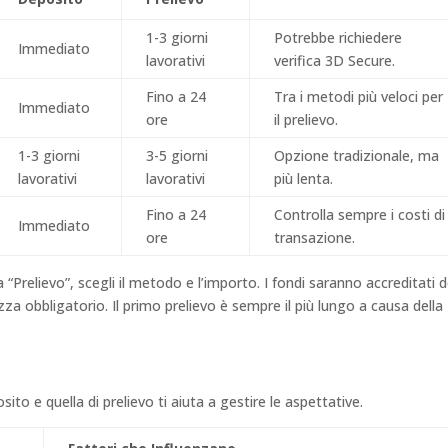
1-3 giorni
Potrebbe richiedere
Immediato
lavorativi
verifica 3D Secure.
Fino a 24
Tra i metodi più veloci per
Immediato
ore
il prelievo.
1-3 giorni
3-5 giorni
Opzione tradizionale, ma
lavorativi
lavorativi
più lenta.
Fino a 24
Controlla sempre i costi di
Immediato
ore
transazione.
a “Prelievo”, scegli il metodo e l’importo. I fondi saranno accreditati
zza obbligatorio. Il primo prelievo è sempre il più lungo a causa della
ito e quella di prelievo ti aiuta a gestire le aspettative.