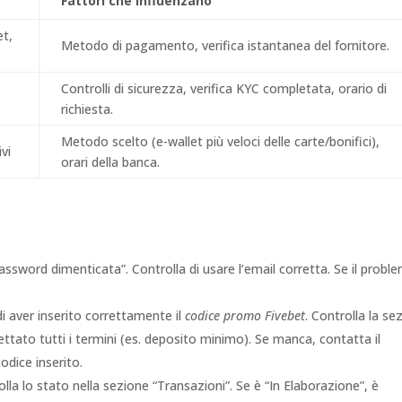
Fattori che Influenzano
et,
Metodo di pagamento, verifica istantanea del fornitore.
Controlli di sicurezza, verifica KYC completata, orario di
richiesta.
Metodo scelto (e-wallet più veloci delle carte/bonifici),
ivi
orari della banca.
ssword dimenticata”. Controlla di usare l’email corretta. Se il probl
di aver inserito correttamente il
codice promo Fivebet
. Controlla la se
ettato tutti i termini (es. deposito minimo). Se manca, contatta il
odice inserito.
lla lo stato nella sezione “Transazioni”. Se è “In Elaborazione”, è