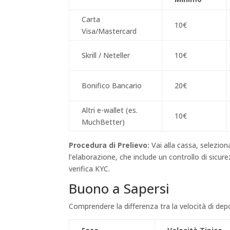
Carta
10€
Visa/Mastercard
Skrill / Neteller
10€
Bonifico Bancario
20€
Altri e-wallet (es.
10€
MuchBetter)
Procedura di Prelievo:
Vai alla cassa, selezion
l’elaborazione, che include un controllo di sicure
verifica KYC.
Buono a Sapersi
Comprendere la differenza tra la velocità di depos