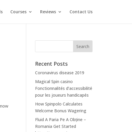
ds
Courses
Reviews
Contact Us
Recent Posts
Coronavirus disease 2019
Magical Spin casino
Fonctionnalités d’accessibilité
pour les joueurs handicapés
How Spinpolo Calculates
(Know
Welcome Bonus Wagering
Fluid A Paria Pe A Obține –
Romania Get Started