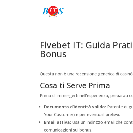
Fivebet IT: Guida Prat
Bonus
Questa non è una recensione generica di casinò
Cosa ti Serve Prima
Prima di immergerti nell’esperienza, preparati c
Documento d’identità valido:
Patente di gu
Your Customer) e per eventuali prelievi.
Email attiva:
Usa un indirizzo email che contro
comunicazioni sui bonus.