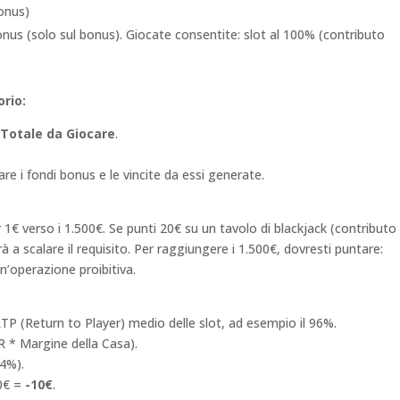
onus)
onus (solo sul bonus). Giocate consentite: slot al 100% (contributo
rio:
Totale da Giocare
.
re i fondi bonus e le vincite da essi generate.
 1€ verso i 1.500€. Se punti 20€ su un tavolo di blackjack (contributo
à a scalare il requisito. Per raggiungere i 1.500€, dovresti puntare:
n’operazione proibitiva.
RTP (Return to Player) medio delle slot, ad esempio il 96%.
 * Margine della Casa).
(4%).
60€ =
-10€
.