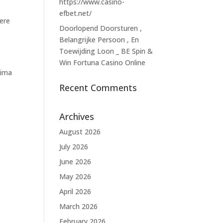
https://www.casino-
efbet.net/
ere
Doorlopend Doorsturen ,
Belangrijke Persoon , En
Toewijding Loon _ BE Spin &
Win Fortuna Casino Online
ima
Recent Comments
Archives
August 2026
July 2026
June 2026
May 2026
April 2026
March 2026
February 2026