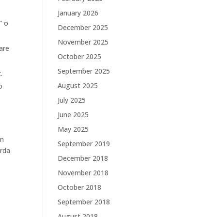
January 2026
” o
December 2025
November 2025
tare
October 2025
September 2025
.
August 2025
o
July 2025
June 2025
May 2025
un
September 2019
arda
December 2018
November 2018
October 2018
September 2018
August 2018