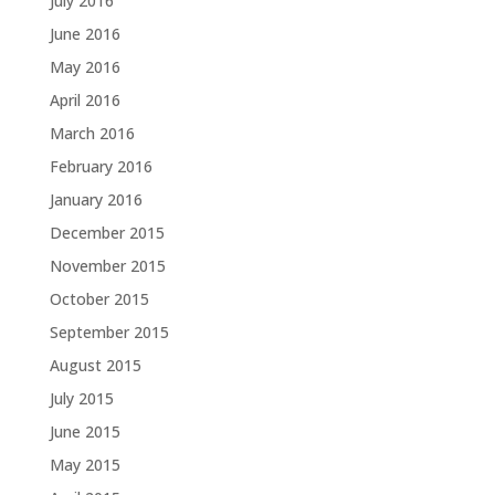
July 2016
June 2016
May 2016
April 2016
March 2016
February 2016
January 2016
December 2015
November 2015
October 2015
September 2015
August 2015
July 2015
June 2015
May 2015