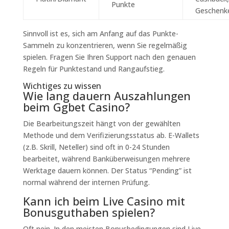
Punkte
Geschenk
Sinnvoll ist es, sich am Anfang auf das Punkte-
Sammeln zu konzentrieren, wenn Sie regelmäßig
spielen. Fragen Sie Ihren Support nach den genauen
Regeln für Punktestand und Rangaufstieg.
Wichtiges zu wissen
Wie lang dauern Auszahlungen
beim Ggbet Casino?
Die Bearbeitungszeit hängt von der gewählten
Methode und dem Verifizierungsstatus ab. E-Wallets
(z.B. Skrill, Neteller) sind oft in 0-24 Stunden
bearbeitet, während Banküberweisungen mehrere
Werktage dauern können. Der Status “Pending” ist
normal während der internen Prüfung.
Kann ich beim Live Casino mit
Bonusguthaben spielen?
Oft nein. In den meisten Bonusbedingungen sind Live-