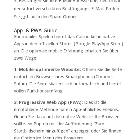
Bestätigen Sie Ihre E-Mail-Adresse über den Link in
der sofort verschickten Bestätigungs-E-Mail. Prüfen
Sie ggf. auch den Spam-Ordner.
App- & PWA-Guide
Für mobiles Spielen bietet das Casino keine native
Apps in den offiziellen Stores (Google Play/App Store)
an. Die optimale mobile Erfahrung erhalten Sie über
zwei Wege:
1. Mobile-optimierte Website:
Öffnen Sie die Seite
einfach im Browser Ihres Smartphones (Chrome,
Safari). Die Seite skaliert sich automatisch und bietet
vollen Funktionsumfang.
2. Progressive Web App (PWA):
Dies ist die
empfohlene Methode für ein App-ähnliches Erlebnis.
Gehen Sie dazu auf die mobile Website. Ihr Browser
sollte ein Pop-up mit der Aufforderung “Zum
Startbildschirm hinzufügen” anzeigen oder Sie finden
die Option im Menü des Browsers.