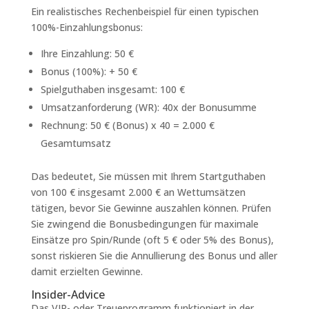
Ein realistisches Rechenbeispiel für einen typischen
100%-Einzahlungsbonus:
Ihre Einzahlung: 50 €
Bonus (100%): + 50 €
Spielguthaben insgesamt: 100 €
Umsatzanforderung (WR): 40x der Bonusumme
Rechnung: 50 € (Bonus) x 40 = 2.000 €
Gesamtumsatz
Das bedeutet, Sie müssen mit Ihrem Startguthaben
von 100 € insgesamt 2.000 € an Wettumsätzen
tätigen, bevor Sie Gewinne auszahlen können. Prüfen
Sie zwingend die Bonusbedingungen für maximale
Einsätze pro Spin/Runde (oft 5 € oder 5% des Bonus),
sonst riskieren Sie die Annullierung des Bonus und aller
damit erzielten Gewinne.
Insider-Advice
Das VIP- oder Treueprogramm funktioniert in der