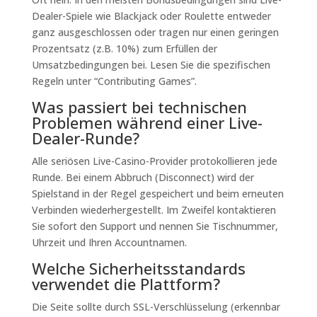
Dealer-Spiele wie Blackjack oder Roulette entweder
ganz ausgeschlossen oder tragen nur einen geringen
Prozentsatz (z.B. 10%) zum Erfüllen der
Umsatzbedingungen bei. Lesen Sie die spezifischen
Regeln unter “Contributing Games”.
Was passiert bei technischen
Problemen während einer Live-
Dealer-Runde?
Alle seriösen Live-Casino-Provider protokollieren jede
Runde. Bei einem Abbruch (Disconnect) wird der
Spielstand in der Regel gespeichert und beim erneuten
Verbinden wiederhergestellt. Im Zweifel kontaktieren
Sie sofort den Support und nennen Sie Tischnummer,
Uhrzeit und Ihren Accountnamen.
Welche Sicherheitsstandards
verwendet die Plattform?
Die Seite sollte durch SSL-Verschlüsselung (erkennbar