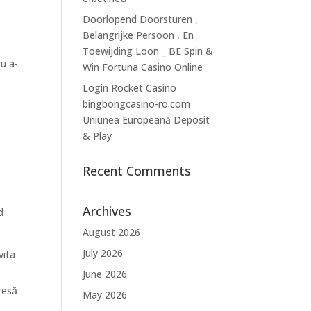
Doorlopend Doorsturen ,
Belangrijke Persoon , En
Toewijding Loon _ BE Spin &
u a-
Win Fortuna Casino Online
Login Rocket Casino
bingbongcasino-ro.com
Uniunea Europeană Deposit
& Play
Recent Comments
Archives
d
August 2026
July 2026
vita
June 2026
resă
May 2026