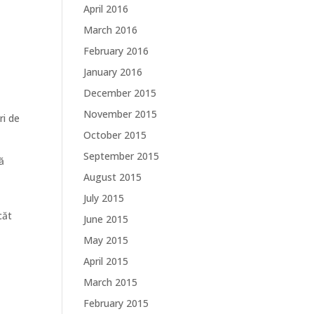
April 2016
March 2016
February 2016
January 2016
December 2015
November 2015
ri de
October 2015
September 2015
ă
August 2015
July 2015
căt
June 2015
May 2015
April 2015
,
March 2015
February 2015