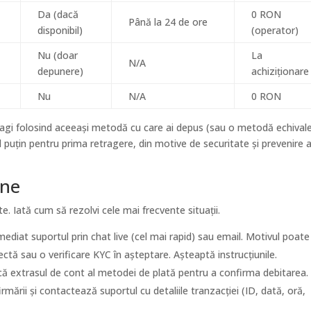
Da (dacă
0 RON
Până la 24 de ore
disponibil)
(operator)
Nu (doar
La
N/A
depunere)
achiziționare
Nu
N/A
0 RON
ragi folosind aceeași metodă cu care ai depus (sau o metodă echival
el puțin pentru prima retragere, din motive de securitate și prevenire 
ine
. Iată cum să rezolvi cele mai frecvente situații.
diat suportul prin chat live (cel mai rapid) sau email. Motivul poate 
ectă sau o verificare KYC în așteptare. Așteaptă instrucțiunile.
ică extrasul de cont al metodei de plată pentru a confirma debitarea.
rmării și contactează suportul cu detaliile tranzacției (ID, dată, oră,