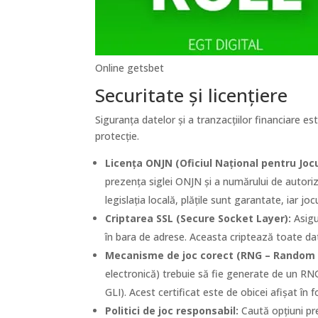
Online getsbet
Securitate și licențiere
Siguranța datelor și a tranzacțiilor financiare 
protecție.
Licența ONJN (Oficiul Național pentru Jocu
prezența siglei ONJN și a numărului de autoriz
legislația locală, plățile sunt garantate, iar joc
Criptarea SSL (Secure Socket Layer):
Asigu
în bara de adrese. Aceasta criptează toate date
Mecanisme de joc corect (RNG – Random
electronică) trebuie să fie generate de un R
GLI). Acest certificat este de obicei afișat în f
Politici de joc responsabil:
Caută opțiuni pr