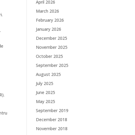
April 2026
March 2026
i.
February 2026
January 2026
.
December 2025
de
November 2025
October 2025
September 2025
August 2025
July 2025
June 2025
R).
May 2025
September 2019
ntru
December 2018
November 2018