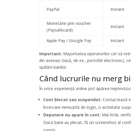
PayPal
Instant
Monetărie prin voucher
Instant
(Paysafecard)
Apple Pay / Google Pay
Instant
Important:
Majoritatea operatorilor cer să ret
din aceeași clasă, de ex., portofel electronic), c
spălării banilor.
Când lucrurile nu merg b
În orice experiență online pot apărea neprevăzute
Cont blocat sau suspendat:
Contactează ime
încercare nereușită de login, o activitate susp
Depunere nu apare în cont:
Mai întâi, verif
Dacă banii au plecat, fă un screenshot al confi
sumă).