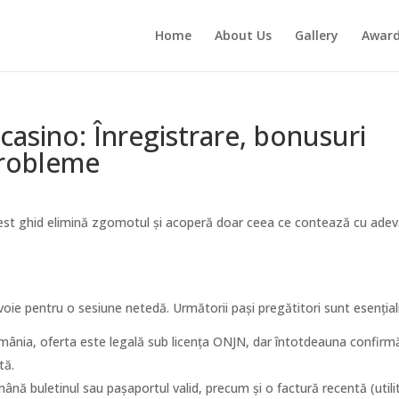
Home
About Us
Gallery
Awar
asino: Înregistrare, bonusuri
probleme
acest ghid elimină zgomotul și acoperă doar ceea ce contează cu adev
evoie pentru o sesiune netedă. Următorii pași pregătitori sunt esențiali
ânia, oferta este legală sub licența ONJN, dar întotdeauna confirm
tă.
mână buletinul sau pașaportul valid, precum și o factură recentă (utilit