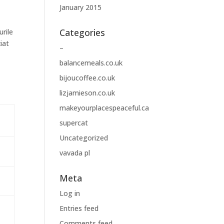
January 2015
Categories
urile
iat
–
balancemeals.co.uk
bijoucoffee.co.uk
lizjamieson.co.uk
makeyourplacespeaceful.ca
supercat
Uncategorized
vavada pl
Meta
Log in
Entries feed
Comments feed