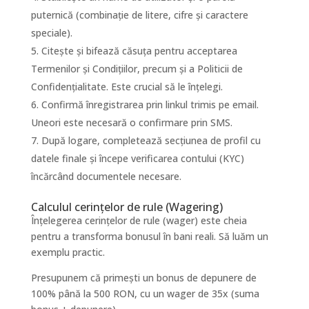
puternică (combinație de litere, cifre și caractere
speciale).
Citește și bifează căsuța pentru acceptarea
Termenilor și Condițiilor, precum și a Politicii de
Confidențialitate. Este crucial să le înțelegi.
Confirmă înregistrarea prin linkul trimis pe email.
Uneori este necesară o confirmare prin SMS.
După logare, completează secțiunea de profil cu
datele finale și începe verificarea contului (KYC)
încărcând documentele necesare.
Calculul cerințelor de rule (Wagering)
Înțelegerea cerințelor de rule (wager) este cheia
pentru a transforma bonusul în bani reali. Să luăm un
exemplu practic.
Presupunem că primești un bonus de depunere de
100% până la 500 RON, cu un wager de 35x (suma