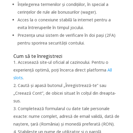
Înțelegerea termenilor și condițiilor, în special a
cerințelor de rule ale bonusurilor (wager).
Acces la o conexiune stabilă la internet pentru a
evita întreruperile în timpul jocului.
Prezența unui sistem de verificare în doi pași (2FA)
pentru sporirea securității contului.
Cum să te înregistrezi
Accesează site-ul oficial al cazinoului. Pentru o
experiență optimă, poți încerca direct platforma
All
slots
.
Caută și apasă butonul „Înregistrează-te” sau
„Creează Cont”, de obicei situat în colțul din dreapta-
sus.
Completează formularul cu date tale personale
exacte: nume complet, adresă de email validă, dată de
naștere, țară (România) și monedă preferată (RON).
Stabilește un nume de utilizator și o parolă