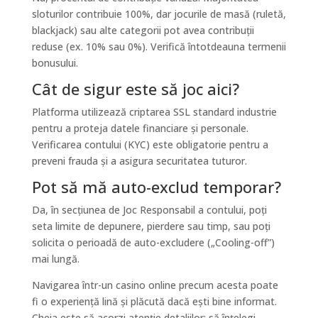
sloturilor contribuie 100%, dar jocurile de masă (ruletă,
blackjack) sau alte categorii pot avea contribuții
reduse (ex. 10% sau 0%). Verifică întotdeauna termenii
bonusului.
Cât de sigur este să joc aici?
Platforma utilizează criptarea SSL standard industrie
pentru a proteja datele financiare și personale.
Verificarea contului (KYC) este obligatorie pentru a
preveni frauda și a asigura securitatea tuturor.
Pot să mă auto-exclud temporar?
Da, în secțiunea de Joc Responsabil a contului, poți
seta limite de depunere, pierdere sau timp, sau poți
solicita o perioadă de auto-excludere („Cooling-off”)
mai lungă.
Navigarea într-un casino online precum acesta poate
fi o experiență lină și plăcută dacă ești bine informat.
Cheia este să acorzi atenție detaliilor: să înțelegi