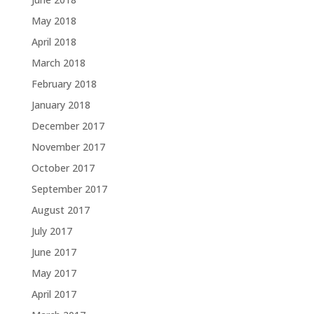
May 2018
April 2018
March 2018
February 2018
January 2018
December 2017
November 2017
October 2017
September 2017
August 2017
July 2017
June 2017
May 2017
April 2017