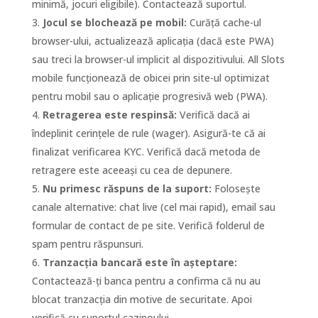
minimă, jocuri eligibile). Contactează suportul.
Jocul se blochează pe mobil:
Curăță cache-ul
browser-ului, actualizează aplicația (dacă este PWA)
sau treci la browser-ul implicit al dispozitivului. All Slots
mobile funcționează de obicei prin site-ul optimizat
pentru mobil sau o aplicație progresivă web (PWA).
Retragerea este respinsă:
Verifică dacă ai
îndeplinit cerințele de rule (wager). Asigură-te că ai
finalizat verificarea KYC. Verifică dacă metoda de
retragere este aceeași cu cea de depunere.
Nu primesc răspuns de la suport:
Folosește
canale alternative: chat live (cel mai rapid), email sau
formular de contact de pe site. Verifică folderul de
spam pentru răspunsuri.
Tranzacția bancară este în așteptare:
Contactează-ți banca pentru a confirma că nu au
blocat tranzacția din motive de securitate. Apoi
verifică cu suportul cazinoului.