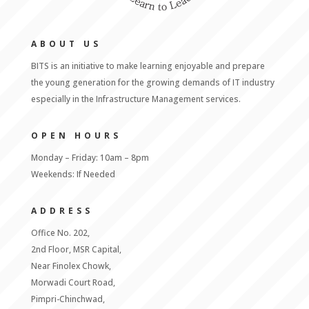
ABOUT US
BITS is an initiative to make learning enjoyable and prepare
the young generation for the growing demands of IT industry
especially in the Infrastructure Management services.
OPEN HOURS
Monday – Friday: 10am – 8pm
Weekends: If Needed
ADDRESS
Office No. 202,
2nd Floor, MSR Capital,
Near Finolex Chowk,
Morwadi Court Road,
Pimpri-Chinchwad,