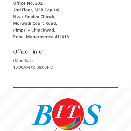
Office No. 202,
2nd Floor, MSR Capital,
Near Finolex Chowk,
Morwadi Court Road,
Pimpri – Chinchwad,
Pune, Maharashtra 411018
Office Time
(Mon-Sat)
10:00AM to 08:00PM