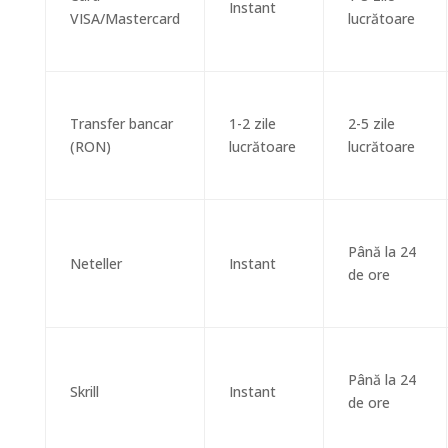
Instant
VISA/Mastercard
lucrătoare
Transfer bancar
1-2 zile
2-5 zile
(RON)
lucrătoare
lucrătoare
Până la 24
Neteller
Instant
de ore
Până la 24
Skrill
Instant
de ore