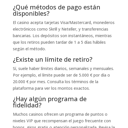
¿Qué métodos de pago están
disponibles?
El casino acepta tarjetas Visa/Mastercard, monederos
electrónicos como Skrill y Neteller, y transferencias
bancarias. Los depósitos son instantáneos, mientras
que los retiros pueden tardar de 1 a 5 días hábiles
según el método.
¿Existe un límite de retiro?
Sí, suele haber límites diarios, semanales y mensuales.
Por ejemplo, el límite puede ser de 5.000 € por día o
20.000 € por mes. Consulta los términos de la
plataforma para ver los montos exactos.
¿Hay algún programa de
fidelidad?
Muchos casinos ofrecen un programa de puntos o
niveles VIP que recompensan el juego frecuente con
bonos, giros gratis o atención personalizada. Revisa la