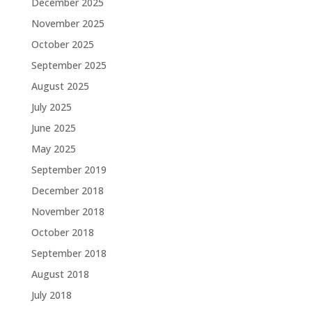
December 2025
November 2025
October 2025
September 2025
August 2025
July 2025
June 2025
May 2025
September 2019
December 2018
November 2018
October 2018
September 2018
August 2018
July 2018