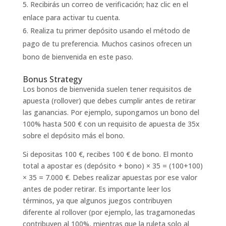
Recibirás un correo de verificación; haz clic en el
enlace para activar tu cuenta.
Realiza tu primer depósito usando el método de
pago de tu preferencia. Muchos casinos ofrecen un
bono de bienvenida en este paso.
Bonus Strategy
Los bonos de bienvenida suelen tener requisitos de
apuesta (rollover) que debes cumplir antes de retirar
las ganancias. Por ejemplo, supongamos un bono del
100% hasta 500 € con un requisito de apuesta de 35x
sobre el depósito más el bono.
Si depositas 100 €, recibes 100 € de bono. El monto
total a apostar es (depósito + bono) × 35 = (100+100)
× 35 = 7.000 €. Debes realizar apuestas por ese valor
antes de poder retirar. Es importante leer los
términos, ya que algunos juegos contribuyen
diferente al rollover (por ejemplo, las tragamonedas
contribuyen al 100%, mientras que la ruleta solo al