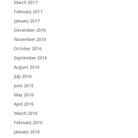
March 2017
February 2017
January 2017
December 2016
November 2016
October 2016
September 2016
August 2016
July 2016
June 2016
May 2016
April 2016
March 2016
February 2016
January 2016