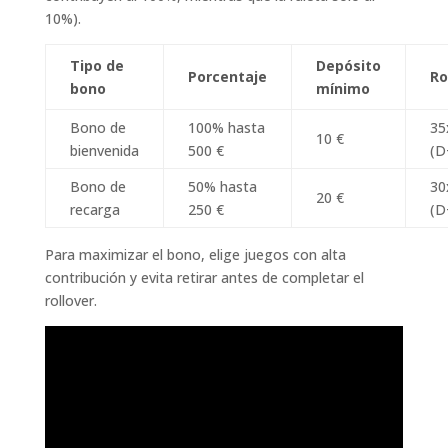
10%).
Tipo de
Depósito
Porcentaje
Ro
bono
mínimo
Bono de
100% hasta
35
10 €
bienvenida
500 €
(D
Bono de
50% hasta
30
20 €
recarga
250 €
(D
Para maximizar el bono, elige juegos con alta
contribución y evita retirar antes de completar el
rollover.