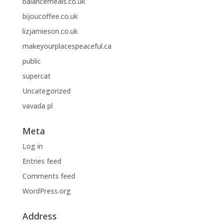
balancemeals.co.uk
bijoucoffee.co.uk
lizjamieson.co.uk
makeyourplacespeaceful.ca
public
supercat
Uncategorized
vavada pl
Meta
Log in
Entries feed
Comments feed
WordPress.org
Address