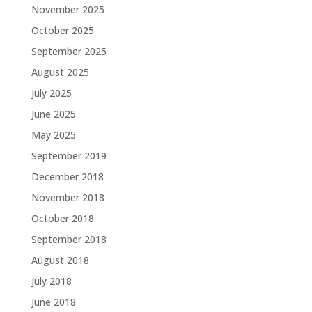
November 2025
October 2025
September 2025
August 2025
July 2025
June 2025
May 2025
September 2019
December 2018
November 2018
October 2018
September 2018
August 2018
July 2018
June 2018