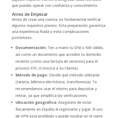
que puedas operar con confianza y conocimiento.
Antes de Empezar
Antes de crear una cuenta, es fundamental verificar
algunos requisitos previos. Esta preparación garantiza
una experiencia fluida y evita complicaciones
posteriores.
Documentación:
Ten a mano tu DNI o NIE válido,
así como un documento que acredite tu domicilio
reciente (como una factura de servicios) para el
proceso KYC (Conozca a Su Cliente).
Método de pago:
Decide qué método utilizarás
(tarjeta, billetera electrónica, transferencia). Te
recomendamos usar el mismo para depositar y
retirar, ya que simplifica las verificaciones.
Ubicación geográfica:
Asegúrate de estar
físicamente en España al registrarte y jugar. El uso
de VPN está prohibido y puede resultar en el cierre