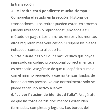
la transacción.
“Mi retiro está pendiente mucho tiempo”:
Comprueba el estado en la sección “Historial de
transacciones”. Los retiros pueden estar “en proceso”
(siendo revisados) o “aprobados” (enviados a tu
método de pago). Los primeros retiros y los montos
altos requieren más verificación. Si supera los plazos
indicados, contacta al soporte.
“No puedo activar el bono”:
Verifica que hayas
ingresado un código promocional correctamente, si
es necesario. Asegúrate de que tu depósito cumpla
con el mínimo requerido y que no tengas fondos de
bonos activos previos, ya que normalmente solo se
puede tener uno activo a la vez.
“La verificación de identidad falla”:
Asegúrate
de que las fotos de tus documentos estén bien
iluminadas, completas y legibles. Los bordes del