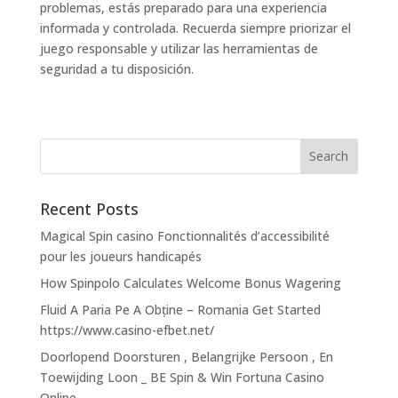
problemas, estás preparado para una experiencia
informada y controlada. Recuerda siempre priorizar el
juego responsable y utilizar las herramientas de
seguridad a tu disposición.
Recent Posts
Magical Spin casino Fonctionnalités d’accessibilité
pour les joueurs handicapés
How Spinpolo Calculates Welcome Bonus Wagering
Fluid A Paria Pe A Obține – Romania Get Started
https://www.casino-efbet.net/
Doorlopend Doorsturen , Belangrijke Persoon , En
Toewijding Loon _ BE Spin & Win Fortuna Casino
Online