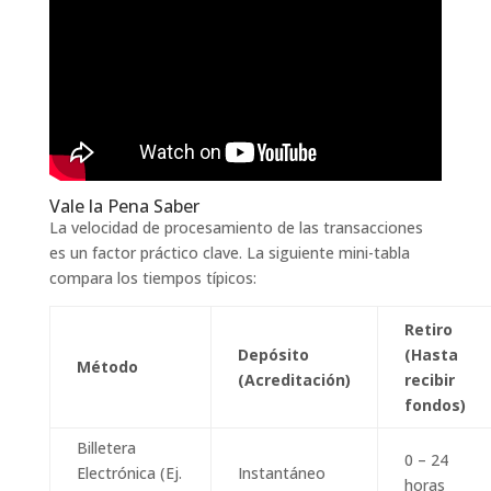
Vale la Pena Saber
La velocidad de procesamiento de las transacciones
es un factor práctico clave. La siguiente mini-tabla
compara los tiempos típicos:
Retiro
Depósito
(Hasta
Método
(Acreditación)
recibir
fondos)
Billetera
0 – 24
Electrónica (Ej.
Instantáneo
horas