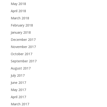
May 2018
April 2018
March 2018
February 2018
January 2018
December 2017
November 2017
October 2017
September 2017
August 2017
July 2017
June 2017
May 2017
April 2017
March 2017