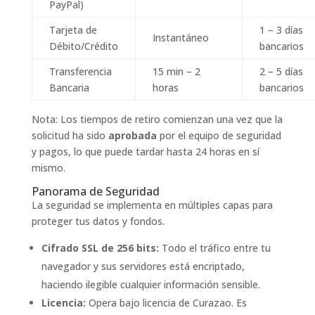
PayPal)
Tarjeta de
1 – 3 días
Instantáneo
Débito/Crédito
bancarios
Transferencia
15 min – 2
2 – 5 días
Bancaria
horas
bancarios
Nota: Los tiempos de retiro comienzan una vez que la
solicitud ha sido
aprobada
por el equipo de seguridad
y pagos, lo que puede tardar hasta 24 horas en sí
mismo.
Panorama de Seguridad
La seguridad se implementa en múltiples capas para
proteger tus datos y fondos.
Cifrado SSL de 256 bits:
Todo el tráfico entre tu
navegador y sus servidores está encriptado,
haciendo ilegible cualquier información sensible.
Licencia:
Opera bajo licencia de Curazao. Es