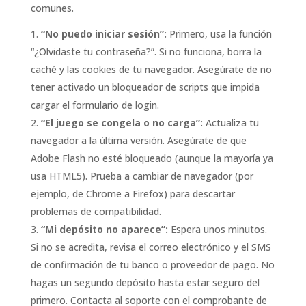
comunes.
“No puedo iniciar sesión”:
Primero, usa la función
“¿Olvidaste tu contraseña?”. Si no funciona, borra la
caché y las cookies de tu navegador. Asegúrate de no
tener activado un bloqueador de scripts que impida
cargar el formulario de login.
“El juego se congela o no carga”:
Actualiza tu
navegador a la última versión. Asegúrate de que
Adobe Flash no esté bloqueado (aunque la mayoría ya
usa HTML5). Prueba a cambiar de navegador (por
ejemplo, de Chrome a Firefox) para descartar
problemas de compatibilidad.
“Mi depósito no aparece”:
Espera unos minutos.
Si no se acredita, revisa el correo electrónico y el SMS
de confirmación de tu banco o proveedor de pago. No
hagas un segundo depósito hasta estar seguro del
primero. Contacta al soporte con el comprobante de