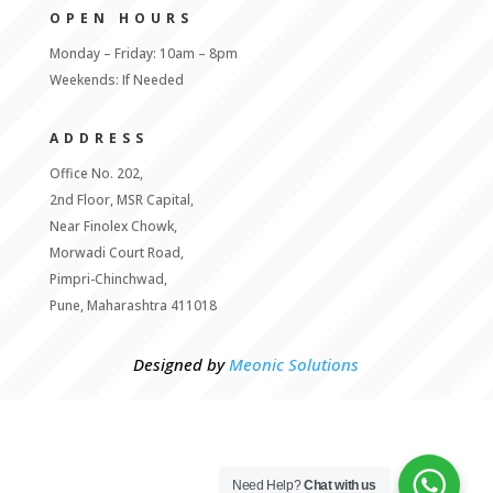
OPEN HOURS
Monday – Friday: 10am – 8pm
Weekends: If Needed
ADDRESS
Office No. 202,
2nd Floor, MSR Capital,
Near Finolex Chowk,
Morwadi Court Road,
Pimpri-Chinchwad,
Pune, Maharashtra 411018
Designed by
Meonic Solutions
Need Help?
Chat with us