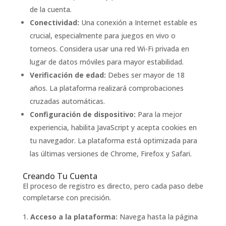
de la cuenta.
Conectividad:
Una conexión a Internet estable es
crucial, especialmente para juegos en vivo o
torneos. Considera usar una red Wi-Fi privada en
lugar de datos móviles para mayor estabilidad.
Verificación de edad:
Debes ser mayor de 18
años. La plataforma realizará comprobaciones
cruzadas automáticas.
Configuración de dispositivo:
Para la mejor
experiencia, habilita JavaScript y acepta cookies en
tu navegador. La plataforma está optimizada para
las últimas versiones de Chrome, Firefox y Safari.
Creando Tu Cuenta
El proceso de registro es directo, pero cada paso debe
completarse con precisión.
Acceso a la plataforma:
Navega hasta la página