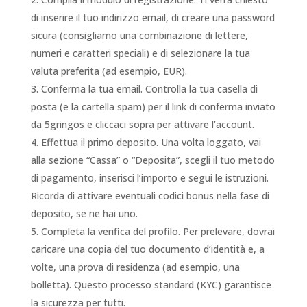
di inserire il tuo indirizzo email, di creare una password
sicura (consigliamo una combinazione di lettere,
numeri e caratteri speciali) e di selezionare la tua
valuta preferita (ad esempio, EUR).
Conferma la tua email. Controlla la tua casella di
posta (e la cartella spam) per il link di conferma inviato
da 5gringos e cliccaci sopra per attivare l’account.
Effettua il primo deposito. Una volta loggato, vai
alla sezione “Cassa” o “Deposita”, scegli il tuo metodo
di pagamento, inserisci l’importo e segui le istruzioni.
Ricorda di attivare eventuali codici bonus nella fase di
deposito, se ne hai uno.
Completa la verifica del profilo. Per prelevare, dovrai
caricare una copia del tuo documento d’identità e, a
volte, una prova di residenza (ad esempio, una
bolletta). Questo processo standard (KYC) garantisce
la sicurezza per tutti.