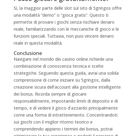
Sì, la maggior parte delle slot sul sito di 5gringos offre
una modalità “demo” o “gioca gratis”. Questo ti
permette di provare i giochi senza rischiare denaro
reale, familiarizzando con le meccaniche di gioco e le
funzioni speciali. Tuttavia, non puoi vincere denaro
reale in questa modalità.
Conclusione
Navigare nel mondo dei casino online richiede una
combinazione di conoscenza tecnica e scelte
strategiche. Seguendo questa guida, avrai una solida
comprensione di come iniziare su 5gringos, dalla
creazione sicura dell’account alla gestione intelligente
dei bonus. Ricorda sempre di giocare
responsabilmente, impostando limiti di deposito e di
tempo, e di vedere il gioco d’azzardo principalmente
come una forma di intrattenimento. Concentrandoti
sui giochi con il miglior ritorno teorico e
comprendendo appieno i termini dei bonus, potrai
ottimizzare la tua esperienza e goderti il percorso di