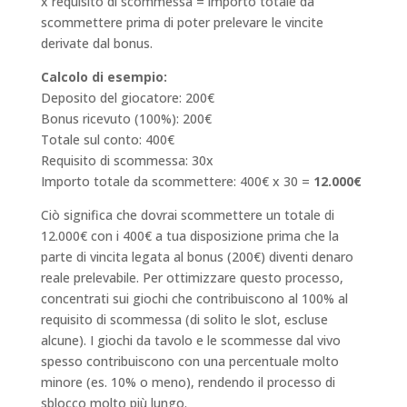
x requisito di scommessa = importo totale da
scommettere prima di poter prelevare le vincite
derivate dal bonus.
Calcolo di esempio:
Deposito del giocatore: 200€
Bonus ricevuto (100%): 200€
Totale sul conto: 400€
Requisito di scommessa: 30x
Importo totale da scommettere: 400€ x 30 =
12.000€
Ciò significa che dovrai scommettere un totale di
12.000€ con i 400€ a tua disposizione prima che la
parte di vincita legata al bonus (200€) diventi denaro
reale prelevabile. Per ottimizzare questo processo,
concentrati sui giochi che contribuiscono al 100% al
requisito di scommessa (di solito le slot, escluse
alcune). I giochi da tavolo e le scommesse dal vivo
spesso contribuiscono con una percentuale molto
minore (es. 10% o meno), rendendo il processo di
sblocco molto più lungo.