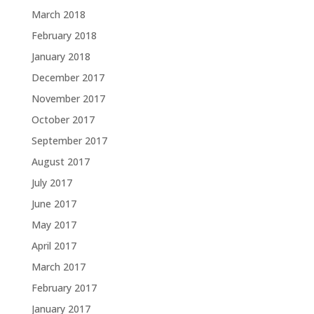
March 2018
February 2018
January 2018
December 2017
November 2017
October 2017
September 2017
August 2017
July 2017
June 2017
May 2017
April 2017
March 2017
February 2017
January 2017