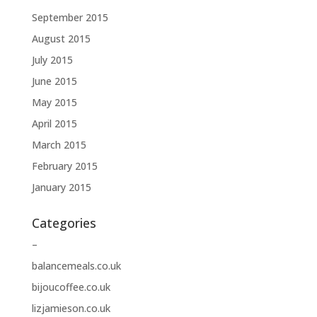
September 2015
August 2015
July 2015
June 2015
May 2015
April 2015
March 2015
February 2015
January 2015
Categories
–
balancemeals.co.uk
bijoucoffee.co.uk
lizjamieson.co.uk