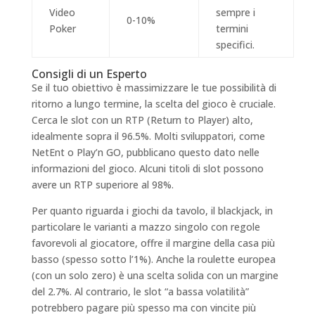
Video
sempre i
0-10%
Poker
termini
specifici.
Consigli di un Esperto
Se il tuo obiettivo è massimizzare le tue possibilità di
ritorno a lungo termine, la scelta del gioco è cruciale.
Cerca le slot con un RTP (Return to Player) alto,
idealmente sopra il 96.5%. Molti sviluppatori, come
NetEnt o Play’n GO, pubblicano questo dato nelle
informazioni del gioco. Alcuni titoli di slot possono
avere un RTP superiore al 98%.
Per quanto riguarda i giochi da tavolo, il blackjack, in
particolare le varianti a mazzo singolo con regole
favorevoli al giocatore, offre il margine della casa più
basso (spesso sotto l’1%). Anche la roulette europea
(con un solo zero) è una scelta solida con un margine
del 2.7%. Al contrario, le slot “a bassa volatilità”
potrebbero pagare più spesso ma con vincite più