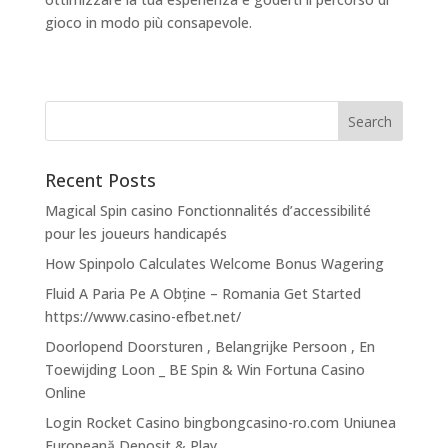
gioco in modo più consapevole.
Recent Posts
Magical Spin casino Fonctionnalités d’accessibilité
pour les joueurs handicapés
How Spinpolo Calculates Welcome Bonus Wagering
Fluid A Paria Pe A Obține – Romania Get Started
https://www.casino-efbet.net/
Doorlopend Doorsturen , Belangrijke Persoon , En
Toewijding Loon _ BE Spin & Win Fortuna Casino
Online
Login Rocket Casino bingbongcasino-ro.com Uniunea
Europeană Deposit & Play