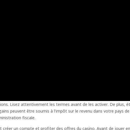
ons. Lisez attentivement les termes avant de les activer. De plus, é
 gains peuvent être soumis à l’impôt sur le revenu dans votre pays de
nistration fiscale.
créer un compte et profiter des offres du casino. Avant de jouer e