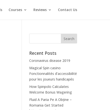
ds
Courses
Reviews
Contact Us
Recent Posts
Coronavirus disease 2019
Magical Spin casino
Fonctionnalités d’accessibilité
pour les joueurs handicapés
How Spinpolo Calculates
Welcome Bonus Wagering
Fluid A Paria Pe A Obține –
Romania Get Started