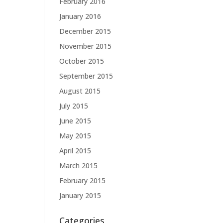
February 2016
January 2016
December 2015
November 2015
October 2015
September 2015
August 2015
July 2015
June 2015
May 2015
April 2015
March 2015
February 2015
January 2015
Categories