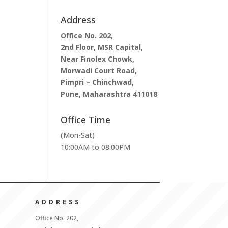
Address
Office No. 202,
2nd Floor, MSR Capital,
Near Finolex Chowk,
Morwadi Court Road,
Pimpri – Chinchwad,
Pune, Maharashtra 411018
Office Time
(Mon-Sat)
10:00AM to 08:00PM
ADDRESS
Office No. 202,