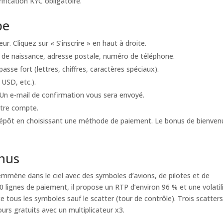
rification KYC obligatoire.
pe
r. Cliquez sur « S’inscrire » en haut à droite.
 de naissance, adresse postale, numéro de téléphone.
asse fort (lettres, chiffres, caractères spéciaux).
USD, etc.).
 Un e-mail de confirmation vous sera envoyé.
votre compte.
dépôt en choisissant une méthode de paiement. Le bonus de bienven
onus
mmène dans le ciel avec des symboles d’avions, de pilotes et de
lignes de paiement, il propose un RTP d’environ 96 % et une volatil
 tous les symboles sauf le scatter (tour de contrôle). Trois scatter
ours gratuits avec un multiplicateur x3.