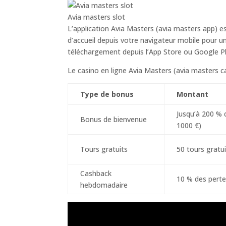
Avia masters slot
L’application Avia Masters (avia masters app) 
d’accueil depuis votre navigateur mobile pour un 
téléchargement depuis l’App Store ou Google Pl
Le casino en ligne Avia Masters (avia masters c
Type de bonus
Montant
Jusqu’à 200 %
Bonus de bienvenue
1000 €)
Tours gratuits
50 tours gratui
Cashback
10 % des perte
hebdomadaire