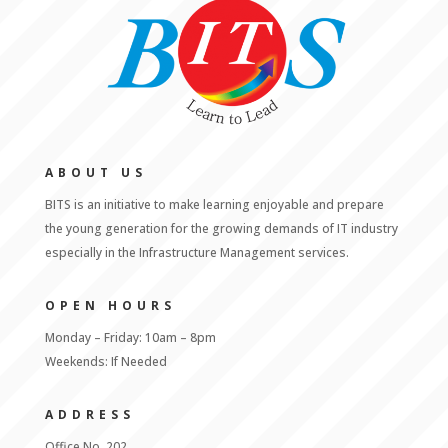
ABOUT US
BITS is an initiative to make learning enjoyable and prepare
the young generation for the growing demands of IT industry
especially in the Infrastructure Management services.
OPEN HOURS
Monday – Friday: 10am – 8pm
Weekends: If Needed
ADDRESS
Office No. 202,