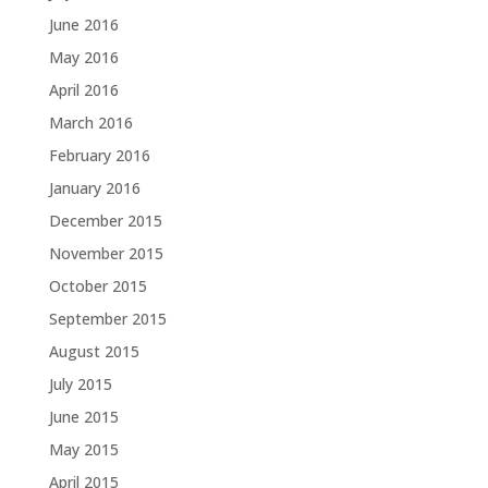
June 2016
May 2016
April 2016
March 2016
February 2016
January 2016
December 2015
November 2015
October 2015
September 2015
August 2015
July 2015
June 2015
May 2015
April 2015