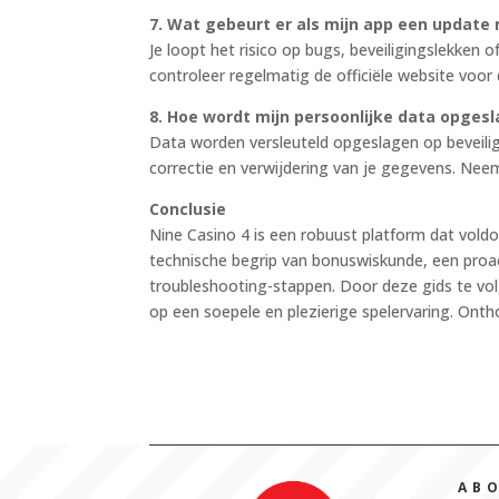
7. Wat gebeurt er als mijn app een update 
Je loopt het risico op bugs, beveiligingslekken 
controleer regelmatig de officiële website voor 
8. Hoe wordt mijn persoonlijke data opge
Data worden versleuteld opgeslagen op beveili
correctie en verwijdering van je gegevens. Neem
Conclusie
Nine Casino 4 is een robuust platform dat voldo
technische begrip van bonuswiskunde, een proac
troubleshooting-stappen. Door deze gids te volg
op een soepele en plezierige spelervaring. Ontho
AB