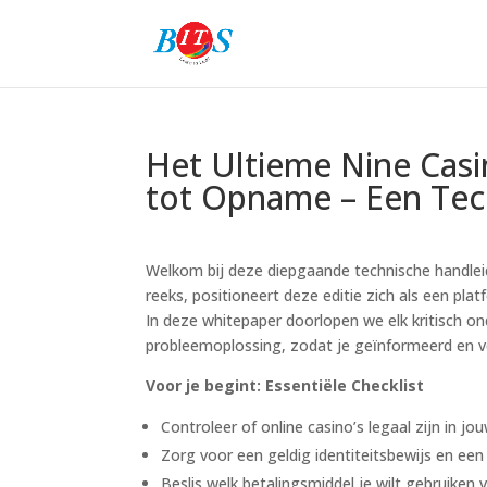
Het Ultieme Nine Casi
tot Opname – Een Tec
Welkom bij deze diepgaande technische handle
reeks, positioneert deze editie zich als een pl
In deze whitepaper doorlopen we elk kritisch 
probleemoplossing, zodat je geïnformeerd en vo
Voor je begint: Essentiële Checklist
Controleer of online casino’s legaal zijn in jou
Zorg voor een geldig identiteitsbewijs en een 
Beslis welk betalingsmiddel je wilt gebruiken