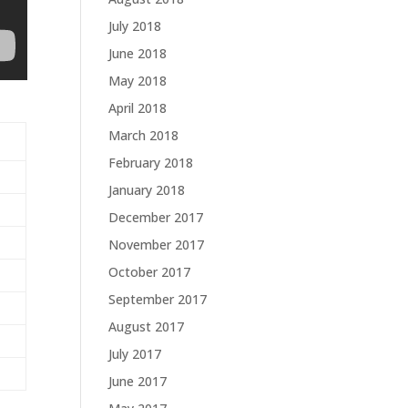
July 2018
June 2018
May 2018
April 2018
March 2018
February 2018
January 2018
December 2017
November 2017
October 2017
September 2017
August 2017
July 2017
June 2017