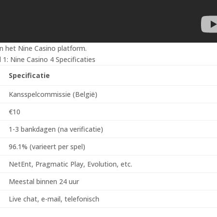
an het Nine Casino platform.
 1: Nine Casino 4 Specificaties
Specificatie
Kansspelcommissie (België)
€10
1-3 bankdagen (na verificatie)
96.1% (varieert per spel)
NetEnt, Pragmatic Play, Evolution, etc.
Meestal binnen 24 uur
Live chat, e-mail, telefonisch