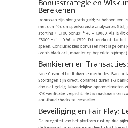
Bonusstrategie en Wiskun
Berekenen
Bonussen zijn niet gratis geld; ze hebben ee
met een 40x omspeelvereiste analyseren. Stel, 
storting + €100 bonus) * 40 = €8000. Als je dit
€8000 * (1 – 0.96) = €320. Dit betekent dat het
spelen. Conclusie: kies bonussen met lage omspe
(zoals blackjack, maar let op beperkte bijdrage)
Bankieren en Transacties:
Nine Casino 4 biedt diverse methodes: Bancontact
Stortingen zijn direct, opnames duren 1-3 bank
dan niet geldig. Maandelijkse opnamelimieten zij
KYC-verificatie verplicht. Het is raadzaam om
anti-fraud checks te versnellen.
Beveiliging en Fair Play: 
De integriteit van het platform rust op drie pijle
de Kansspelcommissie garandeert strikt toezich