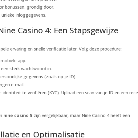
or bonussen, grondig door.
, unieke inloggegevens.
 Nine Casino 4: Een Stapsgewijze
pele ervaring en snelle verificatie later. Volg deze procedure:
 mobiele app.
n een sterk wachtwoord in.
persoonlijke gegevens (zoals op je ID).
angen e-mail.
 identiteit te verifiëren (KYC). Upload een scan van je ID en een rec
n
nine casino 5
zijn vergelijkbaar, maar Nine Casino 4 heeft een
llatie en Optimalisatie