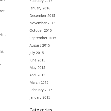
February 2016
January 2016
oet
December 2015
November 2015
October 2015
 Nine
September 2015
August 2015
ld.
July 2015
June 2015
,
May 2015
April 2015
March 2015
February 2015
January 2015
Categories