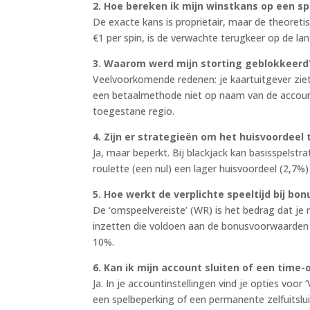
2. Hoe bereken ik mijn winstkans op een sp
De exacte kans is propriëtair, maar de theoreti
€1 per spin, is de verwachte terugkeer op de lan
3. Waarom werd mijn storting geblokkeerd
Veelvoorkomende redenen: je kaartuitgever ziet
een betaalmethode niet op naam van de account
toegestane regio.
4. Zijn er strategieën om het huisvoordeel t
Ja, maar beperkt. Bij blackjack kan basisspelstr
roulette (een nul) een lager huisvoordeel (2,7%
5. Hoe werkt de verplichte speeltijd bij bo
De ‘omspeelvereiste’ (WR) is het bedrag dat je
inzetten die voldoen aan de bonusvoorwaarden 
10%.
6. Kan ik mijn account sluiten of een time-o
Ja. In je accountinstellingen vind je opties voor
een spelbeperking of een permanente zelfuitsluit