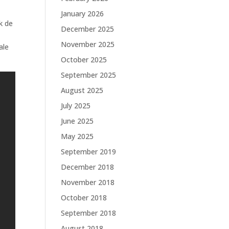
January 2026
ek de
December 2025
November 2025
ale
October 2025
September 2025
August 2025
July 2025
June 2025
May 2025
September 2019
December 2018
November 2018
October 2018
September 2018
August 2018