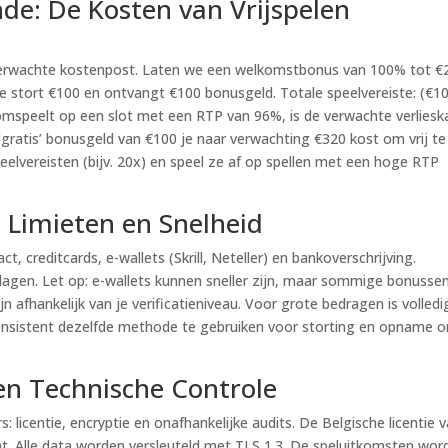
de: De Kosten van Vrijspelen
n verwachte kostenpost. Laten we een welkomstbonus van 100% tot €
je stort €100 en ontvangt €100 bonusgeld. Totale speelvereiste: (€1
 omspeelt op een slot met een RTP van 96%, is de verwachte verliesk
 ‘gratis’ bonusgeld van €100 je naar verwachting €320 kost om vrij te
elvereisten (bijv. 20x) en speel ze af op spellen met een hoge RTP
.
 Limieten en Snelheid
, creditcards, e-wallets (Skrill, Neteller) en bankoverschrijving.
dagen. Let op: e-wallets kunnen sneller zijn, maar sommige bonussen
n afhankelijk van je verificatieniveau. Voor grote bedragen is volledi
 consistent dezelfde methode te gebruiken voor storting en opname 
Een Technische Controle
rs: licentie, encryptie en onafhankelijke audits. De Belgische licentie 
t. Alle data worden versleuteld met TLS 1.3. De speluitkomsten wor