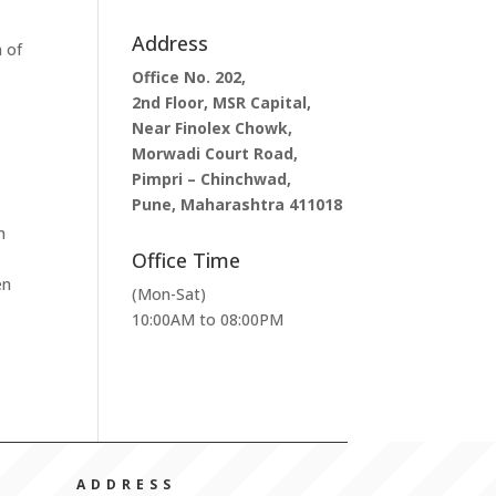
Address
n of
Office No. 202,
2nd Floor, MSR Capital,
Near Finolex Chowk,
Morwadi Court Road,
Pimpri – Chinchwad,
Pune, Maharashtra 411018
n
Office Time
en
(Mon-Sat)
10:00AM to 08:00PM
ADDRESS