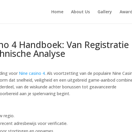
Home
About Us
Gallery
Awar
no 4 Handboek: Van Registratie
hnische Analyse
iding voor
Nine casino 4
. Als voortzetting van de populaire Nine Casi
atform dat snelheid, veiligheid en een uitgebreid game-aanbod combine
onderdeel, van de wiskunde achter bonussen tot geavanceerde
orbereid aan je spelervaring begint.
w regio.
recent adresbewijs voor verificatie.
 voor stortingen en opnames.