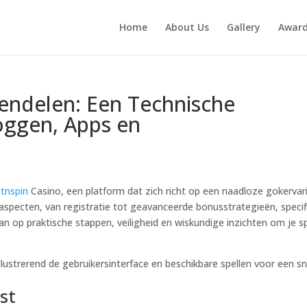
Home
About Us
Gallery
Awar
endelen: Een Technische
oggen, Apps en
itnspin
Casino, een platform dat zich richt op een naadloze gokervar
 aspecten, van registratie tot geavanceerde bonusstrategieën, specif
n op praktische stappen, veiligheid en wiskundige inzichten om je s
ustrerend de gebruikersinterface en beschikbare spellen voor een sn
st