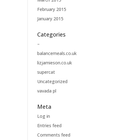
February 2015
January 2015
Categories
–
balancemeals.co.uk
lizjamieson.co.uk
supercat
Uncategorized
vavada pl
Meta
Log in
Entries feed
Comments feed