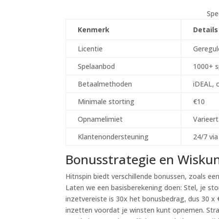
Spe
Kenmerk
Details
Licentie
Geregul
Spelaanbod
1000+ sp
Betaalmethoden
iDEAL, c
Minimale storting
€10
Opnamelimiet
Varieer
Klantenondersteuning
24/7 via
Bonusstrategie en Wisku
Hitnspin biedt verschillende bonussen, zoals 
Laten we een basisberekening doen: Stel, je st
inzetvereiste is 30x het bonusbedrag, dus 30 x
inzetten voordat je winsten kunt opnemen. Str