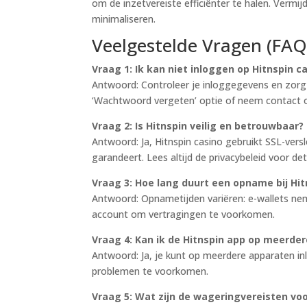
om de inzetvereiste efficiënter te halen. Vermi
minimaliseren.
Veelgestelde Vragen (FAQ
Vraag 1: Ik kan niet inloggen op Hitnspin 
Antwoord: Controleer je inloggegevens en zorg 
‘Wachtwoord vergeten’ optie of neem contact 
Vraag 2: Is Hitnspin veilig en betrouwbaar?
Antwoord: Ja, Hitnspin casino gebruikt SSL-versle
garandeert. Lees altijd de privacybeleid voor deta
Vraag 3: Hoe lang duurt een opname bij Hit
Antwoord: Opnametijden variëren: e-wallets nem
account om vertragingen te voorkomen.
Vraag 4: Kan ik de Hitnspin app op meerde
Antwoord: Ja, je kunt op meerdere apparaten in
problemen te voorkomen.
Vraag 5: Wat zijn de wageringvereisten vo