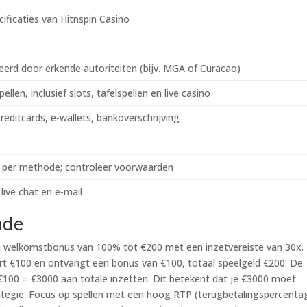
cificaties van Hitnspin Casino
eerd door erkende autoriteiten (bijv. MGA of Curacao)
ellen, inclusief slots, tafelspellen en live casino
reditcards, e-wallets, bankoverschrijving
t per methode; controleer voorwaarden
 live chat en e-mail
nde
een welkomstbonus van 100% tot €200 met een inzetvereiste van 30x.
ort €100 en ontvangt een bonus van €100, totaal speelgeld €200. De
 €100 = €3000 aan totale inzetten. Dit betekent dat je €3000 moet
ategie: Focus op spellen met een hoog RTP (terugbetalingspercenta