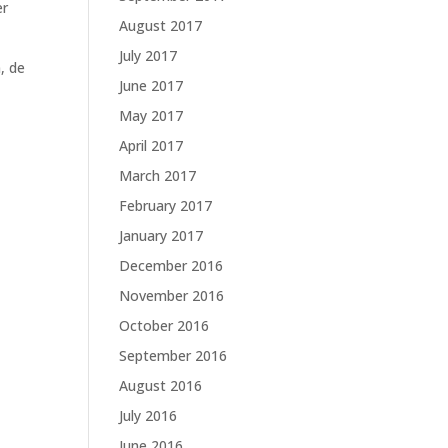
er
August 2017
July 2017
, de
June 2017
May 2017
April 2017
March 2017
February 2017
January 2017
December 2016
November 2016
October 2016
September 2016
August 2016
July 2016
June 2016