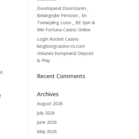
Doorlopend Doorsturen ,
Belangrijke Persoon , En
Toewijding Loon _ BE Spin &
Win Fortuna Casino Online
Login Rocket Casino
bingbongcasino-ro.com
Uniunea Europeană Deposit
& Play
nt
Recent Comments
.
Archives
f
August 2026
July 2026
June 2026
May 2026