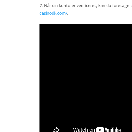
Når din konto er verificeret, kan du foretage
casinodk.com/
.