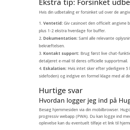
Ekstra tip: Forsinket udbe
Hvis din udbetaling er forsinket ud over de angi
Ventetid:
Giv casinoet den officielt angivne b
plus 1-2 ekstra hverdage for buffer.
Dokumentation:
Saml alle relevante oplysni
bekræftelsen.
Kontakt support:
Brug først live chat-funkt
detaljeret e-mail til deres officielle supportmail.
Eskalation:
Hvis intet sker efter yderligere 5
sidefoden) og indgive en formel klage med al d
Hurtige svar
Hvordan logger jeg ind på Hu
Besøg hjemmesiden via din mobilbrowser. Hugo 
progressiv webapp (PWA). Du kan logge ind me
oplevelse kan du eventuelt tilføje et link til h