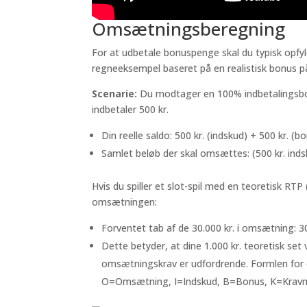
Omsætningsberegning
For at udbetale bonuspenge skal du typisk opfy
regneeksempel baseret på en realistisk bonus 
Scenarie:
Du modtager en 100% indbetalingsbon
indbetaler 500 kr.
Din reelle saldo: 500 kr. (indskud) + 500 kr. (b
Samlet beløb der skal omsættes: (500 kr. inds
Hvis du spiller et slot-spil med en teoretisk RT
omsætningen:
Forventet tab af de 30.000 kr. i omsætning: 30
Dette betyder, at dine 1.000 kr. teoretisk set vil
omsætningskrav er udfordrende. Formlen fo
O=Omsætning, I=Indskud, B=Bonus, K=Kravmul