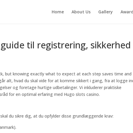
Home
About Us
Gallery
Awar
guide til registrering, sikkerhed
ick, but knowing exactly what to expect at each step saves time and
alt, hvad du skal vide for at komme sikkert i gang, fra at logge in
elser og foretage hurtige udbetalinger. Vi inkluderer praktiske
ngsråd for en optimal erfaring med Hugo slots casino.
skal du sikre dig, at du opfylder disse grundlæggende krav:
Danmark).