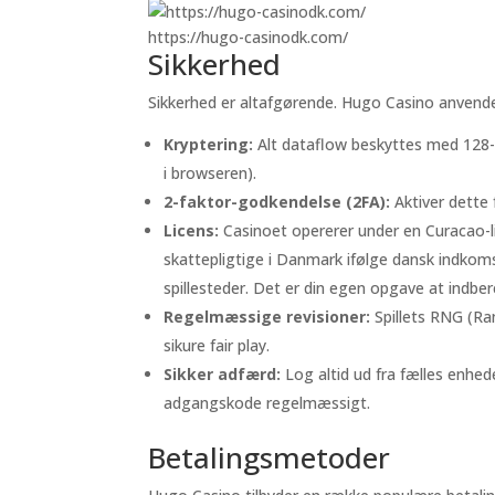
https://hugo-casinodk.com/
Sikkerhed
Sikkerhed er altafgørende. Hugo Casino anvende
Kryptering:
Alt dataflow beskyttes med 128-bi
i browseren).
2-faktor-godkendelse (2FA):
Aktiver dette f
Licens:
Casinoet opererer under en Curacao-l
skattepligtige i Danmark ifølge dansk indkoms
spillesteder. Det er din egen opgave at indber
Regelmæssige revisioner:
Spillets RNG (Ra
sikure fair play.
Sikker adfærd:
Log altid ud fra fælles enheder
adgangskode regelmæssigt.
Betalingsmetoder