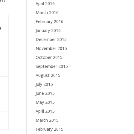
est
April 2016
March 2016
February 2016
b
January 2016
December 2015
November 2015
October 2015
September 2015
August 2015
July 2015
June 2015
May 2015
April 2015
March 2015
February 2015