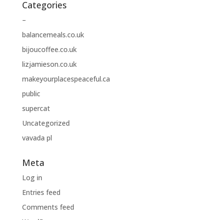
Categories
–
balancemeals.co.uk
bijoucoffee.co.uk
lizjamieson.co.uk
makeyourplacespeaceful.ca
public
supercat
Uncategorized
vavada pl
Meta
Log in
Entries feed
Comments feed