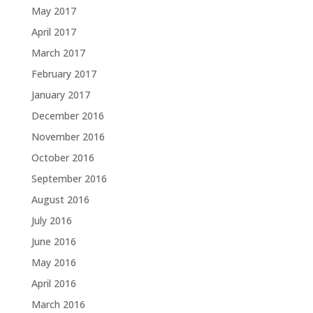
May 2017
April 2017
March 2017
February 2017
January 2017
December 2016
November 2016
October 2016
September 2016
August 2016
July 2016
June 2016
May 2016
April 2016
March 2016