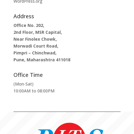
WordPress.org
Address
Office No. 202,
2nd Floor, MSR Capital,
Near Finolex Chowk,
Morwadi Court Road,
Pimpri – Chinchwad,
Pune, Maharashtra 411018
Office Time
(Mon-Sat)
10:00AM to 08:00PM