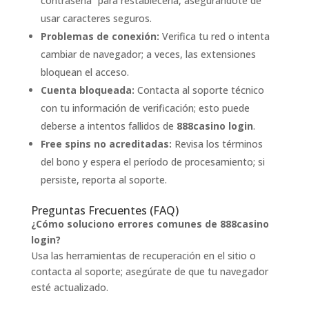
contraseña” para restablecerla, asegurándote de
usar caracteres seguros.
Problemas de conexión:
Verifica tu red o intenta
cambiar de navegador; a veces, las extensiones
bloquean el acceso.
Cuenta bloqueada:
Contacta al soporte técnico
con tu información de verificación; esto puede
deberse a intentos fallidos de
888casino login
.
Free spins no acreditadas:
Revisa los términos
del bono y espera el período de procesamiento; si
persiste, reporta al soporte.
Preguntas Frecuentes (FAQ)
¿Cómo soluciono errores comunes de 888casino
login?
Usa las herramientas de recuperación en el sitio o
contacta al soporte; asegúrate de que tu navegador
esté actualizado.