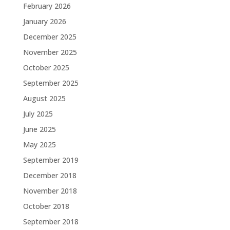
February 2026
January 2026
December 2025
November 2025
October 2025
September 2025
August 2025
July 2025
June 2025
May 2025
September 2019
December 2018
November 2018
October 2018
September 2018