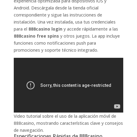
experiencia optimizada para dispositivos iOS y
Android. Descárgala desde la tienda oficial
correspondiente y sigue las instrucciones de
instalación. Una vez instalada, usa tus credenciales
para el
888casino login
y accede rápidamente a las
888casino free spins
y otros juegos. La app incluye
funciones como notificaciones push para
promociones y soporte técnico integrado.
Video tutorial sobre el uso de la aplicación móvil de
888casino, mostrando características clave y consejos
de navegación.
Especificaciones Rápidas de 888casino