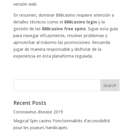
versión web.
En resumen, dominar 888casino requiere atención a
detalles técnicos como el
888casino login
y la
gestión de las
888casino free spins
. Sigue esta guía
para navegar eficazmente, resolver problemas y
aprovechar al máximo las promociones. Recuerda
jugar de manera responsable y disfrutar de la
experiencia en esta plataforma regulada.
Recent Posts
Coronavirus disease 2019
Magical Spin casino Fonctionnalités d’accessibilité
pour les joueurs handicapés