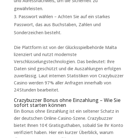
und Adressnachweis, um die Sicherheit zu
gewährleisten.
Passwort wählen – Achten Sie auf ein starkes
Passwort, das aus Buchstaben, Zahlen und
Sonderzeichen besteht.
Die Plattform ist von der Glücksspielbehörde Malta
lizenziert und nutzt modernste
Verschlüsselungstechnologien. Das bedeutet: Ihre
Daten sind geschützt und die Auszahlungen erfolgen
zuverlässig. Laut internen Statistiken von Crazybuzzer
Casino werden 97 % aller Anfragen innerhalb von
24 Stunden bearbeitet.
Crazybuzzer Bonus ohne Einzahlung – Wie Sie
sofort starten können
Ein Bonus ohne Einzahlung ist ein seltener Schatz in
der deutschen Online‑Casino‑Szene. Crazybuzzer
bietet Ihnen 10 € Gratisguthaben, sobald Sie Ihr Konto
verifiziert haben. Hier ein kurzer Überblick, warum