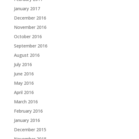
January 2017
December 2016
November 2016
October 2016
September 2016
August 2016
July 2016
June 2016
May 2016
April 2016
March 2016
February 2016
January 2016
December 2015
November 2015