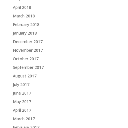
April 2018
March 2018
February 2018
January 2018
December 2017
November 2017
October 2017
September 2017
August 2017
July 2017
June 2017
May 2017
April 2017
March 2017
February 2017