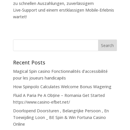
zu schnellen Auszahlungen, zuverlässigem
Live‑Support und einem erstklassigen Mobile‑Erlebnis
wartet!
Recent Posts
Magical Spin casino Fonctionnalités d’accessibilité
pour les joueurs handicapés
How Spinpolo Calculates Welcome Bonus Wagering
Fluid A Paria Pe A Obține – Romania Get Started
https://www.casino-efbet.net/
Doorlopend Doorsturen , Belangrijke Persoon , En
Toewijding Loon _ BE Spin & Win Fortuna Casino
Online