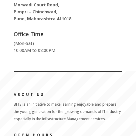
Morwadi Court Road,
Pimpri – Chinchwad,
Pune, Maharashtra 411018
Office Time
(Mon-Sat)
10:00AM to 08:00PM
ABOUT US
BITS is an initiative to make learning enjoyable and prepare
the young generation for the growing demands of IT industry
especially in the Infrastructure Management services.
OPEN HOURS